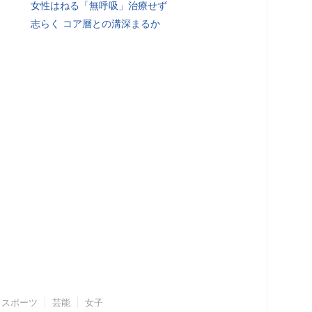
女性はねる「無呼吸」治療せず
志らく コア層との溝深まるか
スポーツ
芸能
女子