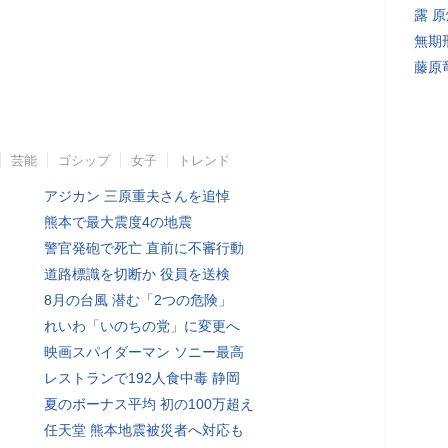
露 
無期
藤原
芸能
ゴシップ
女子
トレンド
アジカン 三原重夫さんを追悼
熊本で最大震度4の地震
警官発砲で死亡 直前に不審行動
道路標識を切断か 役員を送検
8月の台風 潜む「2つの危険」
れいわ「いのちの党」に変更へ
映画スパイダーマン ソニー最高
レストランで192人食中毒 静岡
夏のボーナス平均 初の100万超え
任天堂 熊本地震被災者へ対応も