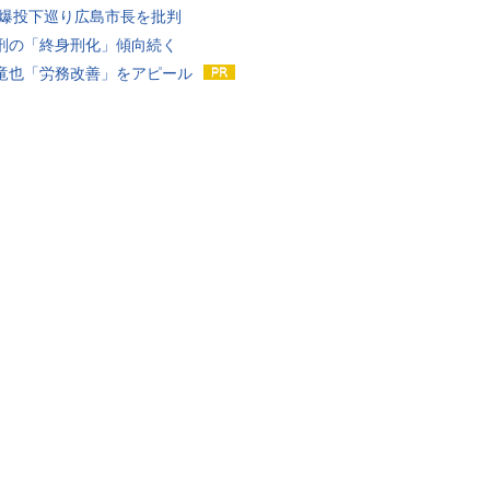
原爆投下巡り広島市長を批判
刑の「終身刑化」傾向続く
竜也「労務改善」をアピール