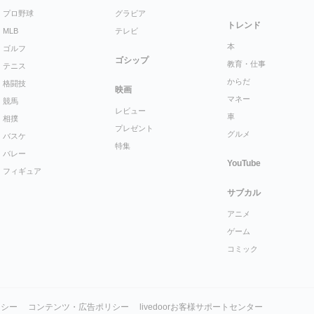
プロ野球
グラビア
トレンド
MLB
テレビ
本
ゴルフ
ゴシップ
教育・仕事
テニス
からだ
格闘技
映画
マネー
競馬
レビュー
車
相撲
プレゼント
グルメ
バスケ
特集
バレー
YouTube
フィギュア
サブカル
アニメ
ゲーム
コミック
リシー
コンテンツ・広告ポリシー
livedoorお客様サポートセンター