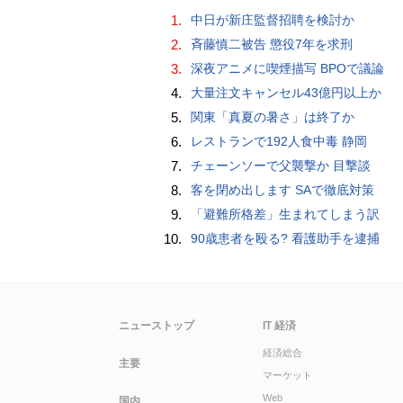
1.
中日が新庄監督招聘を検討か
2.
斉藤慎二被告 懲役7年を求刑
3.
深夜アニメに喫煙描写 BPOで議論
4.
大量注文キャンセル43億円以上か
5.
関東「真夏の暑さ」は終了か
6.
レストランで192人食中毒 静岡
7.
チェーンソーで父襲撃か 目撃談
8.
客を閉め出します SAで徹底対策
9.
「避難所格差」生まれてしまう訳
10.
90歳患者を殴る? 看護助手を逮捕
ニューストップ
IT 経済
経済総合
主要
マーケット
Web
国内