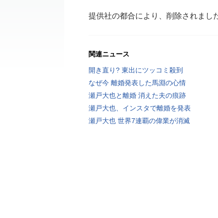
提供社の都合により、削除されまし
関連ニュース
開き直り? 東出にツッコミ殺到
なぜ今 離婚発表した馬淵の心情
瀬戸大也と離婚 消えた夫の痕跡
瀬戸大也、インスタで離婚を発表
瀬戸大也 世界7連覇の偉業が消滅