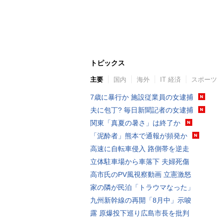
トピックス
主要
国内
海外
IT 経済
スポーツ
7歳に暴行か 施設従業員の女逮捕
夫に包丁? 毎日新聞記者の女逮捕
関東「真夏の暑さ」は終了か
「泥酔者」熊本で通報が頻発か
高速に自転車侵入 路側帯を逆走
立体駐車場から車落下 夫婦死傷
高市氏のPV風視察動画 立憲激怒
家の隣が民泊「トラウマなった」
九州新幹線の再開「8月中」示唆
露 原爆投下巡り広島市長を批判