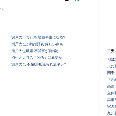
た。
瀬戸の不貞行為 離婚事由になる?
瀬戸大也が離婚発表 厳しい声も
瀬戸大也離婚 不祥事が発端か
主要
羽生と大谷の「関係」に異変か
7歳
瀬戸大也 不倫LINE見られ逆ギレ?
夫に
関東
「泥
高速
立体
高市
家の
九州