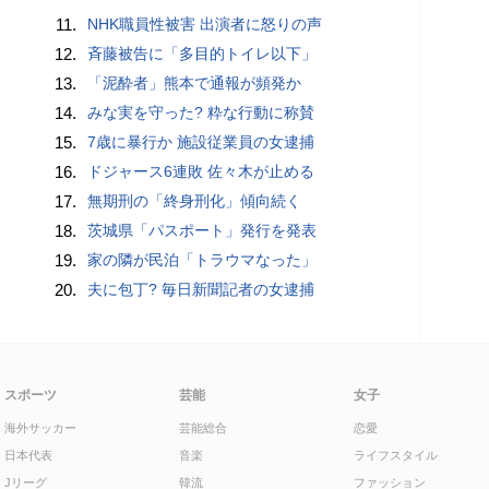
11.
NHK職員性被害 出演者に怒りの声
12.
斉藤被告に「多目的トイレ以下」
13.
「泥酔者」熊本で通報が頻発か
14.
みな実を守った? 粋な行動に称賛
15.
7歳に暴行か 施設従業員の女逮捕
16.
ドジャース6連敗 佐々木が止める
17.
無期刑の「終身刑化」傾向続く
18.
茨城県「パスポート」発行を発表
19.
家の隣が民泊「トラウマなった」
20.
夫に包丁? 毎日新聞記者の女逮捕
スポーツ
芸能
女子
海外サッカー
芸能総合
恋愛
日本代表
音楽
ライフスタイル
Jリーグ
韓流
ファッション