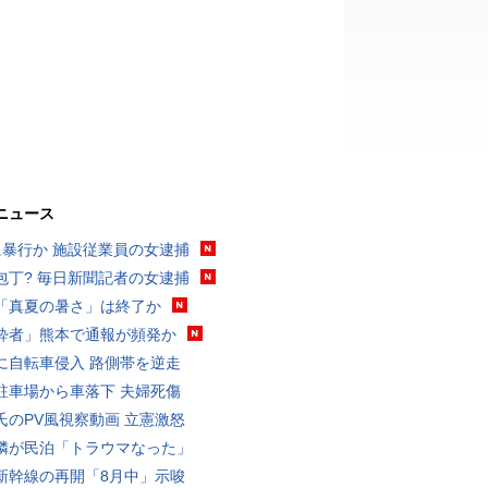
ニュース
に暴行か 施設従業員の女逮捕
包丁? 毎日新聞記者の女逮捕
「真夏の暑さ」は終了か
酔者」熊本で通報が頻発か
に自転車侵入 路側帯を逆走
駐車場から車落下 夫婦死傷
氏のPV風視察動画 立憲激怒
隣が民泊「トラウマなった」
新幹線の再開「8月中」示唆