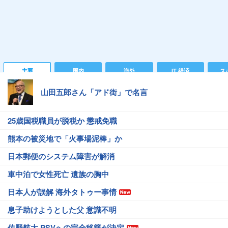
主要
国内
海外
IT 経済
ス
山田五郎さん「アド街」で名言
25歳国税職員が脱税か 懲戒免職
熊本の被災地で「火事場泥棒」か
日本郵便のシステム障害が解消
車中泊で女性死亡 遺族の胸中
日本人が誤解 海外タトゥー事情
息子助けようとした父 意識不明
佐野航大 PSVへの完全移籍が決定