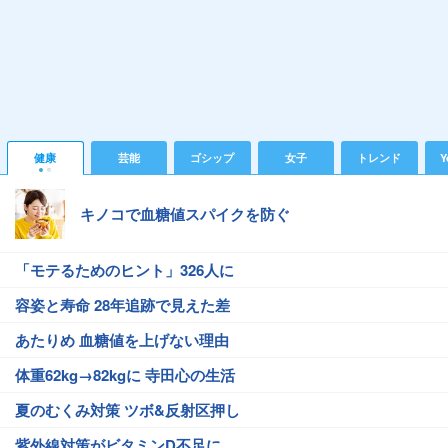
健康
芸能
ゴシップ
女子
トレンド
Y
キノコで血糖値スパイクを防ぐ
「モテるためのヒント」326人に
容姿と寿命 28年追跡で見えた差
あたりめ 血糖値を上げない理由
体重62kg→82kgに 寺田心の生活
夏のむくみ対策 ツボ&反射区押し
紫外線対策がビタミンD不足に