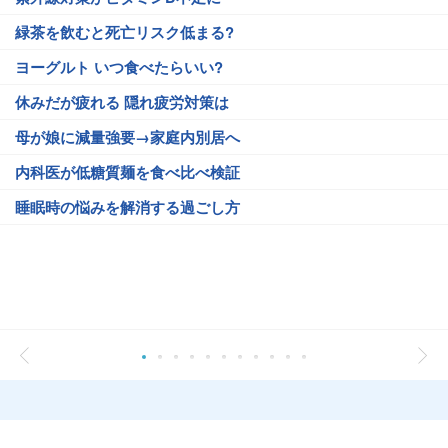
緑茶を飲むと死亡リスク低まる?
ヨーグルト いつ食べたらいい?
休みだが疲れる 隠れ疲労対策は
母が娘に減量強要→家庭内別居へ
内科医が低糖質麺を食べ比べ検証
睡眠時の悩みを解消する過ごし方