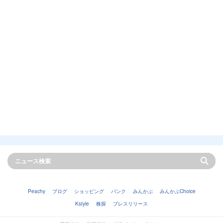
Peachy
ブログ
ショッピング
バンク
みんかぶ
みんかぶChoice
Kstyle
株探
プレスリリース