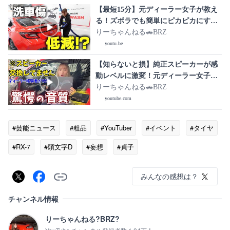
【最短15分】元ディーラー女子が教え
る！ズボラでも簡単にピカピカにする
裏技がこれ
りーちゃんねる🚗BRZ‎
youtu.be
【知らないと損】純正スピーカーが感
動レベルに激変！元ディーラー女子が
惚れたToonXの取り付け&聞き比べ
りーちゃんねる🚗BRZ‎
youtube.com
#芸能ニュース
#粗品
#YouTuber
#イベント
#タイヤ
#RX-7
#頭文字D
#妄想
#貞子
みんなの感想は？
チャンネル情報
りーちゃんねる?BRZ?