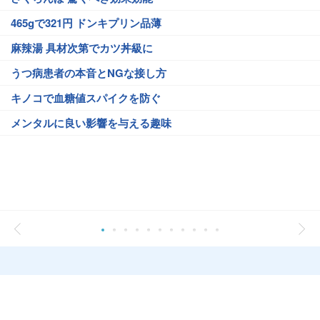
465gで321円 ドンキプリン品薄
麻辣湯 具材次第でカツ丼級に
うつ病患者の本音とNGな接し方
キノコで血糖値スパイクを防ぐ
メンタルに良い影響を与える趣味