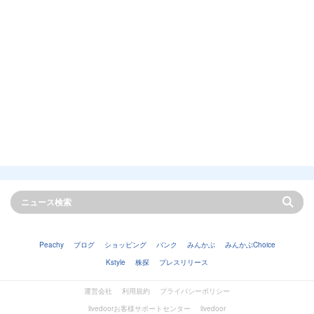
Peachy
ブログ
ショッピング
バンク
みんかぶ
みんかぶChoice
Kstyle
株探
プレスリリース
運営会社
利用規約
プライバシーポリシー
livedoorお客様サポートセンター
livedoor