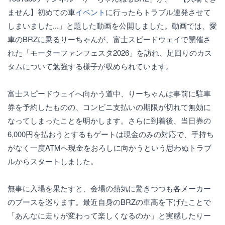
ません】初めての車
イベント
に行ったらトラブル連発させて
しまいました...」と題した動画を公開しました。動画では、愛
車のBRZに乗るりーちゃんが、富士スピードウェイで開催さ
れた「モーターファンフェスタ2026」を訪れ、足回りのカス
タムについて勉強する様子が収められています。
富士スピードウェイへ向かう道中、りーちゃんは事前に駐車
券を予約したものの、コンビニ支払いの期限が切れて無効に
なってしまったことを明かします。さらに到着後、当日券の
6,000円を払おうとするもゲートは現金のみの対応で、手持ち
がなく一度ATMへ現金をおろしに向かうという思わぬトラブ
ルからスタートしました。
無事に入場を果たすと、会場の熱気に驚きつつも各メーカー
のブースを巡ります。最近自身のBRZの車高を下げたことで
「あんなに走りが変わって楽しくなるのか」と実感したりー