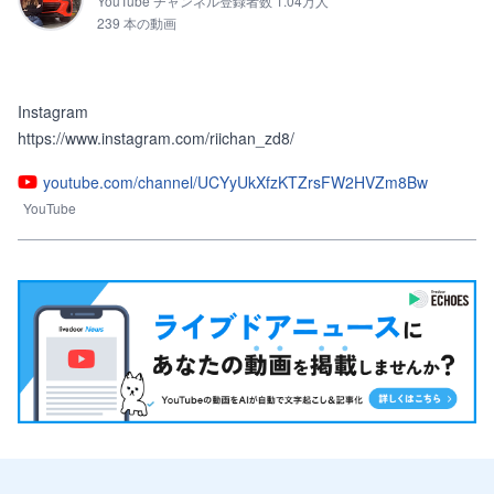
YouTube チャンネル登録者数 1.04万人
239 本の動画
Instagram

https://www.instagram.com/riichan_zd8/
youtube.com/channel/UCYyUkXfzKTZrsFW2HVZm8Bw
YouTube