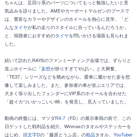
ちゃんは、足回り系のパーツについてもっと勉強したいと意
気込みを語りました。AMEやカーポートマルゼンのブースで
は、豊富なカラーやデザインのホイールを熱心に見学。「ど
んな
タイヤ
が私の走りのスタイルに合っているんだろうか」
と、視聴者におすすめの
タイヤ
を問いかける場面も見られま
した。
続いて訪れたRAYSのファンミーティング会場では、ずらりと
並ぶホイールに「
妄想
が捗りすぎてやばい」と大興奮。
「TE37」シリーズなどを眺めながら、愛車に履かせた姿を想
像して楽しみました。また、参加者の車が並ぶエリアでは、
大きく張り出したフェンダーにVIP系のホイールを合わせた
「超イカついかっこいい86」を発見し、見入っていました。
動画の終盤には、マツダ
RX-7
（FD）の展示車両の前で、この
日ゲットした戦利品を紹介。Winmaxのタオルやステッカーを
はじめ、
頭文字D
の「藤原とうふ店」の
粗品
タオル、
YouTuber