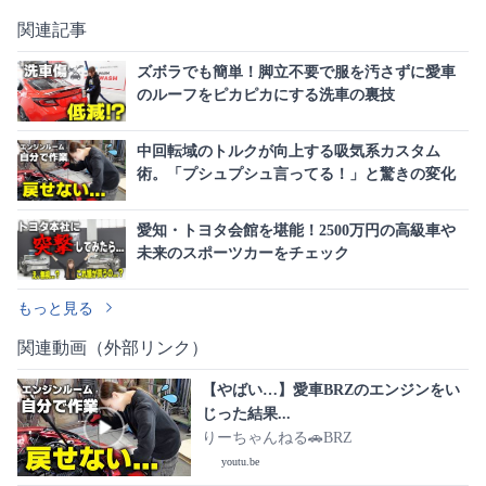
関連記事
ズボラでも簡単！脚立不要で服を汚さずに愛車
のルーフをピカピカにする洗車の裏技
中回転域のトルクが向上する吸気系カスタム
術。「プシュプシュ言ってる！」と驚きの変化
愛知・トヨタ会館を堪能！2500万円の高級車や
未来のスポーツカーをチェック
もっと見る
関連動画（外部リンク）
【やばい…】愛車BRZのエンジンをい
じった結果...
りーちゃんねる🚗BRZ‎
youtu.be