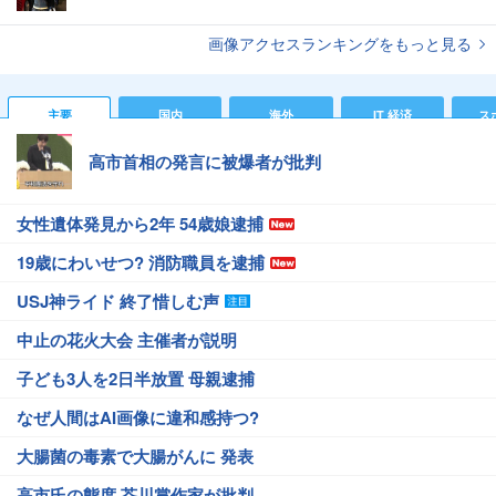
画像アクセスランキングをもっと見る
主要
国内
海外
IT 経済
ス
高市首相の発言に被爆者が批判
女性遺体発見から2年 54歳娘逮捕
19歳にわいせつ? 消防職員を逮捕
USJ神ライド 終了惜しむ声
中止の花火大会 主催者が説明
子ども3人を2日半放置 母親逮捕
なぜ人間はAI画像に違和感持つ?
大腸菌の毒素で大腸がんに 発表
高市氏の態度 芥川賞作家が批判