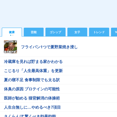
健康
芸能
ゴシップ
女子
トレンド
Y
フライパン1つで夏野菜焼き浸し
冷蔵庫を見れば貯まる家かわかる
こじるり「人生最高体重」を更新
夏の寝不足 食事制限でも太る訳
体臭の原因 プロテインの可能性
医師が勧める 猫背解消の体操術
人生台無しに…やめるべき7項目
さくらんぼ 驚くべき効果効能