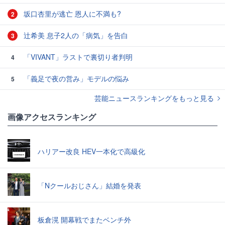
坂口杏里が逃亡 恩人に不満も?
2
辻希美 息子2人の「病気」を告白
3
「VIVANT」ラストで裏切り者判明
4
「義足で夜の営み」モデルの悩み
5
芸能ニュースランキングをもっと見る
画像アクセスランキング
ハリアー改良 HEV一本化で高級化
「Nクールおじさん」結婚を発表
板倉滉 開幕戦でまたベンチ外