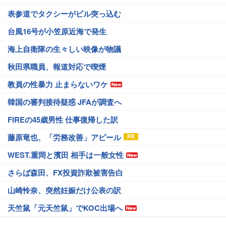
表参道でタクシーがビル突っ込む
台風16号が小笠原近海で発生
海上自衛隊の生々しい映像が物議
秋田県職員、報道対応で喫煙
教員の性暴力 止まらないワケ
韓国の審判接待疑惑 JFAが調査へ
FIREの45歳男性 仕事復帰した訳
藤原竜也、「労務改善」アピール
WEST.重岡と濱田 相手は一般女性
さらば森田、FX投資詐欺被害告白
山崎怜奈、突然妊娠だけ公表の訳
天竺鼠「元天竺鼠」でKOC出場へ