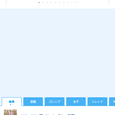
健康
芸能
ゴシップ
女子
トレンド
Y