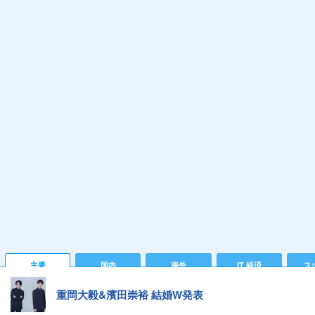
主要
国内
海外
IT 経済
ス
重岡大毅&濱田崇裕 結婚W発表