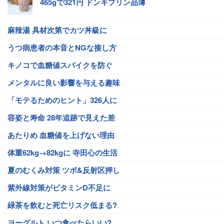
465gで321円 ドンキプリン品薄
麻辣湯 具材次第でカツ丼級に
うつ病患者の本音とNGな接し方
キノコで血糖値スパイクを防ぐ
メンタルに良い影響を与える趣味
「モテるためのヒント」326人に
容姿と寿命 28年追跡で見えた差
あたりめ 血糖値を上げない理由
体重62kg→82kgに 寺田心の生活
夏のむくみ対策 ツボ&反射区押し
紫外線対策がビタミンD不足に
緑茶を飲むと死亡リスク低まる?
ヨーグルト いつ食べたらいい?