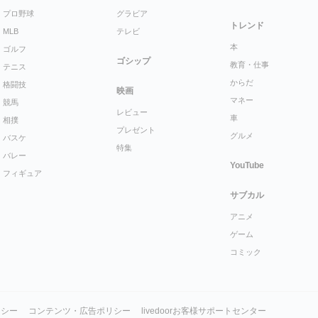
プロ野球
グラビア
トレンド
MLB
テレビ
本
ゴルフ
ゴシップ
教育・仕事
テニス
からだ
格闘技
映画
マネー
競馬
レビュー
車
相撲
プレゼント
グルメ
バスケ
特集
バレー
YouTube
フィギュア
サブカル
アニメ
ゲーム
コミック
リシー
コンテンツ・広告ポリシー
livedoorお客様サポートセンター