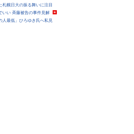
た札幌日大の振る舞いに注目
でいい 斉藤被告の事件見解
の人最低」ひろゆき氏へ私見