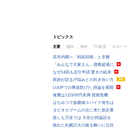
トピックス
主要
国内
海外
IT 経済
スポーツ
高市内閣へ「戦前回帰」と非難
「みんなで大家さん」債務超過に
なぜ14回も忌引申請 驚きの結末
医師が語る汗悩みとの向き合い方
LUUPでの事故防げた 持論を展開
食費は1日500円未満 貧困危機
はちみつで血糖値スパイク発生は
タピオカブームの次に来た新定番
誰しも万全では 大谷が持論語る
敗れた札幌日大の振る舞いに注目