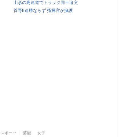
山形の高速道でトラック同士追突
菅野8連勝ならず 指揮官が擁護
スポーツ
芸能
女子