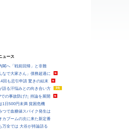
ニュース
内閣へ「戦前回帰」と非難
んなで大家さん」債務超過に
14回も忌引申請 驚きの結末
が語る汗悩みとの向き合い方
UPでの事故防げた 持論を展開
は1日500円未満 貧困危機
みつで血糖値スパイク発生は
オカブームの次に来た新定番
も万全では 大谷が持論語る