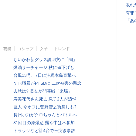
敗れ
有罪
「あ
芸能
ゴシップ
女子
トレンド
ちいかわ新グッズ説明文に「闇」
燃油サーチャージ 秋に値下げも
台風13号、7日に沖縄本島直撃へ
NHK職員がPTSDに 二次被害の懸念
去就は? 長友が開幕戦「来場」
寿美花代さん死去 息子2人が追悼
巨人 今オフに菅野智之買戻しも?
長州小力がクロちゃんとバトルへ
81回目の原爆忌 露や中は不参加
トラックなど計4台で玉突き事故