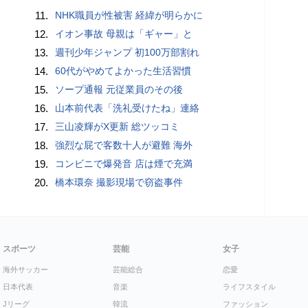
11.
NHK職員が性被害 経緯が明らかに
12.
イオン事故 母親は「ギャー」と
13.
週刊少年ジャンプ 初100万部割れ
14.
60代がやめてよかった生活習慣
15.
ソープ通報 元従業員のその後
16.
山本前代表「洗礼受けたね」連絡
17.
三山凌輝がX更新 総ツッコミ
18.
強烈な屁で客数十人が避難 海外
19.
コンビニで爆発音 店は煙で充満
20.
橋本環奈 撮影現場で窃盗事件
スポーツ
芸能
女子
海外サッカー
芸能総合
恋愛
日本代表
音楽
ライフスタイル
Jリーグ
韓流
ファッション