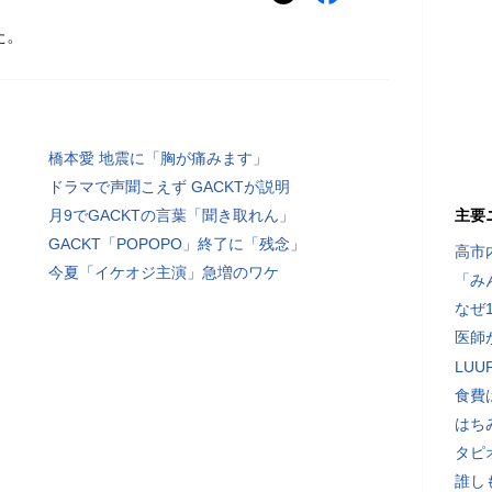
た。
橋本愛 地震に「胸が痛みます」
ドラマで声聞こえず GACKTが説明
月9でGACKTの言葉「聞き取れん」
主要
GACKT「POPOPO」終了に「残念」
高市
今夏「イケオジ主演」急増のワケ
「み
なぜ
医師
LU
食費
はち
タピ
誰し