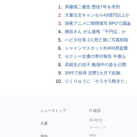
1.
斉藤慎二被告 懲役7年を求刑
2.
大量注文キャンセル43億円以上か
3.
深夜アニメに喫煙描写 BPOで議論
4.
桐谷さん がん後悔「千円位」か
5.
ハビタ社長 2人死亡後に写真削除
6.
シャインマスカット約400房盗難
7.
セクシー女優の寄付報告 中傷も
8.
高校生の信子 勉強中の姿を公開
9.
30代で祖母 交際1カ月で妊娠
10.
りくりゅうに「そろそろ飽きた」
ニューストップ
IT 経済
経済総合
主要
マーケット
Web
国内