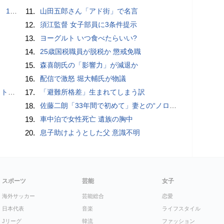
で誘い出し
11.
山田五郎さん「アド街」で名言
12.
須江監督 女子部員に3条件提示
13.
ヨーグルト いつ食べたらいい?
14.
25歳国税職員が脱税か 懲戒免職
15.
森喜朗氏の「影響力」が減退か
16.
配信で激怒 堀大輔氏が物議
岡山県警
17.
「避難所格差」生まれてしまう訳
18.
佐藤二朗「33年間で初めて」妻との“ノロケ砲”に反響続々「威力抜群」「奥様かっこいい」
19.
車中泊で女性死亡 遺族の胸中
20.
息子助けようとした父 意識不明
スポーツ
芸能
女子
海外サッカー
芸能総合
恋愛
日本代表
音楽
ライフスタイル
Jリーグ
韓流
ファッション