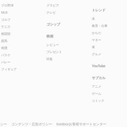
プロ野球
グラビア
トレンド
MLB
テレビ
本
ゴルフ
ゴシップ
教育・仕事
テニス
からだ
格闘技
映画
マネー
競馬
レビュー
車
相撲
プレゼント
グルメ
バスケ
特集
バレー
YouTube
フィギュア
サブカル
アニメ
ゲーム
コミック
リシー
コンテンツ・広告ポリシー
livedoorお客様サポートセンター