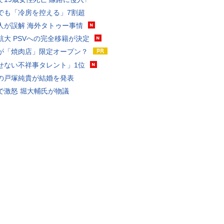
でも「冷房を控える」7割超
人が誤解 海外タトゥー事情
航大 PSVへの完全移籍が決定
が「焼肉店」限定オープン？
せない不祥事タレント」1位
の戸塚純貴が結婚を発表
で激怒 堀大輔氏が物議