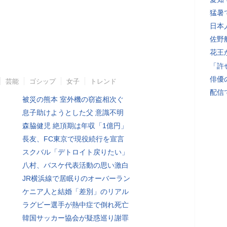
猛暑
日本
佐野
花王
「許
俳優
芸能
ゴシップ
女子
トレンド
配信
被災の熊本 室外機の窃盗相次ぐ
息子助けようとした父 意識不明
森脇健児 絶頂期は年収「1億円」
長友、FC東京で現役続行を宣言
スクバル「デトロイト戻りたい」
八村、バスケ代表活動の思い激白
JR横浜線で居眠りのオーバーラン
ケニア人と結婚「差別」のリアル
ラグビー選手が熱中症で倒れ死亡
韓国サッカー協会が疑惑巡り謝罪