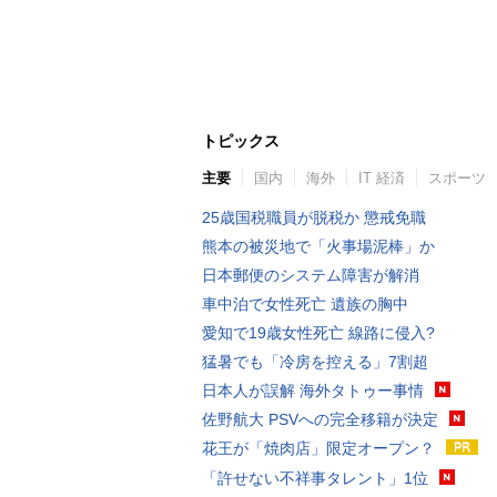
トピックス
主要
国内
海外
IT 経済
スポーツ
25歳国税職員が脱税か 懲戒免職
熊本の被災地で「火事場泥棒」か
日本郵便のシステム障害が解消
車中泊で女性死亡 遺族の胸中
愛知で19歳女性死亡 線路に侵入?
猛暑でも「冷房を控える」7割超
日本人が誤解 海外タトゥー事情
佐野航大 PSVへの完全移籍が決定
花王が「焼肉店」限定オープン？
「許せない不祥事タレント」1位