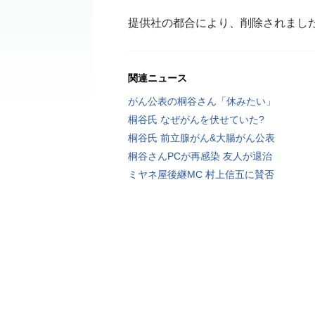
提供社の都合により、削除されまし
関連ニュース
がん公表の桐谷さん「休みたい」
桐谷氏 なぜがんを伏せていた?
桐谷氏 前立腺がん&大腸がん公表
桐谷さんPCが再感染 友人が退治
ミヤネ屋後継MC 村上信五に賛否