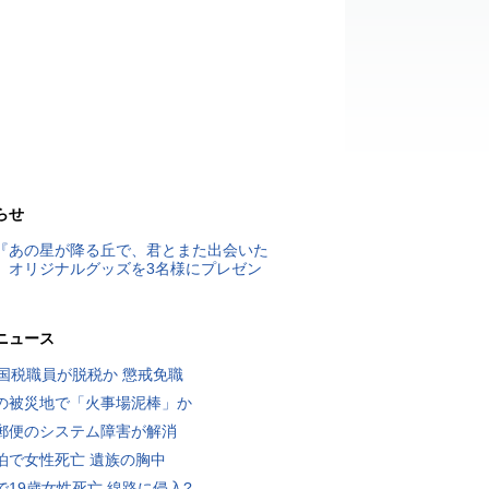
らせ
『あの星が降る丘で、君とまた出会いた
』オリジナルグッズを3名様にプレゼン
ニュース
歳国税職員が脱税か 懲戒免職
の被災地で「火事場泥棒」か
郵便のシステム障害が解消
泊で女性死亡 遺族の胸中
で19歳女性死亡 線路に侵入?