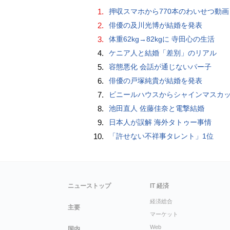
1.
押収スマホから770本のわいせつ動画 15歳少女に酒と薬飲ませ性的暴行か 54歳男を再逮捕 「薬もありますよ」とSNS
2.
俳優の及川光博が結婚を発表
3.
体重62kg→82kgに 寺田心の生活
4.
ケニア人と結婚「差別」のリアル
5.
容態悪化 会話が通じないパー子
6.
俳優の戸塚純貴が結婚を発表
7.
ビニールハウスからシャインマスカット約200房を盗んだ疑い ネットで販売か 無職の男（42）逮捕 
8.
池田直人 佐藤佳奈と電撃結婚
9.
日本人が誤解 海外タトゥー事情
10.
「許せない不祥事タレント」1位
ニューストップ
IT 経済
経済総合
主要
マーケット
Web
国内