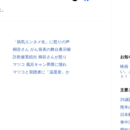
た。
「病気エンタメ化」に怒りの声
桐谷さん がん発表の舞台裏示唆
詐欺被害続出 桐谷さんが怒り
お知
マツコ 風呂キャン界隈に憧れ
映画
い。
マツコと視聴者に「温度差」か
ト！
主要
25
熊本
日本
車中
愛知