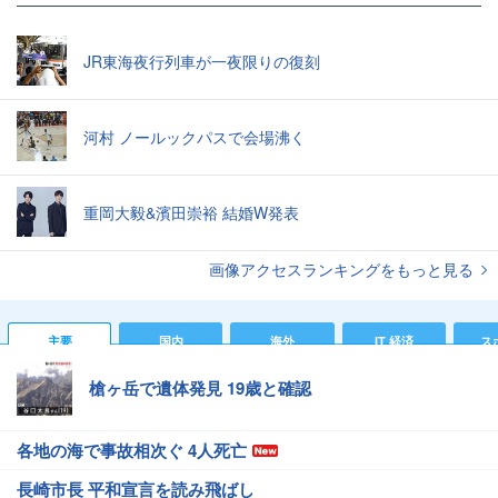
JR東海夜行列車が一夜限りの復刻
河村 ノールックパスで会場沸く
重岡大毅&濱田崇裕 結婚W発表
画像アクセスランキングをもっと見る
主要
国内
海外
IT 経済
ス
槍ヶ岳で遺体発見 19歳と確認
各地の海で事故相次ぐ 4人死亡
長崎市長 平和宣言を読み飛ばし