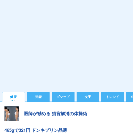
健康
芸能
ゴシップ
女子
トレンド
Y
医師が勧める 猫背解消の体操術
465gで321円 ドンキプリン品薄