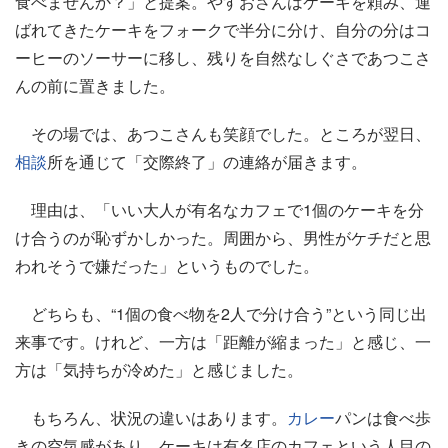
食べませんか？」と提案。やすおさんはケーキを頼み、運
ばれてきたケーキをフォークで半分に分け、自分の分はコ
ーヒーのソーサーに移し、残りを自然なしぐさであつこさ
んの前に置きました。
その場では、あつこさんも笑顔でした。ところが翌日、
相談
所を通じて「交際終了」の連絡が届きます。
理由は、「いい大人が有名なカフェで1個のケーキを分
け合うのが恥ずかしかった。周囲から、男性がケチだと思
われそうで嫌だった」というものでした。
どちらも、“1個の食べ物を2人で分け合う”という同じ出
来事です。けれど、一方は「距離が縮まった」と感じ、一
方は「気持ちが冷めた」と感じました。
もちろん、状況の違いはあります。
カレー
パンは食べ歩
きの空気感があり、ケーキは有名店のカフェという人目の