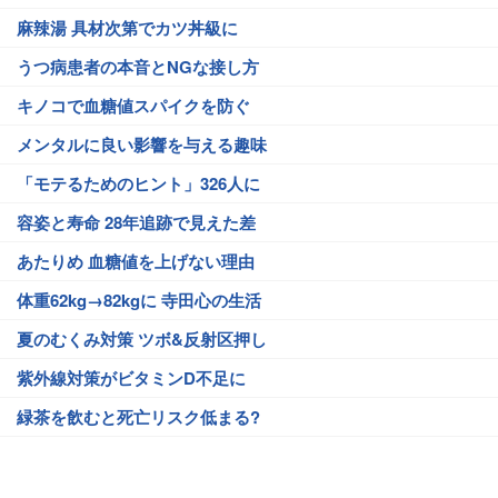
麻辣湯 具材次第でカツ丼級に
うつ病患者の本音とNGな接し方
キノコで血糖値スパイクを防ぐ
メンタルに良い影響を与える趣味
「モテるためのヒント」326人に
容姿と寿命 28年追跡で見えた差
あたりめ 血糖値を上げない理由
体重62kg→82kgに 寺田心の生活
夏のむくみ対策 ツボ&反射区押し
紫外線対策がビタミンD不足に
緑茶を飲むと死亡リスク低まる?