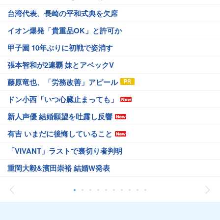
台湾代表、長崎の平和式典を欠席
イオン爆発「貴重品OK」と許可か
甲子園 10年ぶりに初戦で姿消す
張本智和が2連覇 妹とアベックV
藤原竜也、「労務改善」アピール
ドン小西「いつ心臓止まっても」
新人声優 結婚願望を吐露し反響
有吉 いまだに後悔していること
「VIVANT」ラストで裏切り者判明
重岡大毅&濱田崇裕 結婚W発表