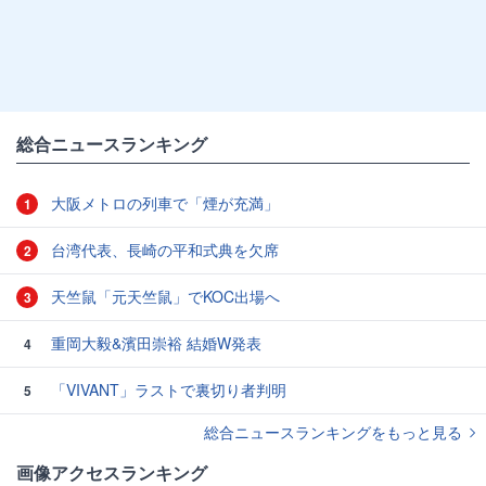
総合ニュースランキング
大阪メトロの列車で「煙が充満」
1
台湾代表、長崎の平和式典を欠席
2
天竺鼠「元天竺鼠」でKOC出場へ
3
重岡大毅&濱田崇裕 結婚W発表
4
「VIVANT」ラストで裏切り者判明
5
総合ニュースランキングをもっと見る
画像アクセスランキング