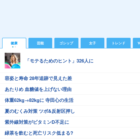
健康
芸能
ゴシップ
女子
トレンド
Y
「モテるためのヒント」326人に
容姿と寿命 28年追跡で見えた差
あたりめ 血糖値を上げない理由
体重62kg→82kgに 寺田心の生活
夏のむくみ対策 ツボ&反射区押し
紫外線対策がビタミンD不足に
緑茶を飲むと死亡リスク低まる?