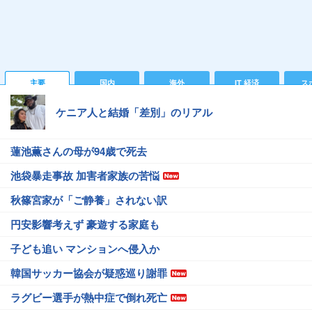
主要
国内
海外
IT 経済
ス
ケニア人と結婚「差別」のリアル
蓮池薫さんの母が94歳で死去
池袋暴走事故 加害者家族の苦悩
秋篠宮家が「ご静養」されない訳
円安影響考えず 豪遊する家庭も
子ども追い マンションへ侵入か
韓国サッカー協会が疑惑巡り謝罪
ラグビー選手が熱中症で倒れ死亡