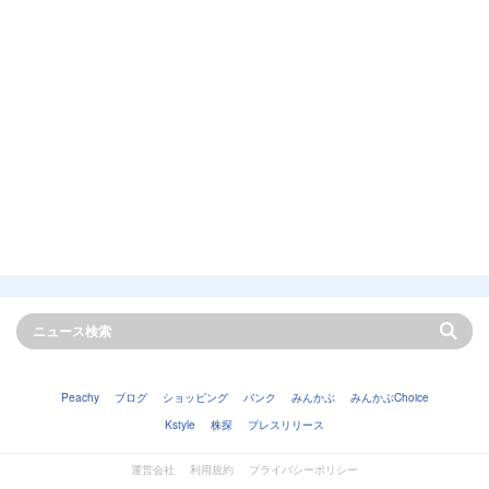
Peachy
ブログ
ショッピング
バンク
みんかぶ
みんかぶChoice
Kstyle
株探
プレスリリース
運営会社
利用規約
プライバシーポリシー