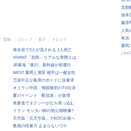
北朝
張本
藤原
人気Y
有吉
芸能
ゴシップ
女子
トレンド
重岡
海水浴で3人が流される 1人死亡
パー
VIVANT「別班」リアルな実態とは
JR東海「夜行」新幹線が初運行
WEST.重岡と濱田 相手は一般女性
万波中正が客席のボードに珍要求
オリラジ中田、帰国後初のTV出演
夏のイベント「配信派」が急増
表参道でタクシーがビル突っ込む
イラン モジタバ師の初公開映像?
天竺鼠「元天竺鼠」でKOC出場へ
教員の性暴力 止まらないワケ