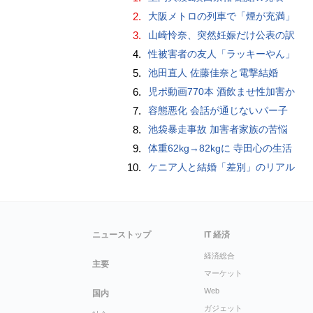
2.
大阪メトロの列車で「煙が充満」
3.
山崎怜奈、突然妊娠だけ公表の訳
4.
性被害者の友人「ラッキーやん」
5.
池田直人 佐藤佳奈と電撃結婚
6.
児ポ動画770本 酒飲ませ性加害か
7.
容態悪化 会話が通じないパー子
8.
池袋暴走事故 加害者家族の苦悩
9.
体重62kg→82kgに 寺田心の生活
10.
ケニア人と結婚「差別」のリアル
ニューストップ
IT 経済
経済総合
主要
マーケット
Web
国内
ガジェット