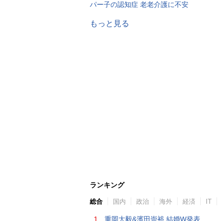
パー子の認知症 老老介護に不安
もっと見る
ランキング
総合
国内
政治
海外
経済
IT
1.
重岡大毅&濱田崇裕 結婚W発表