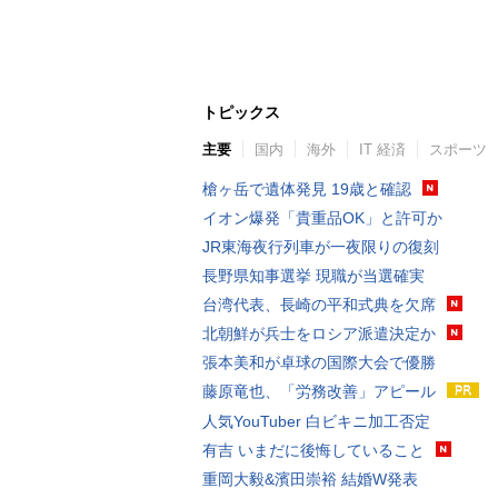
トピックス
主要
国内
海外
IT 経済
スポーツ
槍ヶ岳で遺体発見 19歳と確認
イオン爆発「貴重品OK」と許可か
JR東海夜行列車が一夜限りの復刻
長野県知事選挙 現職が当選確実
台湾代表、長崎の平和式典を欠席
北朝鮮が兵士をロシア派遣決定か
張本美和が卓球の国際大会で優勝
藤原竜也、「労務改善」アピール
人気YouTuber 白ビキニ加工否定
有吉 いまだに後悔していること
重岡大毅&濱田崇裕 結婚W発表