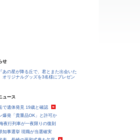
らせ
『あの星が降る丘で、君とまた出会いた
』オリジナルグッズを3名様にプレゼン
ニュース
岳で遺体発見 19歳と確認
ン爆発「貴重品OK」と許可か
東海夜行列車が一夜限りの復刻
県知事選挙 現職が当選確実
代表、長崎の平和式典を欠席