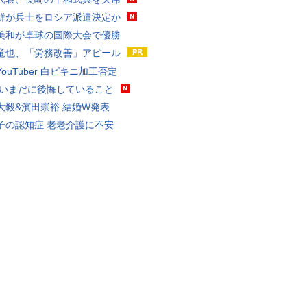
鮮が兵士をロシア派遣決定か
美和が卓球の国際大会で優勝
竜也、「労務改善」アピール
ouTuber 白ビキニ加工否定
 いまだに後悔していること
大毅&濱田崇裕 結婚W発表
子の認知症 老老介護に不安