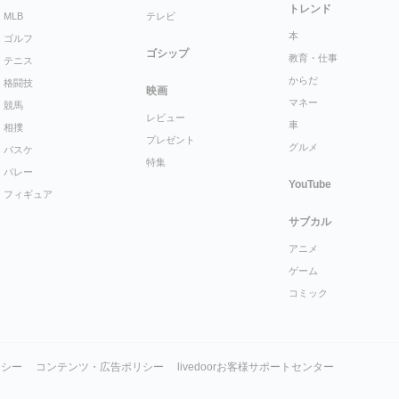
トレンド
MLB
テレビ
本
ゴルフ
ゴシップ
教育・仕事
テニス
からだ
格闘技
映画
マネー
競馬
レビュー
車
相撲
プレゼント
グルメ
バスケ
特集
バレー
YouTube
フィギュア
サブカル
アニメ
ゲーム
コミック
リシー
コンテンツ・広告ポリシー
livedoorお客様サポートセンター