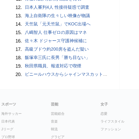
12.
日本人審判4人 性接待疑惑で調査
13.
海上自衛隊の生々しい映像が物議
14.
天竺鼠「元天竺鼠」でKOC出場へ
15.
八嶋智人 仕事ゼロの原因はマネ
16.
佐々木 ドジャース守護神候補に
17.
高級ブドウ約200房を盗んだ疑い
18.
飯塚幸三氏に長男「勝ち目ない」
19.
秋田県職員、報道対応で喫煙
20.
ビニールハウスからシャインマスカット約200房を盗んだ疑い ネットで販売か 無職の男（42）逮捕 岡山県警
スポーツ
芸能
女子
海外サッカー
芸能総合
恋愛
日本代表
音楽
ライフスタイル
Jリーグ
韓流
ファッション
プロ野球
グラビア