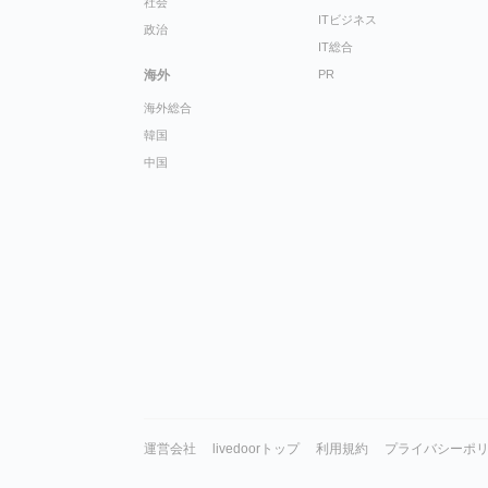
社会
ITビジネス
政治
IT総合
海外
PR
海外総合
韓国
中国
運営会社
livedoorトップ
利用規約
プライバシーポ