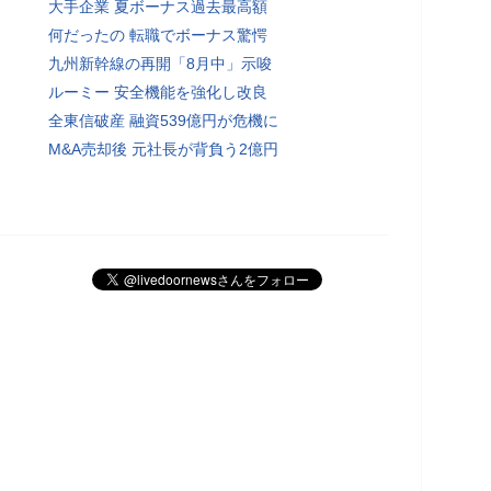
大手企業 夏ボーナス過去最高額
何だったの 転職でボーナス驚愕
九州新幹線の再開「8月中」示唆
ルーミー 安全機能を強化し改良
全東信破産 融資539億円が危機に
M&A売却後 元社長が背負う2億円