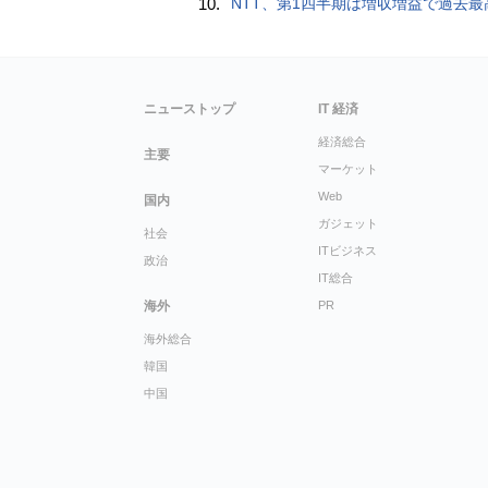
10.
NTT、第1四半期は増収増益で過去最高 IOWNや分散GPUの取り組みを
ニューストップ
IT 経済
経済総合
主要
マーケット
Web
国内
ガジェット
社会
ITビジネス
政治
IT総合
海外
PR
海外総合
韓国
中国