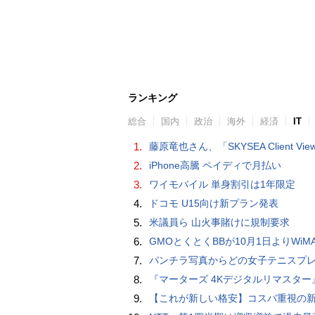
ランキング
総合
国内
政治
海外
経済
IT
1.
藤原竜也さん、「SKYSEA Client View」新CMで「AI労務改善」をアピール 働き方をAIが分析したら「すぐに休んで」と
2.
iPhone高騰 ペイディで月払い
3.
ワイモバイル 単身割引は1年限定
4.
ドコモ U15向け新プラン発表
5.
米議員ら 山火事賭けに規制要求
6.
GMOとくとくBBが10月1日よりWiMAXなど月額605円値上げ！全6種の重要変更を徹
7.
パンチラ写真からどの女子テニスプレーヤーのものなのか当てるクイズ「Tennis Upski
8.
『マーターズ 4Kデジタルリマスター』オールナイト上映、鬼畜な併映作品が決定 全部観たら“生還証”をプレゼント［
9.
【これが新しい格安】コスパ重視の新CPUを搭載した「 Beelink EQi Wildcat Lake Core 3 304」をレビューします。なんと10G LANも