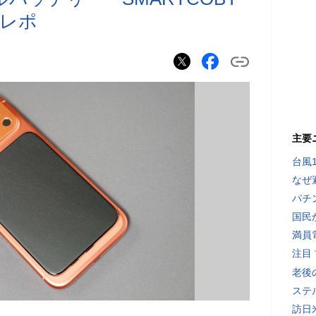
験レポ
主要
台風
なぜ
パチ
国民
満員
注目
老後
ステ
訪日