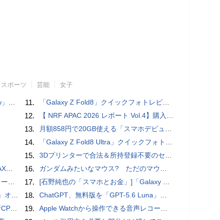
スポーツ
芸能
女子
言われる？
11.
「Galaxy Z Fold8」クイックフォトレビュー
12.
【 NRF APAC 2026 レポート Vol.4】購入の瞬間に眠る価値 Transaction Momentとリテールの次の成長戦略
13.
月額858円で20GB使える「スマホデビュープラン U15」ドコモが提供、ahamoも割引になる親子割も
14.
「Galaxy Z Fold8 Ultra」クイックフォトレビュー
15.
3Dプリンターで合法＆所持登録不要のセミオートマチック銃を自作、発砲試験にも成功した猛者が登場
底解説
16.
ガンダムみたいなマウス? ただのマウスとは違うのだよ1944通りの形状に変更できる驚異のマウス
rts」
17.
[石野純也の「スマホとお金」]「Galaxy Z Fold7／Flip7」発表、注目したいソフトバンクの価格攻勢
ホラー通信］
18.
ChatGPT、無料版を「GPT-5.6 Luna」に刷新、チャット無制限に 有料版のSolも精度向上
搭載していますよ
19.
​Apple Watchから操作できる音声レコーダMeta Recorder、録音レベル調整も対応