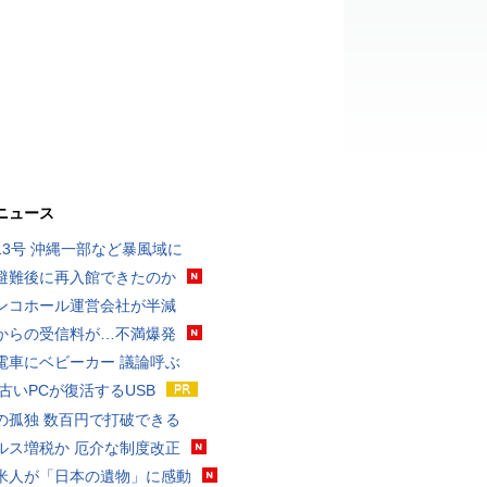
ニュース
13号 沖縄一部など暴風域に
避難後に再入館できたのか
ンコホール運営会社が半減
からの受信料が…不満爆発
電車にベビーカー 議論呼ぶ
 古いPCが復活するUSB
の孤独 数百円で打破できる
ルス増税か 厄介な制度改正
米人が「日本の遺物」に感動