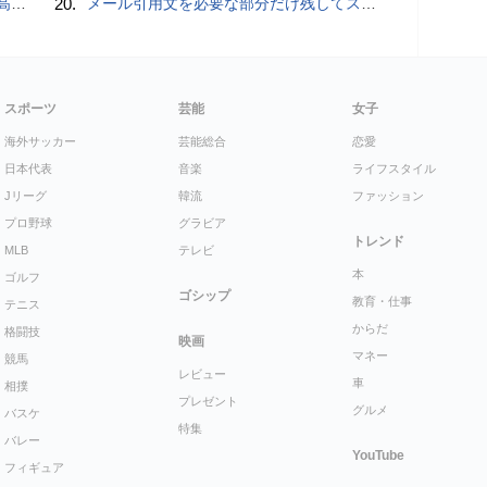
説明
20.
メール引用文を必要な部分だけ残してスッキリ返信するiPhoneメールの便利技：iPhone Tips
スポーツ
芸能
女子
海外サッカー
芸能総合
恋愛
日本代表
音楽
ライフスタイル
Jリーグ
韓流
ファッション
プロ野球
グラビア
トレンド
MLB
テレビ
本
ゴルフ
ゴシップ
教育・仕事
テニス
からだ
格闘技
映画
マネー
競馬
レビュー
車
相撲
プレゼント
グルメ
バスケ
特集
バレー
YouTube
フィギュア