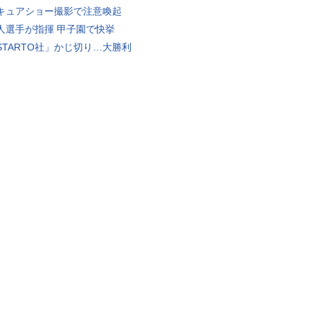
キュアショー撮影で注意喚起
人選手が指揮 甲子園で快挙
STARTO社」かじ切り…大勝利