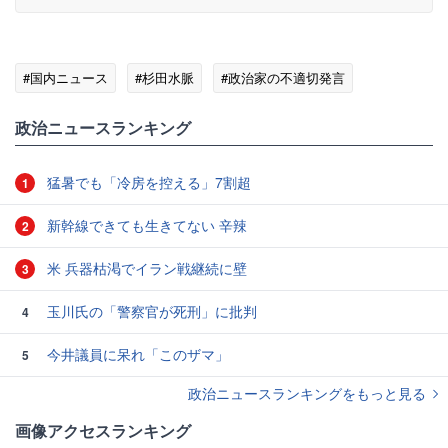
#国内ニュース
#杉田水脈
#政治家の不適切発言
政治ニュースランキング
猛暑でも「冷房を控える」7割超
1
新幹線できても生きてない 辛辣
2
米 兵器枯渇でイラン戦継続に壁
3
玉川氏の「警察官が死刑」に批判
4
今井議員に呆れ「このザマ」
5
政治ニュースランキングをもっと見る
画像アクセスランキング