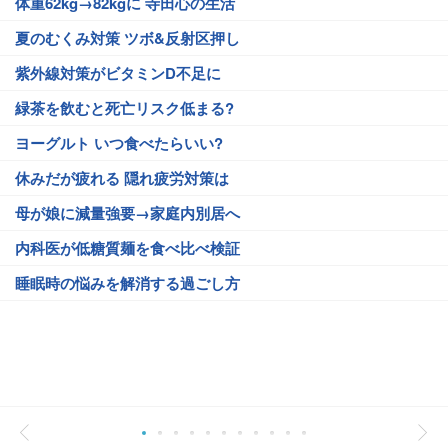
体重62kg→82kgに 寺田心の生活
夏のむくみ対策 ツボ&反射区押し
紫外線対策がビタミンD不足に
緑茶を飲むと死亡リスク低まる?
ヨーグルト いつ食べたらいい?
休みだが疲れる 隠れ疲労対策は
母が娘に減量強要→家庭内別居へ
内科医が低糖質麺を食べ比べ検証
睡眠時の悩みを解消する過ごし方