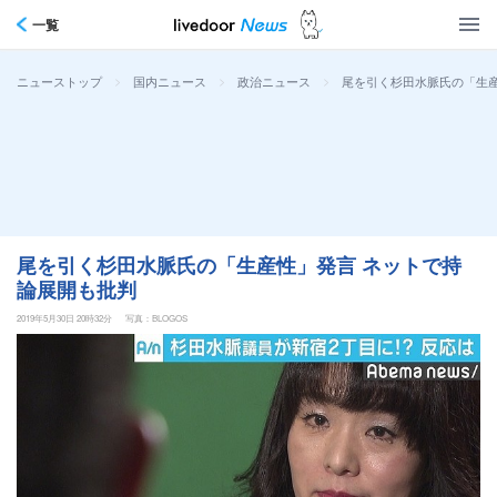
一覧
>
>
>
尾を引く杉田水脈氏の「生産
ニューストップ
国内ニュース
政治ニュース
尾を引く杉田水脈氏の「生産性」発言 ネットで持
論展開も批判
2019年5月30日 20時32分
写真：BLOGOS