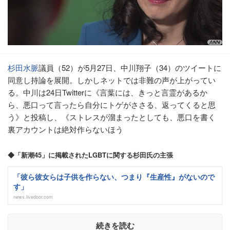
杉田水脈
議員（52）が5月27日、中川翔子（34）のツイートに
同意し持論を展開。しかしネットでは非難の声が上がってい
る。中川は24日Twitterに《言葉には、きっと言霊があるか
ら、悪口って言ったら自分にトゲがささる、返ってくると思
う》と投稿し、《ストレスが溜まったとしても、悪口を書く
裏アカウントは絶対作らないほう
◆「新潮45」に掲載されたLGBTに関する杉田氏の主張
「彼ら彼女らは子供を作らない、つまり『生産性』がないので
す」
news.livedoor.com
続きを読む