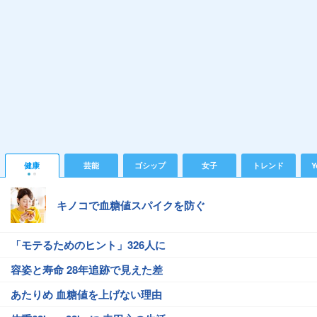
健康
芸能
ゴシップ
女子
トレンド
Y
キノコで血糖値スパイクを防ぐ
「モテるためのヒント」326人に
容姿と寿命 28年追跡で見えた差
あたりめ 血糖値を上げない理由