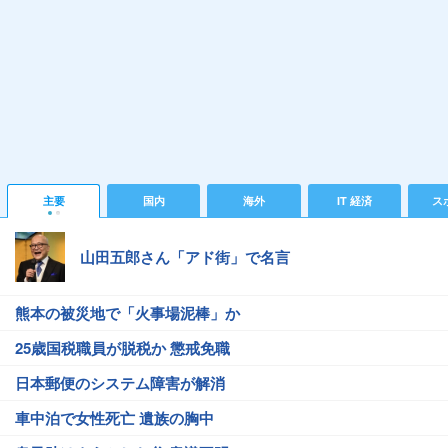
主要
国内
海外
IT 経済
ス
山田五郎さん「アド街」で名言
熊本の被災地で「火事場泥棒」か
25歳国税職員が脱税か 懲戒免職
日本郵便のシステム障害が解消
車中泊で女性死亡 遺族の胸中