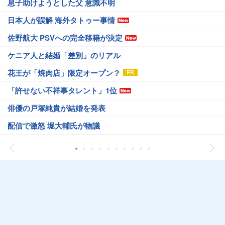
息子助けようとした父 意識不明
日本人が誤解 海外タトゥー事情
佐野航大 PSVへの完全移籍が決定
ケニア人と結婚「差別」のリアル
花王が「焼肉店」限定オープン？
「許せない不祥事タレント」1位
俳優の戸塚純貴が結婚を発表
配信で激怒 堀大輔氏が物議