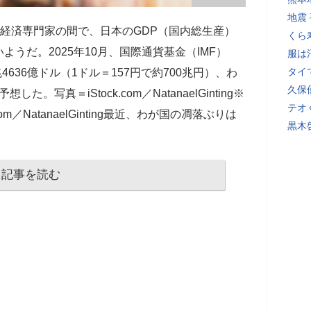
地震
経済専門家の間で、日本のGDP（国内総生産）
くら
うだ。2025年10月、国際通貨基金（IMF）
服は
タイ
4636億ドル（1ドル＝157円で約700兆円）、わ
久保
た。写真＝iStock.com／NatanaelGinting※
テオ
om／NatanaelGinting最近、わが国の凋落ぶりは
黒木
記事を読む