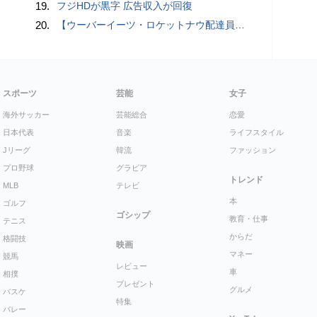
19.
フジHDが黒字 広告収入が回復
20.
【ウーバーイーツ・ロケットナウ配達員】「追加100円はさすがに拒否」3149円のダブル案件を取った結果
スポーツ
芸能
女子
海外サッカー
芸能総合
恋愛
日本代表
音楽
ライフスタイル
Jリーグ
韓流
ファッション
プロ野球
グラビア
トレンド
MLB
テレビ
本
ゴルフ
ゴシップ
教育・仕事
テニス
からだ
格闘技
映画
マネー
競馬
レビュー
車
相撲
プレゼント
グルメ
バスケ
特集
バレー