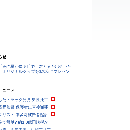
らせ
『あの星が降る丘で、君とまた出会いた
』オリジナルグッズを3名様にプレゼン
ニュース
したトラック発見 男性死亡
高元監督 保護者に直接謝罪
ダリスト 本多灯被告を起訴
金で競艇? 約1.3億円脱税か
地震「激甚災害」に指定決定