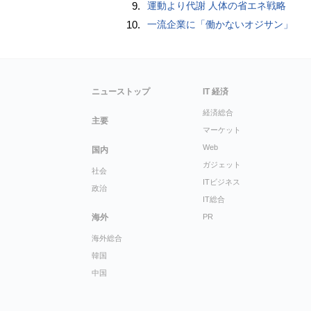
9.
運動より代謝 人体の省エネ戦略
10.
一流企業に「働かないオジサン」
ニューストップ
IT 経済
経済総合
主要
マーケット
Web
国内
ガジェット
社会
ITビジネス
政治
IT総合
海外
PR
海外総合
韓国
中国