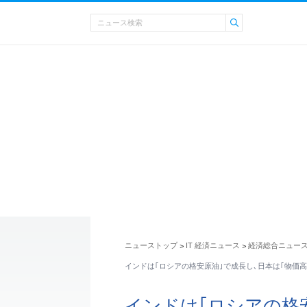
ニューストップ
IT 経済ニュース
経済総合ニュー
>
>
インドは｢ロシアの格安原油｣で成長し､日本は｢物価高
インドは｢ロシアの格