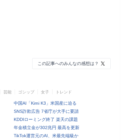
この記事へのみんなの感想は？
芸能
ゴシップ
女子
トレンド
中国AI「Kimi K3」米国産に迫る
SNS詐欺広告 7省庁が大手に要請
KDDIローミング終了 楽天の課題
年金積立金が302兆円 最高を更新
TikTok運営元のAI、米最先端級か