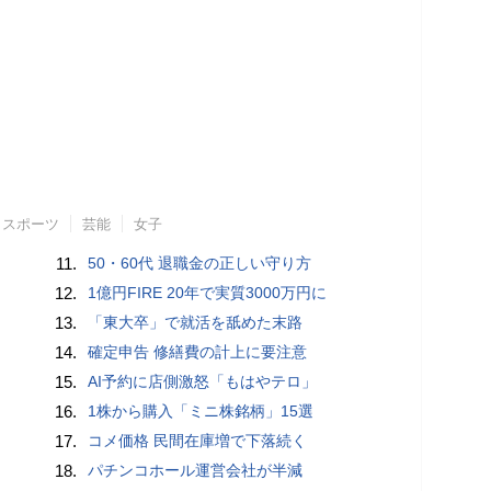
スポーツ
芸能
女子
11.
50・60代 退職金の正しい守り方
12.
1億円FIRE 20年で実質3000万円に
13.
「東大卒」で就活を舐めた末路
14.
確定申告 修繕費の計上に要注意
15.
AI予約に店側激怒「もはやテロ」
16.
1株から購入「ミニ株銘柄」15選
17.
コメ価格 民間在庫増で下落続く
18.
パチンコホール運営会社が半減