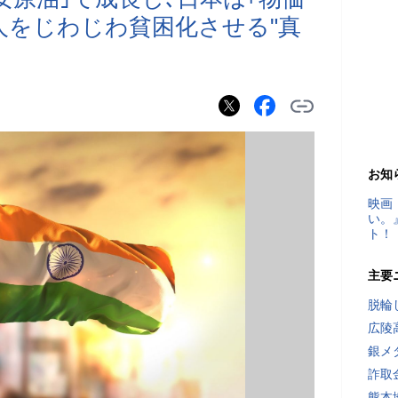
人をじわじわ貧困化させる"真
お知
映画
い。
ト！
主要
脱輪
広陵
銀メ
詐取
熊本