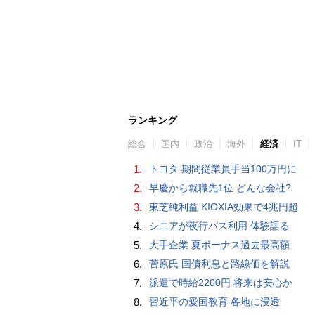
ランキング
総合
国内
政治
海外
経済
IT
1.
トヨタ 期間従業員手当100万円に
2.
早慶から就職先1位 どんな会社?
3.
東芝純利益 KIOXIA効果で4兆円超
4.
シニアが夜行バス利用 体験語る
5.
大手企業 夏ボーナス過去最高額
6.
菅原氏 国債利息と路線価を解説
7.
派遣で時給2200円 将来は安心か
8.
習近平の愛国教育 各地に浸透