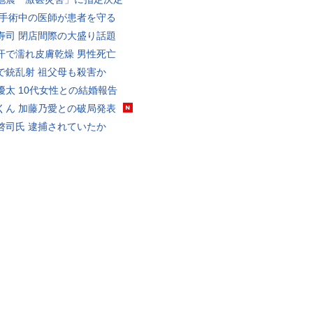
 手術中の医師が患者を守る
寿司 閉店間際の大盛り話題
汗で濡れ皮膚乾燥 男性死亡
で銃乱射 祖父母も殺害か
優太 10代女性との結婚報告
くん 加藤乃愛との破局発表
啓司氏 逮捕されていたか