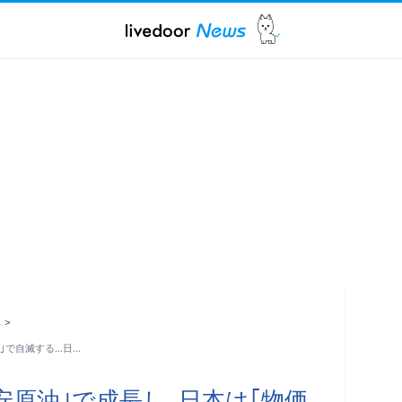
ス
>
｣で自滅する…日…
安原油｣で成長し､日本は｢物価