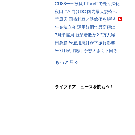
GR86一部改良 FR×MTで走り深化
秋田にAI向けDC 国内最大規模へ
菅原氏 国債利息と路線価を解説
年金積立金 運用好調で最高額に
7月米雇用 就業者数が2.3万人減
円急騰 米雇用統計が下振れ影響
米7月雇用統計 予想大きく下回る
もっと見る
ライブドアニュースを読もう！