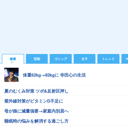
健康
芸能
ゴシップ
女子
トレンド
Y
体重62kg→82kgに 寺田心の生活
夏のむくみ対策 ツボ&反射区押し
紫外線対策がビタミンD不足に
母が娘に減量強要→家庭内別居へ
睡眠時の悩みを解消する過ごし方