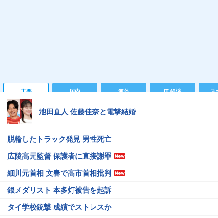
主要
国内
海外
IT 経済
ス
池田直人 佐藤佳奈と電撃結婚
脱輪したトラック発見 男性死亡
広陵高元監督 保護者に直接謝罪
細川元首相 文春で高市首相批判
銀メダリスト 本多灯被告を起訴
タイ学校銃撃 成績でストレスか