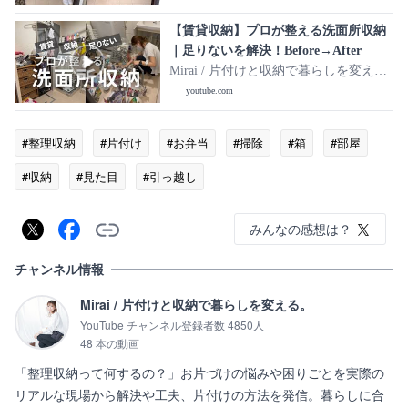
【賃貸収納】プロが整える洗面所収納
｜足りないを解決！Before→After
Mirai / 片付けと収納で暮らしを変え
る。
youtube.com
#整理収納
#片付け
#お弁当
#掃除
#箱
#部屋
#収納
#見た目
#引っ越し
みんなの感想は？
チャンネル情報
Mirai / 片付けと収納で暮らしを変える。
YouTube チャンネル登録者数 4850人
48 本の動画
「整理収納って何するの？」お片づけの悩みや困りごとを実際の
リアルな現場から解決や工夫、片付けの方法を発信。暮らしに合