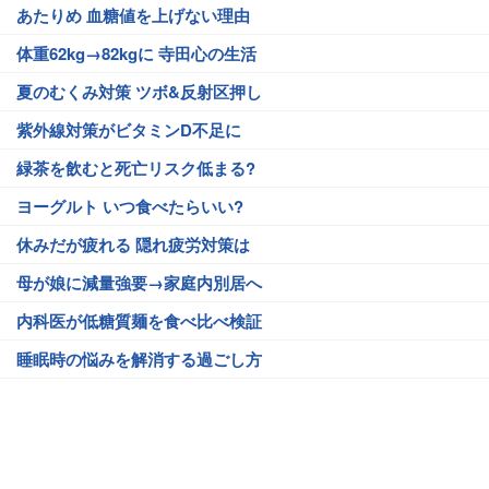
あたりめ 血糖値を上げない理由
体重62kg→82kgに 寺田心の生活
夏のむくみ対策 ツボ&反射区押し
紫外線対策がビタミンD不足に
緑茶を飲むと死亡リスク低まる?
ヨーグルト いつ食べたらいい?
休みだが疲れる 隠れ疲労対策は
母が娘に減量強要→家庭内別居へ
内科医が低糖質麺を食べ比べ検証
睡眠時の悩みを解消する過ごし方