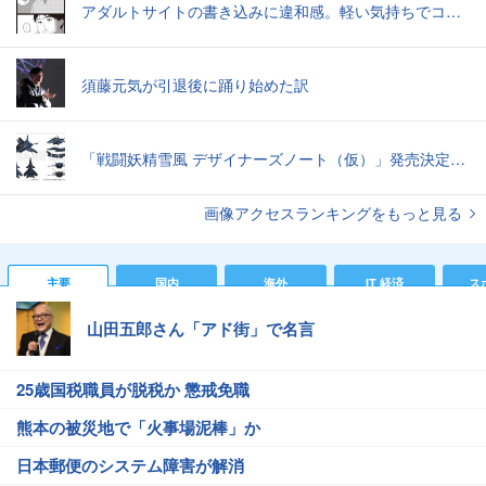
アダルトサイトの書き込みに違和感。軽い気持ちでコメントしてみると…／近畿地方のある場所について（1）
須藤元気が引退後に踊り始めた訳
「戦闘妖精雪風 デザイナーズノート（仮）」発売決定スーパーシルフやメイヴといった名機たちの“線”の妙味
画像アクセスランキングをもっと見る
主要
国内
海外
IT 経済
ス
山田五郎さん「アド街」で名言
25歳国税職員が脱税か 懲戒免職
熊本の被災地で「火事場泥棒」か
日本郵便のシステム障害が解消