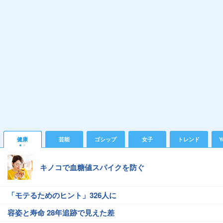
健康
芸能
ゴシップ
女子
トレンド
Y
キノコで血糖値スパイクを防ぐ
「モテるためのヒント」326人に
容姿と寿命 28年追跡で見えた差