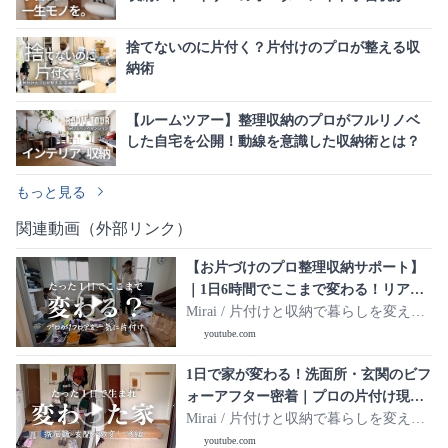
似したい
捨てないのに片付く？片付けのプロが整える収
納術
【ルームツアー】整理収納のプロがフルリノベ
した自宅を公開！動線を意識した収納術とは？
もっと見る
関連動画（外部リンク）
【お片づけのプロ整理収納サポート】
｜1日6時間でここまで変わる！リアル
お片づけ現場密着
Mirai / 片付けと収納で暮らしを変え
る。
youtube.com
1日で家が変わる！洗面所・玄関のビフ
ォーアフター密着｜プロの片付け現
場・後編
Mirai / 片付けと収納で暮らしを変え
る。
youtube.com