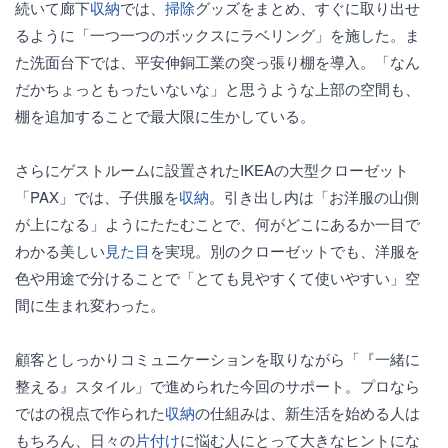
続いて廊下
収納
では、
掃除
グッズをまとめ、すぐに取り出せ
るように「一つ一つのボックスにラベリング」を施した。ま
た洗面台下では、平安伸銅工業の突っ張り棚を導入。「なん
だかちょっともったいないな」と思うような上部の空間も、
棚を追加することで最大限に生かしている。
さらにゲストルームに設置されたIKEAの大型クローゼット
「PAX」では、子供服を
収納
。引き出し内は「お洋服の山側
が上になる」ようにたたむことで、何がどこにあるか一目で
わかる美しい
見た目
を実現。別のクローゼットでも、洋服を
色や用途で分けることで「とても見やすくて使いやすい」空
間に生まれ変わった。
顧客としっかりコミュニケーションを取りながら「『一緒に
整える』スタイル」で進められた今回のサポート。プロなら
ではの視点で作られた
収納
の仕組みは、新生活を始める人は
もちろん、日々の
片付け
に悩む人にとって大きなヒントにな