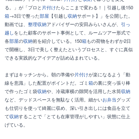
る。」が「プロと
片付け
たらここまで変わる！｜引越し後150
箱
→3日で整った
部屋
【引越し
収納
サポート】」を公開した。
動画では、
整理収納
アドバイザーの安田みらいさんが、
引っ
越し
をした顧客のサポート事例として、ルームツアー形式で
各
部屋
の
収納
術を紹介している。150
箱
もの荷物をわずか2日
で開梱し、3日で美しく整えたというプロセスと、すぐに真似
できる実践的なアイデアが詰め込まれている。
まずはキッチンから。朝の準備や
片付け
が楽になるよう「動
線を意識」した配置がポイントだ。ゴミ
箱
の裏に突っ張り棒
で作ったゴミ袋
収納
や、冷蔵庫横の隙間を活用した水筒
収納
など、デッドスペースを無駄なく活用。細かい
お弁当
グッズ
も仕切りを使って綺麗に収め、深い引き出しには食品を立て
て
収納
することで「とても在庫管理がしやすい」状態に仕上
げている。