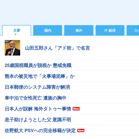
主要
国内
海外
IT 経済
ス
山田五郎さん「アド街」で名言
25歳国税職員が脱税か 懲戒免職
熊本の被災地で「火事場泥棒」か
日本郵便のシステム障害が解消
車中泊で女性死亡 遺族の胸中
日本人が誤解 海外タトゥー事情
息子助けようとした父 意識不明
佐野航大 PSVへの完全移籍が決定