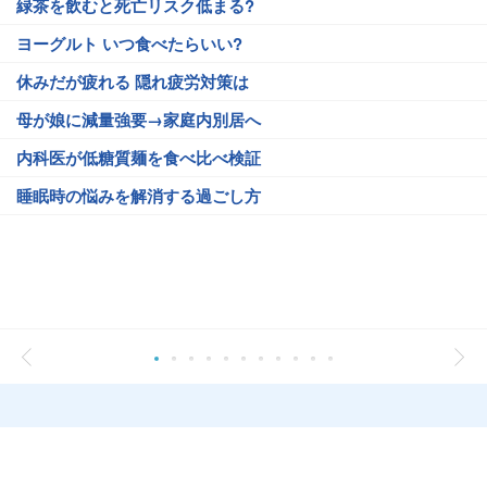
緑茶を飲むと死亡リスク低まる?
ヨーグルト いつ食べたらいい?
休みだが疲れる 隠れ疲労対策は
母が娘に減量強要→家庭内別居へ
内科医が低糖質麺を食べ比べ検証
睡眠時の悩みを解消する過ごし方