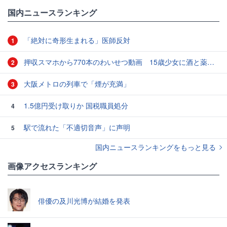
国内ニュースランキング
「絶対に奇形生まれる」医師反対
1
押収スマホから770本のわいせつ動画 15歳少女に酒と薬飲ませ性的暴行か 54歳男を再逮捕 「薬もありますよ」とSNSで誘い出し
2
大阪メトロの列車で「煙が充満」
3
1.5億円受け取りか 国税職員処分
4
駅で流れた「不適切音声」に声明
5
国内ニュースランキングをもっと見る
画像アクセスランキング
俳優の及川光博が結婚を発表