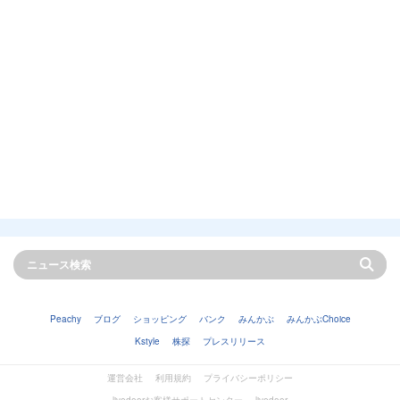
Peachy
ブログ
ショッピング
バンク
みんかぶ
みんかぶChoice
Kstyle
株探
プレスリリース
運営会社
利用規約
プライバシーポリシー