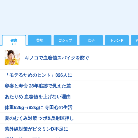
健康
芸能
ゴシップ
女子
トレンド
Y
キノコで血糖値スパイクを防ぐ
「モテるためのヒント」326人に
容姿と寿命 28年追跡で見えた差
あたりめ 血糖値を上げない理由
体重62kg→82kgに 寺田心の生活
夏のむくみ対策 ツボ&反射区押し
紫外線対策がビタミンD不足に