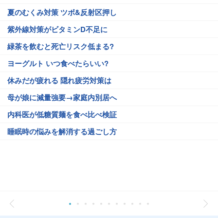
夏のむくみ対策 ツボ&反射区押し
紫外線対策がビタミンD不足に
緑茶を飲むと死亡リスク低まる?
ヨーグルト いつ食べたらいい?
休みだが疲れる 隠れ疲労対策は
母が娘に減量強要→家庭内別居へ
内科医が低糖質麺を食べ比べ検証
睡眠時の悩みを解消する過ごし方