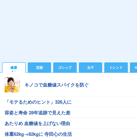
健康
芸能
ゴシップ
女子
トレンド
Y
キノコで血糖値スパイクを防ぐ
「モテるためのヒント」326人に
容姿と寿命 28年追跡で見えた差
あたりめ 血糖値を上げない理由
体重62kg→82kgに 寺田心の生活