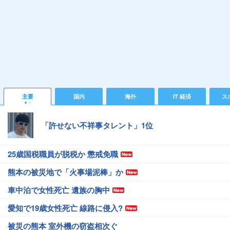
主要
国内
海外
IT 経済
ス
「許せない不祥事タレント」1位
25歳国税職員が脱税か 懲戒免職
熊本の被災地で「火事場泥棒」か
車中泊で女性死亡 遺族の胸中
愛知で19歳女性死亡 線路に侵入?
被災の熊本 室外機の窃盗相次ぐ