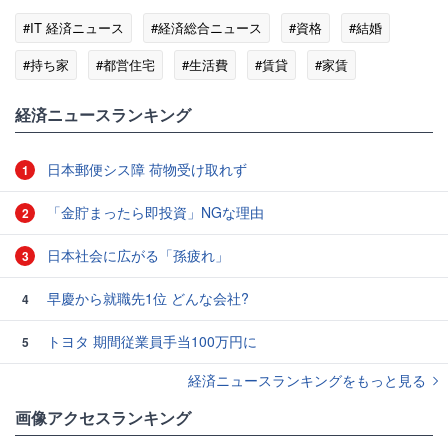
#IT 経済ニュース
#経済総合ニュース
#資格
#結婚
#持ち家
#都営住宅
#生活費
#賃貸
#家賃
#東京都
#CIA
経済ニュースランキング
日本郵便シス障 荷物受け取れず
1
「金貯まったら即投資」NGな理由
2
日本社会に広がる「孫疲れ」
3
早慶から就職先1位 どんな会社?
4
トヨタ 期間従業員手当100万円に
5
経済ニュースランキングをもっと見る
画像アクセスランキング