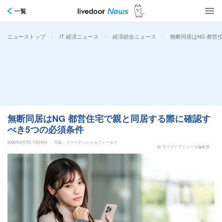
一覧
>
>
>
無断同居はNG 都営
ニューストップ
IT 経済ニュース
経済総合ニュース
無断同居はNG 都営住宅で親と同居する際に確認す
べき5つの必須条件
2026年6月7日 11時40分
写真：ファイナンシャルフィールド
by ライブドアニュース編集部