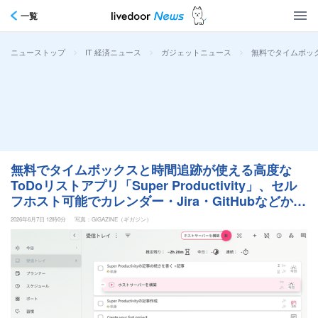
一覧
>
>
>
無料でタイムボックス
ニューストップ
IT 経済ニュース
ガジェットニュース
無料でタイムボックスと時間追跡が使える高度な
ToDoリストアプリ「Super Productivity」、セル
フホスト可能でカレンダー・Jira・GitHubなどから
タスクをインポート可能
2026年6月7日 12時0分
写真：GIGAZINE（ギガジン）