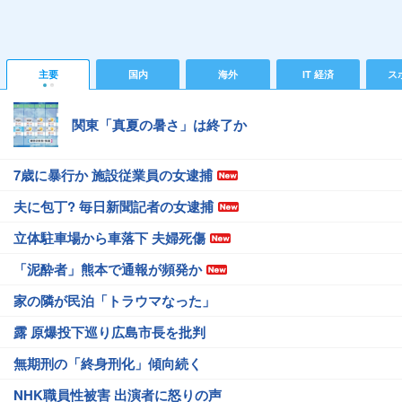
主要
国内
海外
IT 経済
ス
関東「真夏の暑さ」は終了か
7歳に暴行か 施設従業員の女逮捕
夫に包丁? 毎日新聞記者の女逮捕
立体駐車場から車落下 夫婦死傷
「泥酔者」熊本で通報が頻発か
家の隣が民泊「トラウマなった」
露 原爆投下巡り広島市長を批判
無期刑の「終身刑化」傾向続く
NHK職員性被害 出演者に怒りの声