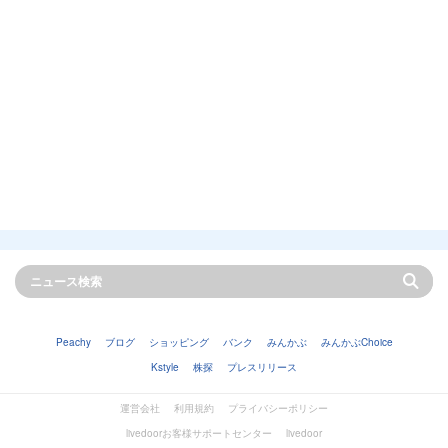
Peachy
ブログ
ショッピング
バンク
みんかぶ
みんかぶChoice
Kstyle
株探
プレスリリース
運営会社
利用規約
プライバシーポリシー
livedoorお客様サポートセンター
livedoor