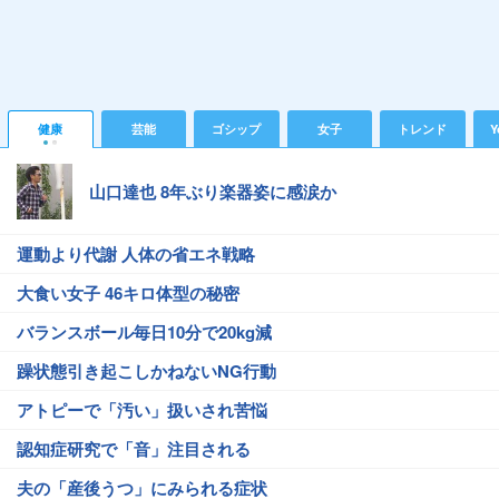
健康
芸能
ゴシップ
女子
トレンド
Y
山口達也 8年ぶり楽器姿に感涙か
運動より代謝 人体の省エネ戦略
大食い女子 46キロ体型の秘密
バランスボール毎日10分で20kg減
躁状態引き起こしかねないNG行動
アトピーで「汚い」扱いされ苦悩
認知症研究で「音」注目される
夫の「産後うつ」にみられる症状