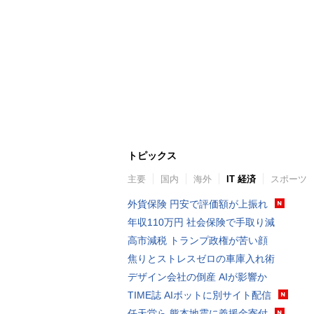
トピックス
主要
国内
海外
IT 経済
スポーツ
外貨保険 円安で評価額が上振れ
年収110万円 社会保険で手取り減
高市減税 トランプ政権が苦い顔
焦りとストレスゼロの車庫入れ術
デザイン会社の倒産 AIが影響か
TIME誌 AIボットに別サイト配信
任天堂ら 熊本地震に義援金寄付