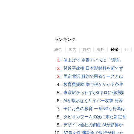
ランキング
総合
国内
政治
海外
経済
IT
1.
値上げで 定番アイスに「明暗」
2.
習近平政権 日本製材料を断てず
3.
固定電話 解約で困るケースとは
4.
教育費援助 贈与税がかかる条件
5.
東京駅からわずか3キロに秘境駅
6.
AIが指示なくサイバー攻撃 発表
7.
子にお金の教育 一番NGな行為は
8.
タピオカブームの次に来た新定番
9.
デザイン会社の倒産 AIが影響か
10.
67歳女性 満期金で銀行が動いた