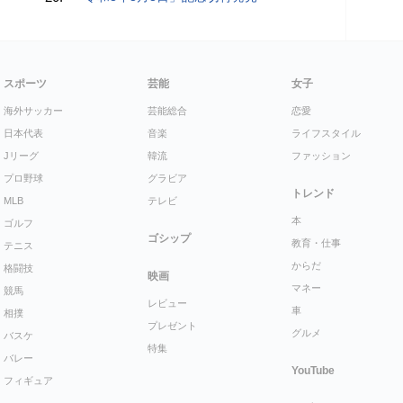
スポーツ
芸能
女子
海外サッカー
芸能総合
恋愛
日本代表
音楽
ライフスタイル
Jリーグ
韓流
ファッション
プロ野球
グラビア
トレンド
MLB
テレビ
本
ゴルフ
ゴシップ
教育・仕事
テニス
からだ
格闘技
映画
マネー
競馬
レビュー
車
相撲
プレゼント
グルメ
バスケ
特集
バレー
YouTube
フィギュア