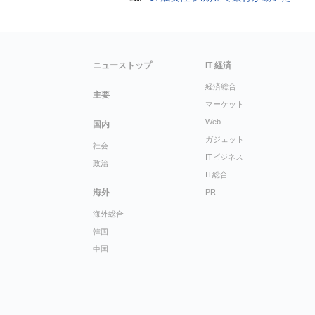
ニューストップ
IT 経済
経済総合
主要
マーケット
Web
国内
ガジェット
社会
ITビジネス
政治
IT総合
海外
PR
海外総合
韓国
中国