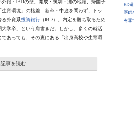
外銀・IBDの壁。開成・筑駒・灘の地頭、帰国子
BD
「生育環境」の格差 新卒・中途を問わず、トッ
医師
誇る外資系
投資
銀行
（IBD）。内定を勝ち取るため
有罪
関大学卒」という肩書きだ。しかし、多くの就活
名であっても、その裏にある「出身高校や生育環
記事を読む