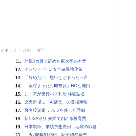
スポーツ
芸能
女子
11.
外銀9カ月で辞めた東大卒の本音
12.
オンワードHD 安全確保強化策
13.
「辞めたい」思いとどまった一言
14.
「金貯まったら即投資」NGな理由
15.
シニアが夜行バス利用 体験語る
16.
楽天市場に「AI店長」の登場示唆
17.
著名投資家 テスラを外した理由
18.
新NISA巡り 夫婦で割れる教育費
19.
日本製紙、業績予想撤回 地震の影響「算定困難」
20.
「令和8年8月8日」記念切符発売