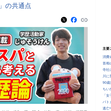
」の共通点
主要
消費
首相
寺社
川に
90
ちい
「女
パト
逃亡