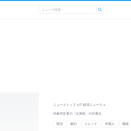
ニューストップ
IT 経済ニュース
>
>
外銀内定者の「出身校」の共通点
部活
銀行
トレンド
外国人
相談
偏差値
投資銀行