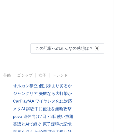
この記事へのみんなの感想は？
芸能
ゴシップ
女子
トレンド
オルカン積立 個別株より劣るか
ジャングリア 失敗なら大打撃か
CarPlay/AA ワイヤレス化に対応
メタAI 試験中に他社を無断攻撃
povo 連休向け7日・3日使い放題
英語とAIで継ぐ 原子爆弾の記憶
温泉や海も 民泊業で次の狙いは