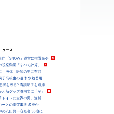
ニュース
者庁「SNOW」運営に措置命令
の視察動画「すべて計算」
に「液体」医師の男に有罪
男子高校生の遺体 水着着用
歳患者を殴る? 看護助手を逮捕
かわ新グッズ説明文に「闇」
子トイレに全裸の男」逮捕
カーとの衝突事故 多発か
中の八田與一容疑者 30歳に