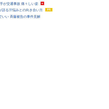
選手が交通事故 痛々しい姿
が語る汗悩みとの向き合い方
でいい 斉藤被告の事件見解