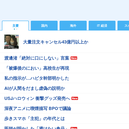
主要
国内
海外
IT 経済
ス
大量注文キャンセル43億円以上か
渡邊渚「絶対に口にしない」言葉
「被爆後のにおい」高校生が再現
私の指示が…ハビタ幹部明かした
AIが人間をだまし虚偽の説明か
USJハロウィン 衝撃グッズ発売へ
深夜アニメに喫煙描写 BPOで議論
歩きスマホ「主犯」の年代とは
医師が明かした「避けたい食品」