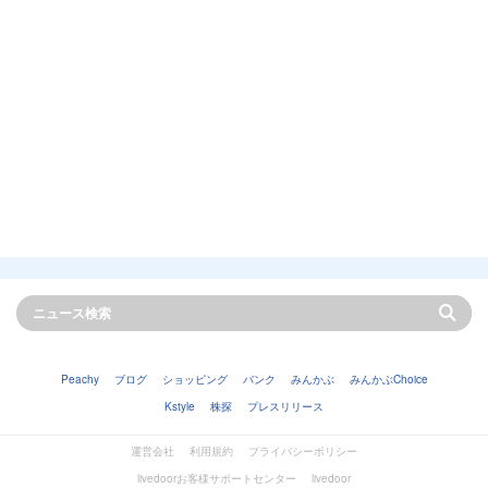
Peachy
ブログ
ショッピング
バンク
みんかぶ
みんかぶChoice
Kstyle
株探
プレスリリース
運営会社
利用規約
プライバシーポリシー
livedoorお客様サポートセンター
livedoor