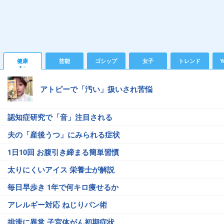
健康
芸能
ゴシップ
女子
トレンド
Y
アトピーで「汚い」扱いされ苦悩
認知症研究で「音」注目される
夫の「産後うつ」にみられる症状
1日10回 お腹引き締まる簡単習慣
太りにくいアイス 栄養士が解説
毎日早歩き 1年で何キロ痩せるか
アレルギー対応 ねじりパン術
排泄に異常 子宮体がん初期症状