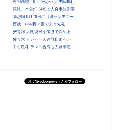
有明高校、9回2死から大逆転勝利
競泳・本多灯 SNSで人身事故謝罪
陽岱鋼 9月26日に引退セレモニー
西武・中村剛 4番で久々先発
安青錦 大関復帰を優勝で決める
佐々木 ドジャース連敗止めるか
中村敬斗 ランス合流も去就未定