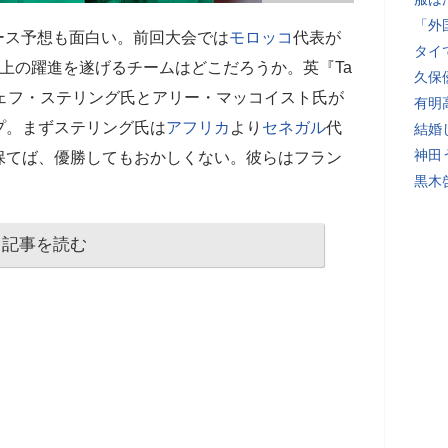
「外
ース予想も面白い。前回大会では
モロッコ
代表が
タイ
上の躍進を遂げるチームはどこだろうか。英『Ta
久保
のジェフ・ステリング氏とアリー・マッコイスト氏が
有明
プ。まずステリング氏は
アフリカ
より
セネガル
代
結婚
神田
保てば、優勝してもおかしくない。彼らはフラン
黒木
記事を読む