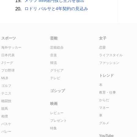
19.
メッツ 559億円投じ主力を放出
20.
ロドリ バルサと4年契約の見込み
スポーツ
芸能
女子
海外サッカー
芸能総合
恋愛
日本代表
音楽
ライフスタイル
Jリーグ
韓流
ファッション
プロ野球
グラビア
トレンド
MLB
テレビ
本
ゴルフ
ゴシップ
教育・仕事
テニス
からだ
格闘技
映画
マネー
競馬
レビュー
車
相撲
プレゼント
グルメ
バスケ
特集
バレー
YouTube