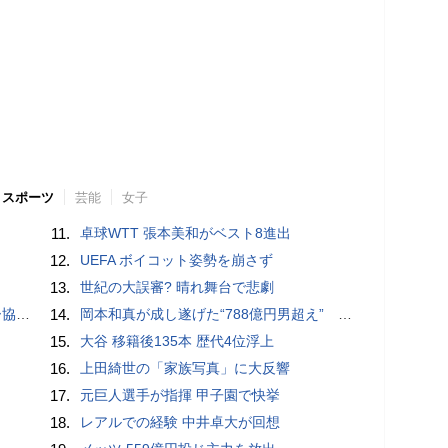
スポーツ
芸能
女子
11.
卓球WTT 張本美和がベスト8進出
12.
UEFA ボイコット姿勢を崩さず
13.
世紀の大誤審? 晴れ舞台で悲劇
が報道
14.
岡本和真が成し遂げた“788億円男超え” いつのまにか「3位」…見据える球団記録更新
15.
大谷 移籍後135本 歴代4位浮上
16.
上田綺世の「家族写真」に大反響
17.
元巨人選手が指揮 甲子園で快挙
18.
レアルでの経験 中井卓大が回想