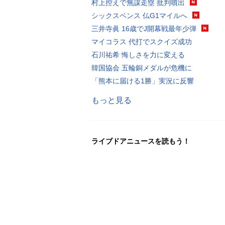
村上控えで無謀走塁 批判噴出
シックスペンス 仏G1マイルへ
三井寺眞 16歳でJ開幕戦最年少弾
マイコラス 代打でスクイズ成功
石川祐希 悔しさを力に変える
韓国協会 五輪銅メダルが危機に
「熊本に届ける1勝」実況に反響
もっと見る
ライブドアニュースを読もう！