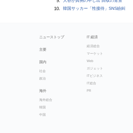
9.
大谷が異例の申し出 回収の背景
10.
韓国サッカー「性接待」SNS紛糾
ニューストップ
IT 経済
経済総合
主要
マーケット
Web
国内
ガジェット
社会
ITビジネス
政治
IT総合
海外
PR
海外総合
韓国
中国