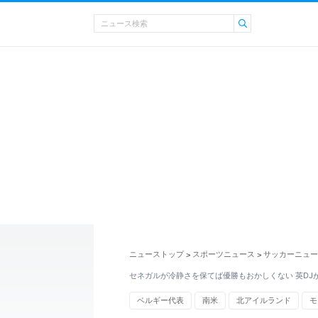
ニューストップ
スポーツニュース
サッカーニュー
>
>
セネガルが冷静さを保てば優勝もおかしくない 英DJ
ベルギー代表
南米
北アイルランド
モ
ノルウェー