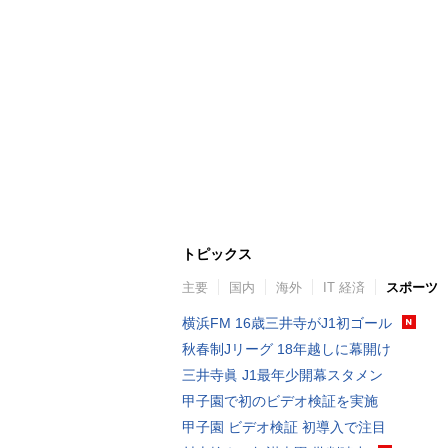
トピックス
主要
国内
海外
IT 経済
スポーツ
横浜FM 16歳三井寺がJ1初ゴール
秋春制Jリーグ 18年越しに幕開け
三井寺眞 J1最年少開幕スタメン
甲子園で初のビデオ検証を実施
甲子園 ビデオ検証 初導入で注目