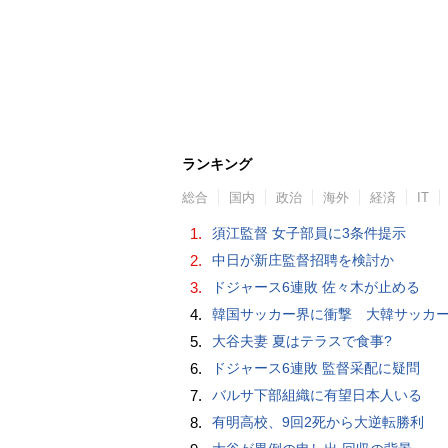
ランキング
総合
国内
政治
海外
経済
IT
1.
須江監督 女子部員に3条件提示
2.
中日が新庄監督招聘を検討か
3.
ドジャース6連敗 佐々木が止める
4.
韓国サッカー界に衝撃 大韓サッカー協会に外国人審判への“性的接待”疑惑 韓国メディア
5.
大谷夫妻 夏はテラスで食事?
6.
ドジャース6連敗 監督采配に疑問
7.
バルサ下部組織に有望日本人いる
8.
有明高校、9回2死から大逆転勝利