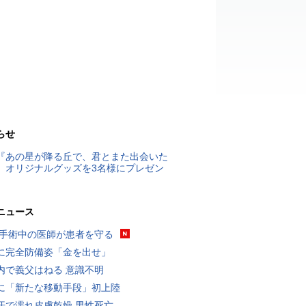
らせ
『あの星が降る丘で、君とまた出会いた
』オリジナルグッズを3名様にプレゼン
ニュース
 手術中の医師が患者を守る
に完全防備姿「金を出せ」
内で義父はねる 意識不明
に「新たな移動手段」初上陸
汗で濡れ皮膚乾燥 男性死亡