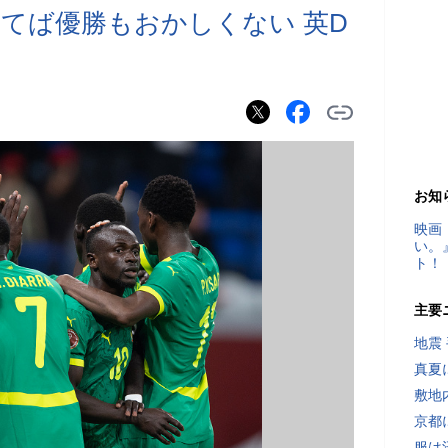
てば優勝もおかしくない 英D
お知
映画
い。
ト！
主要
地震
真夏
敷地
京都
服は