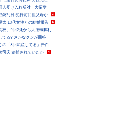
国人受け入れ反対」大幅増
で銃乱射 犯行前に祖父母か
優太 10代女性との結婚報告
高校、9回2死から大逆転勝利
してる? さかなクンが回答
うの「3回流産してる」告白
啓司氏 逮捕されていたか