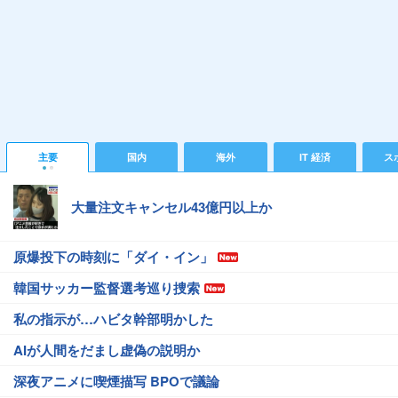
主要
国内
海外
IT 経済
ス
大量注文キャンセル43億円以上か
原爆投下の時刻に「ダイ・イン」
韓国サッカー監督選考巡り捜索
私の指示が…ハビタ幹部明かした
AIが人間をだまし虚偽の説明か
深夜アニメに喫煙描写 BPOで議論