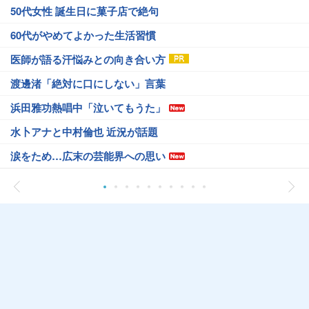
50代女性 誕生日に菓子店で絶句
60代がやめてよかった生活習慣
医師が語る汗悩みとの向き合い方
渡邊渚「絶対に口にしない」言葉
浜田雅功熱唱中「泣いてもうた」
水卜アナと中村倫也 近況が話題
涙をため…広末の芸能界への思い