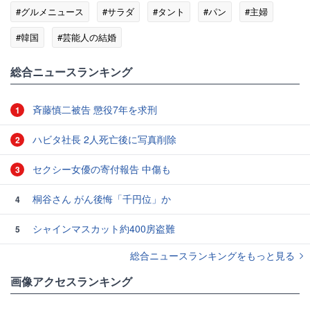
#グルメニュース
#サラダ
#タント
#パン
#主婦
#韓国
#芸能人の結婚
総合ニュースランキング
斉藤慎二被告 懲役7年を求刑
1
ハビタ社長 2人死亡後に写真削除
2
セクシー女優の寄付報告 中傷も
3
桐谷さん がん後悔「千円位」か
4
シャインマスカット約400房盗難
5
総合ニュースランキングをもっと見る
画像アクセスランキング