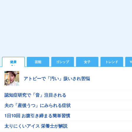
健康
芸能
ゴシップ
女子
トレンド
Y
アトピーで「汚い」扱いされ苦悩
認知症研究で「音」注目される
夫の「産後うつ」にみられる症状
1日10回 お腹引き締まる簡単習慣
太りにくいアイス 栄養士が解説