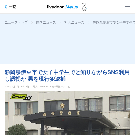
一覧
>
>
>
静岡県伊豆市で女子中学生で
ニューストップ
国内ニュース
社会ニュース
静岡県伊豆市で女子中学生でと知りながらSNS利用
し誘拐か 男を現行犯逮捕
2026年6月7日 12時11分
写真：Daiichi-TV（静岡第一テレビ）