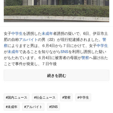
女子
中学生
を誘拐した
未成年
者誘拐の疑いで、6日、伊豆市土
肥の自称
アルバイト
の男（22）が現行犯逮捕されました。
警
察
によりますと男は、６月4日から７日にかけて、女子
中学生
が
未成年
であることを知りながら
SNS
を利用し誘拐した疑い
がもたれています。６月4日に被害者の母親が
警察
へ届け出た
ことで事件が発覚し、７日午後
続きを読む
#国内ニュース
#社会ニュース
#警察
#中学生
#未成年
#アルバイト
#SNS