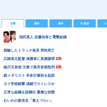
主要
国内
海外
IT 経済
ス
池田直人 佐藤佳奈と電撃結婚
脱輪したトラック発見 男性死亡
広陵高元監督 保護者に直接謝罪
細川元首相 文春で高市首相批判
銀メダリスト 本多灯被告を起訴
タイ学校銃撃 成績でストレスか
正常な組織を誤摘出 重篤な状態
れいわの新党名「覚えづらい」