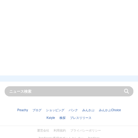
Peachy
ブログ
ショッピング
バンク
みんかぶ
みんかぶChoice
Kstyle
株探
プレスリリース
運営会社
利用規約
プライバシーポリシー