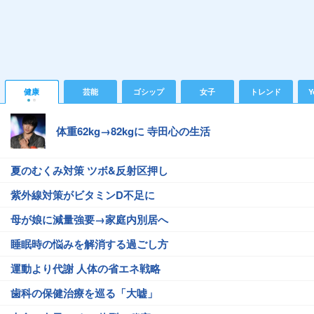
健康
芸能
ゴシップ
女子
トレンド
Y
体重62kg→82kgに 寺田心の生活
夏のむくみ対策 ツボ&反射区押し
紫外線対策がビタミンD不足に
母が娘に減量強要→家庭内別居へ
睡眠時の悩みを解消する過ごし方
運動より代謝 人体の省エネ戦略
歯科の保健治療を巡る「大嘘」