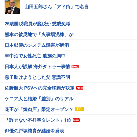
山田五郎さん「アド街」で名言
25歳国税職員が脱税か 懲戒免職
熊本の被災地で「火事場泥棒」か
日本郵便のシステム障害が解消
車中泊で女性死亡 遺族の胸中
日本人が誤解 海外タトゥー事情
息子助けようとした父 意識不明
佐野航大 PSVへの完全移籍が決定
ケニア人と結婚「差別」のリアル
花王が「焼肉店」限定オープン？
「許せない不祥事タレント」1位
俳優の戸塚純貴が結婚を発表