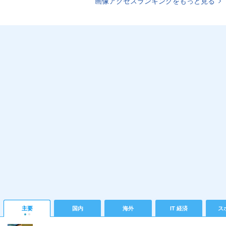
画像アクセスランキングをもっと見る
主要
国内
海外
IT 経済
ス