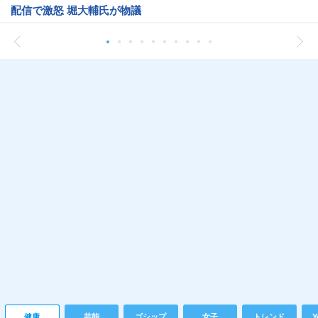
配信で激怒 堀大輔氏が物議
健康
芸能
ゴシップ
女子
トレンド
Y