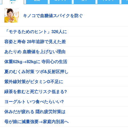
キノコで血糖値スパイクを防ぐ
「モテるためのヒント」326人に
容姿と寿命 28年追跡で見えた差
あたりめ 血糖値を上げない理由
体重62kg→82kgに 寺田心の生活
夏のむくみ対策 ツボ&反射区押し
紫外線対策がビタミンD不足に
緑茶を飲むと死亡リスク低まる?
ヨーグルト いつ食べたらいい?
休みだが疲れる 隠れ疲労対策は
母が娘に減量強要→家庭内別居へ