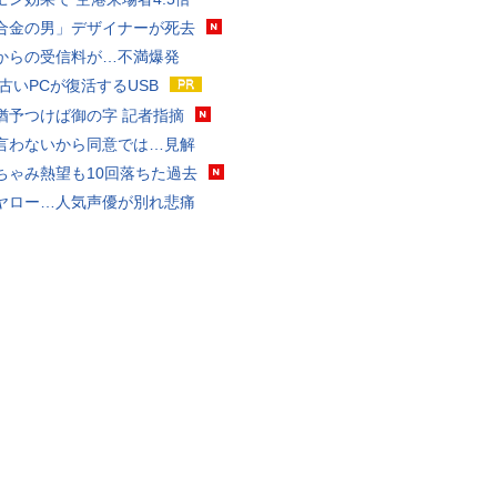
合金の男」デザイナーが死去
からの受信料が…不満爆発
 古いPCが復活するUSB
猶予つけば御の字 記者指摘
言わないから同意では…見解
ちゃみ熱望も10回落ちた過去
ヤロー…人気声優が別れ悲痛