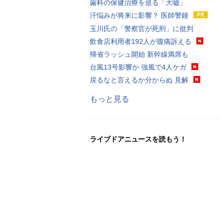
歯科の保健治療を巡る「大嘘」
汗悩みが将来に影響？ 医師警鐘
玉川氏の「警察官が死刑」に批判
飲食店利用者192人が腹痛訴える
帰省ラッシュ開始 新幹線満席も
台風13号影響か 強風で4人ケガ
戻るなと言えるか分からぬ 見解
もっと見る
ライブドアニュースを読もう！