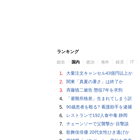
ランキング
総合
国内
政治
海外
経済
IT
1.
大量注文キャンセル43億円以上か
2.
関東「真夏の暑さ」は終了か
3.
斉藤慎二被告 懲役7年を求刑
4.
「避難所格差」生まれてしまう訳
5.
90歳患者を殴る? 看護助手を逮捕
6.
レストランで192人食中毒 静岡
7.
チェーンソーで父襲撃か 目撃談
8.
歌舞伎俳優 20代女性ひき逃げか