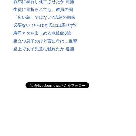
義弟に暴行し死亡させたか 逮捕
生徒に骨折られても…教員の闇
「広い島」ではない?広島の由来
必要ない ひろゆき氏は出馬せず?
寿司ネタを楽しめる水族館3館
巣立つ息子のひと言に母は…反響
路上で女子児童に触れたか 逮捕