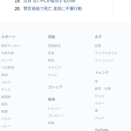
19.
注目 古いPCが復活するUSB
20.
警官発砲で死亡 直前に不審行動
スポーツ
芸能
女子
海外サッカー
芸能総合
恋愛
日本代表
音楽
ライフスタイル
Jリーグ
韓流
ファッション
プロ野球
グラビア
トレンド
MLB
テレビ
本
ゴルフ
ゴシップ
教育・仕事
テニス
からだ
格闘技
映画
マネー
競馬
レビュー
車
相撲
プレゼント
グルメ
バスケ
特集
バレー
YouTube