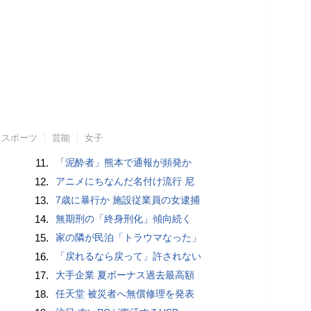
スポーツ
芸能
女子
11.
「泥酔者」熊本で通報が頻発か
12.
アニメにちなんだ名付け流行 尼
13.
7歳に暴行か 施設従業員の女逮捕
14.
無期刑の「終身刑化」傾向続く
15.
家の隣が民泊「トラウマなった」
16.
「戻れるなら戻って」許されない
17.
大手企業 夏ボーナス過去最高額
18.
任天堂 被災者へ無償修理を発表