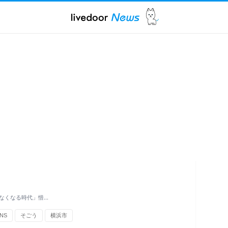
なくなる時代」惜…
NS
そごう
横浜市