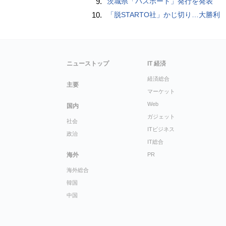
9.
茨城県「パスポート」発行を発表
10.
「脱STARTO社」かじ切り…大勝利
ニューストップ
IT 経済
経済総合
主要
マーケット
Web
国内
ガジェット
社会
ITビジネス
政治
IT総合
海外
PR
海外総合
韓国
中国