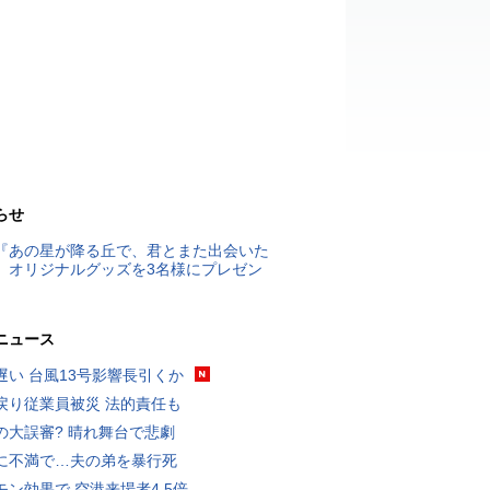
らせ
『あの星が降る丘で、君とまた出会いた
』オリジナルグッズを3名様にプレゼン
ニュース
遅い 台風13号影響長引くか
戻り従業員被災 法的責任も
の大誤審? 晴れ舞台で悲劇
に不満で…夫の弟を暴行死
モン効果で 空港来場者4.5倍