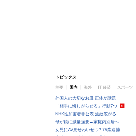
トピックス
主要
国内
海外
IT 経済
スポーツ
外国人の大切なお皿 正体が話題
「相手に悔しがらせる」行動7つ
NHK性加害者非公表 波紋広がる
母が娘に減量強要→家庭内別居へ
女児にAV見せわいせつ? 75歳逮捕