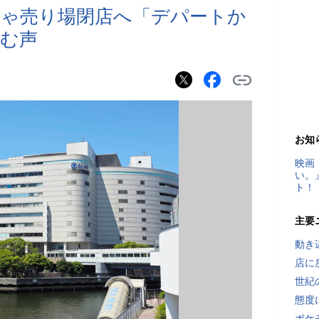
ちゃ売り場閉店へ「デパートか
む声
お知
映画
い。
ト！
主要
動き
店に
世紀
態度
ポケ