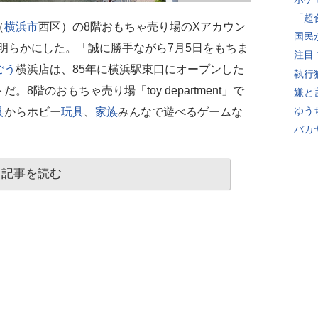
「超
（
横浜市
西区）の8階おもちゃ売り場のXアカウン
国民
を明らかにした。「誠に勝手ながら7月5日をもちま
注目
ごう
横浜店は、85年に横浜駅東口にオープンした
執行
階のおもちゃ売り場「toy department」で
嫌と
ゆう
具
からホビー
玩具
、
家族
みんなで遊べるゲームな
バカ
記事を読む