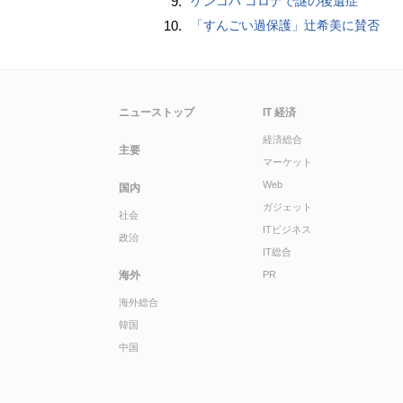
9.
ケンコバ コロナで謎の後遺症
10.
「すんごい過保護」辻希美に賛否
ニューストップ
IT 経済
経済総合
主要
マーケット
Web
国内
ガジェット
社会
ITビジネス
政治
IT総合
海外
PR
海外総合
韓国
中国