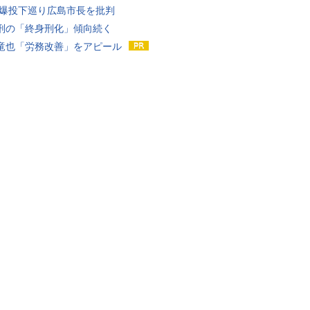
原爆投下巡り広島市長を批判
刑の「終身刑化」傾向続く
竜也「労務改善」をアピール