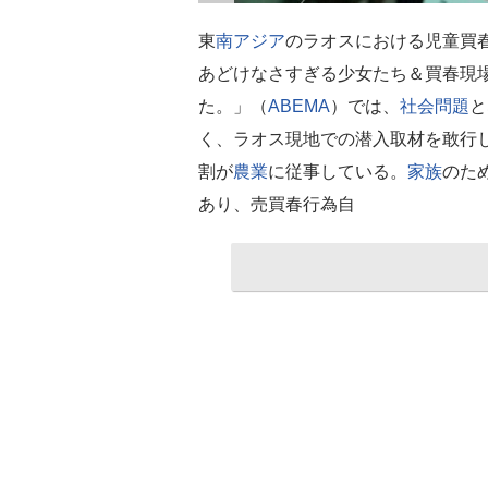
東
南アジア
のラオスにおける児童買
あどけなさすぎる少女たち＆買春現
た。」（
ABEMA
）では、
社会問題
と
く、ラオス現地での潜入取材を敢行
割が
農業
に従事している。
家族
のた
あり、売買春行為自