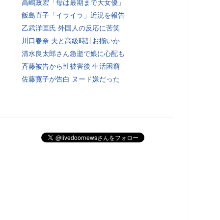
高嶋政宏「母は最期まで大女優」
飯島直子「イライラ」近況を報告
乙武洋匡氏 外国人の反応に苦笑
川口春奈 夫と高級時計お揃いか
清水良太郎さん急逝で娘に心配も
斉藤被告から性被害後 生活困窮
佐藤寛子が告白 ヌード嫌だった