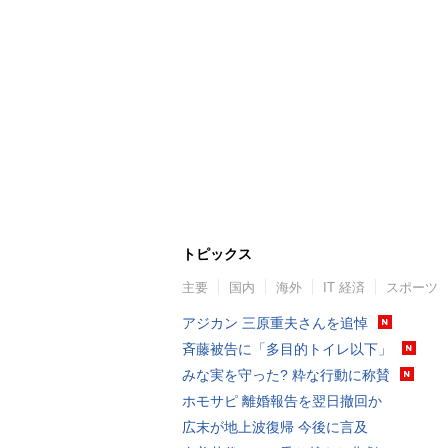
トピックス
主要
国内
海外
IT 経済
スポーツ
アジカン 三原重夫さんを追悼
斉藤被告に「多目的トイレ以下」
みな実を守った? 粋な行動に称賛
ホモサピ 離婚報告を翌日撤回か
広末が地上波復帰 今後に言及