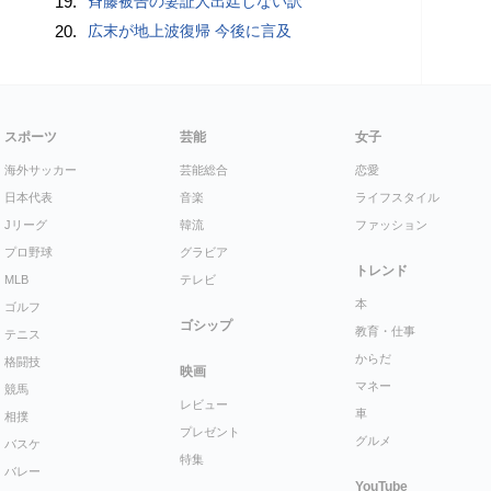
19.
斉藤被告の妻証人出廷しない訳
20.
広末が地上波復帰 今後に言及
スポーツ
芸能
女子
海外サッカー
芸能総合
恋愛
日本代表
音楽
ライフスタイル
Jリーグ
韓流
ファッション
プロ野球
グラビア
トレンド
MLB
テレビ
本
ゴルフ
ゴシップ
教育・仕事
テニス
からだ
格闘技
映画
マネー
競馬
レビュー
車
相撲
プレゼント
グルメ
バスケ
特集
バレー
YouTube