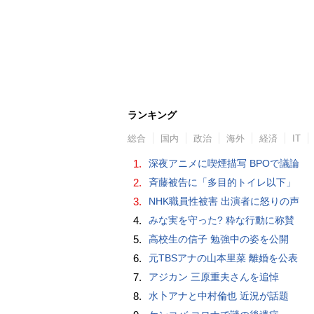
ランキング
総合
国内
政治
海外
経済
IT
1.
深夜アニメに喫煙描写 BPOで議論
2.
斉藤被告に「多目的トイレ以下」
3.
NHK職員性被害 出演者に怒りの声
4.
みな実を守った? 粋な行動に称賛
5.
高校生の信子 勉強中の姿を公開
6.
元TBSアナの山本里菜 離婚を公表
7.
アジカン 三原重夫さんを追悼
8.
水卜アナと中村倫也 近況が話題