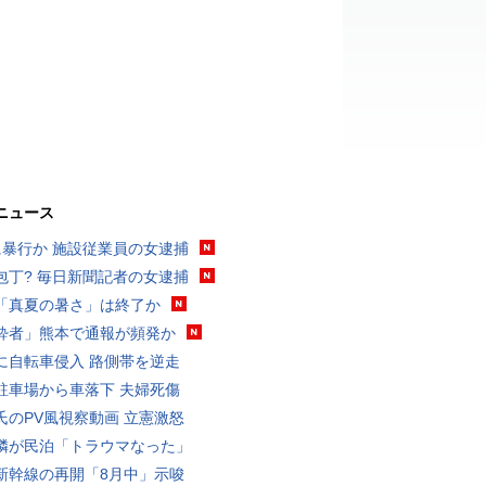
ニュース
に暴行か 施設従業員の女逮捕
包丁? 毎日新聞記者の女逮捕
「真夏の暑さ」は終了か
酔者」熊本で通報が頻発か
に自転車侵入 路側帯を逆走
駐車場から車落下 夫婦死傷
氏のPV風視察動画 立憲激怒
隣が民泊「トラウマなった」
新幹線の再開「8月中」示唆