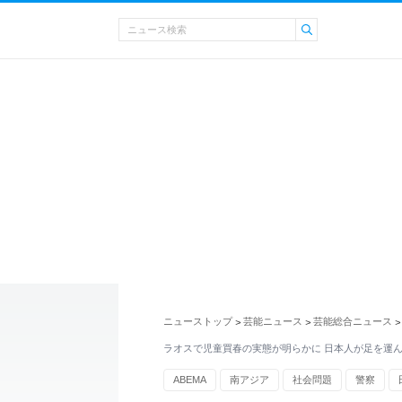
ニューストップ
芸能ニュース
芸能総合ニュース
>
>
>
ラオスで児童買春の実態が明らかに 日本人が足を運
ABEMA
南アジア
社会問題
警察
中国
農業