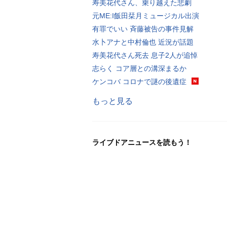
寿美花代さん、乗り越えた悲劇
元ME:I飯田栞月ミュージカル出演
有罪でいい 斉藤被告の事件見解
水卜アナと中村倫也 近況が話題
寿美花代さん死去 息子2人が追悼
志らく コア層との溝深まるか
ケンコバ コロナで謎の後遺症
もっと見る
ライブドアニュースを読もう！