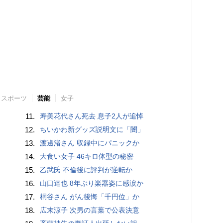
スポーツ
芸能
女子
11.
寿美花代さん死去 息子2人が追悼
12.
ちいかわ新グッズ説明文に「闇」
13.
渡邊渚さん 収録中にパニックか
14.
大食い女子 46キロ体型の秘密
15.
乙武氏 不倫後に評判が逆転か
16.
山口達也 8年ぶり楽器姿に感涙か
17.
桐谷さん がん後悔「千円位」か
18.
広末涼子 次男の言葉で公表決意