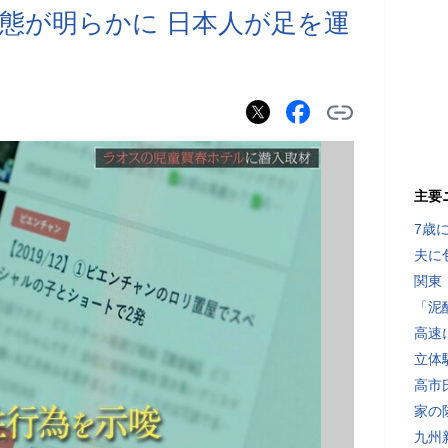
態が明らかに 日本人が足を運
主要
7歳
夫に
関東
「泥
高速
立体
高市
家の
九州