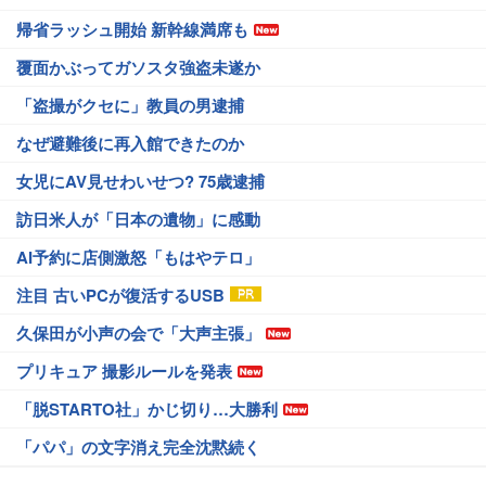
帰省ラッシュ開始 新幹線満席も
覆面かぶってガソスタ強盗未遂か
「盗撮がクセに」教員の男逮捕
なぜ避難後に再入館できたのか
女児にAV見せわいせつ? 75歳逮捕
訪日米人が「日本の遺物」に感動
AI予約に店側激怒「もはやテロ」
注目 古いPCが復活するUSB
久保田が小声の会で「大声主張」
プリキュア 撮影ルールを発表
「脱STARTO社」かじ切り…大勝利
「パパ」の文字消え完全沈黙続く