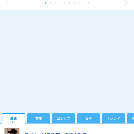
健康
芸能
ゴシップ
女子
トレンド
Y