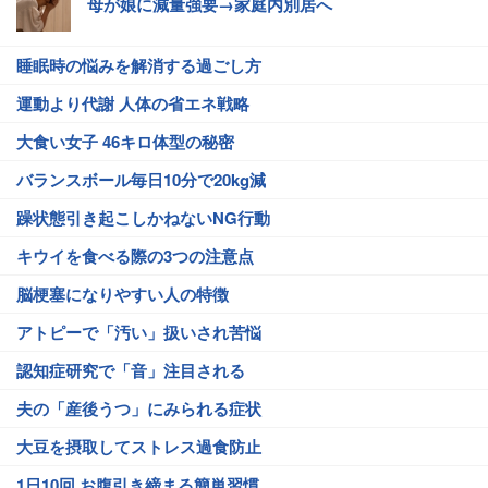
母が娘に減量強要→家庭内別居へ
睡眠時の悩みを解消する過ごし方
運動より代謝 人体の省エネ戦略
大食い女子 46キロ体型の秘密
バランスボール毎日10分で20kg減
躁状態引き起こしかねないNG行動
キウイを食べる際の3つの注意点
脳梗塞になりやすい人の特徴
アトピーで「汚い」扱いされ苦悩
認知症研究で「音」注目される
夫の「産後うつ」にみられる症状
大豆を摂取してストレス過食防止
1日10回 お腹引き締まる簡単習慣