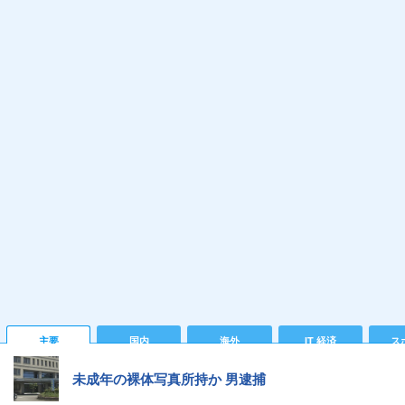
主要
国内
海外
IT 経済
ス
未成年の裸体写真所持か 男逮捕