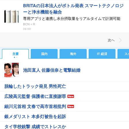
BRITAの日本法人がボトル発表 スマートテクノロジ
ーと浄水機能を融合
専用アプリと連携し水分摂取量をリアルタイムで計測可能
BCN＋R
06:00
次ヘ
主要
国内
海外
IT 経済
ス
池田直人 佐藤佳奈と電撃結婚
脱輪したトラック発見 男性死亡
広陵高元監督 保護者に直接謝罪
細川元首相 文春で高市首相批判
銀メダリスト 本多灯被告を起訴
タイ学校銃撃 成績でストレスか