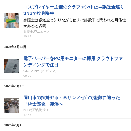
コスプレイヤー主催のクラファン中止→誤送金巡り
SNSで批判集中
弁護士は誤送金と知りながら使えば詐欺罪に問われる可能性
があると説明
弁護士JPニュース
10:19
2026年6月22日
電子ペーパーをPC用モニターに採用 クラウドファ
ンディングで注目
GIGAZINE（ギガジン）
06:00
2026年6月7日
岡山市の姉妹都市・米サンノゼ市で盗難に遭った
「桃太郎像」復活へ
KSB瀬戸内海放送
17:56
2026年6月4日