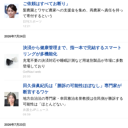
ご依頼はすべてお断り」
梨農園とワサビ農家への支援金を集め、両農家へ責任を持っ
て寄付するという
日刊スポーツ
12:21
2026年7月24日
決済から健康管理まで、指一本で完結するスマート
リングが多機能化
充電不要の決済対応や睡眠計測など用途別製品が市場に多数
登場しており
GetNavi web
20:00
田久保眞紀氏は「勝訴の可能性ほぼなし」専門家が
断言するワケ
地方自治法の専門家・幸田雅治名誉教授は住民側が勝訴する
可能性は「ほとんどない」
弁護士JPニュース
09:59
2026年7月23日