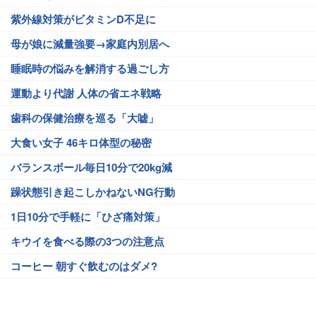
紫外線対策がビタミンD不足に
母が娘に減量強要→家庭内別居へ
睡眠時の悩みを解消する過ごし方
運動より代謝 人体の省エネ戦略
歯科の保健治療を巡る「大嘘」
大食い女子 46キロ体型の秘密
バランスボール毎日10分で20kg減
躁状態引き起こしかねないNG行動
1日10分で手軽に「ひざ痛対策」
キウイを食べる際の3つの注意点
コーヒー 朝すぐ飲むのはダメ?