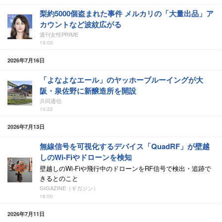
梨約5000個盗まれた事件 メルカリの「大量出品」ア
カウントなど波紋広がる
週刊女性PRIME
19:00
2026年7月16日
「よなよなエール」のヤッホーブルーイングが大
阪・泉佐野に新醸造所を開設
共同通信
10:22
2026年7月13日
無線信号を可視化するデバイス「QuadRF」が壁越
しのWi-Fiやドローンを検知
壁越しのWi-Fiや飛行中のドローンをRF信号で検出・追跡で
きるとのこと
GIGAZINE（ギガジン）
16:00
2026年7月11日