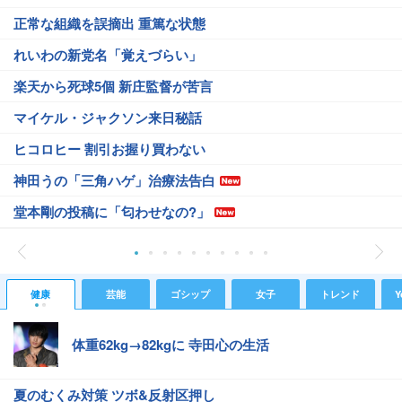
正常な組織を誤摘出 重篤な状態
れいわの新党名「覚えづらい」
楽天から死球5個 新庄監督が苦言
マイケル・ジャクソン来日秘話
ヒコロヒー 割引お握り買わない
神田うの「三角ハゲ」治療法告白
堂本剛の投稿に「匂わせなの?」
健康
芸能
ゴシップ
女子
トレンド
Y
体重62kg→82kgに 寺田心の生活
夏のむくみ対策 ツボ&反射区押し