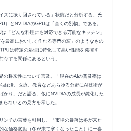
イズに振り回されている」状態だと分析する。氏
PU）とNVIDIAのGPUは「全くの別物」である。
GPUは「どんな料理にも対応できる万能なキッチン」
「ピザを最高においしく作れる専門の窯」のようなもの
、TPUは特定の処理に特化して高い性能を発揮す
共存する関係にあるという。
界の将来性について言及。「現在のAIの普及率は
ら経済、医療、教育などあらゆる分野にAI技術が
かり」だと語る。仮にNVIDIAの成長が鈍化した
止まらないとの見方を示した。
リンチの言葉を引用し、「市場の暴落は冬が来た
的な価格変動（冬が来て寒くなったこと）に一喜