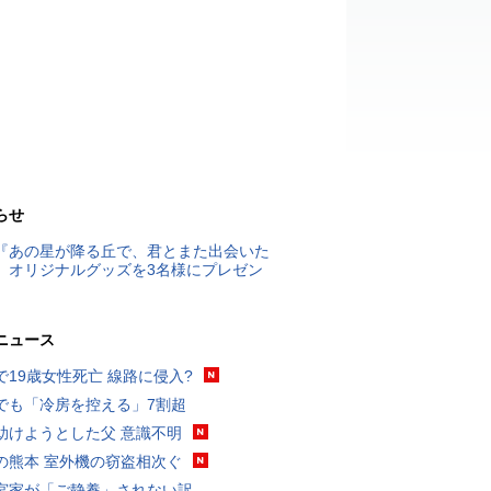
らせ
『あの星が降る丘で、君とまた出会いた
』オリジナルグッズを3名様にプレゼン
ニュース
で19歳女性死亡 線路に侵入?
でも「冷房を控える」7割超
助けようとした父 意識不明
の熊本 室外機の窃盗相次ぐ
宮家が「ご静養」されない訳