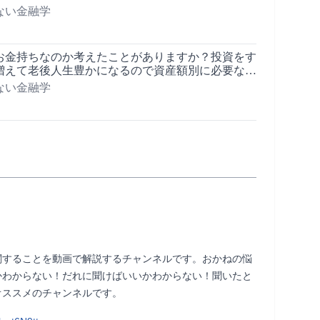
ない金融学
お金持ちなのか考えたことがありますか？投資をす
増えて老後人生豊かになるので資産額別に必要な考
いて紹介します！
ない金融学
関することを動画で解説するチャンネルです。おかねの悩
かわからない！だれに聞けばいいかわからない！聞いたと
ンネルです。                