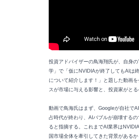
投資アドバイザーの鳥海翔氏が、自身のY
学」で「仮にNVIDIAが終了してもAIは終わ
について紹介します！」と題した動画を公
スが市場に与える影響と、投資家がとる
動画で鳥海氏はまず、Googleが自社でA
占時代が終わり、AIバブルが崩壊する
ると指摘する。これまでAI業界はNVID
国市場全体を牽引してきた背景があるか