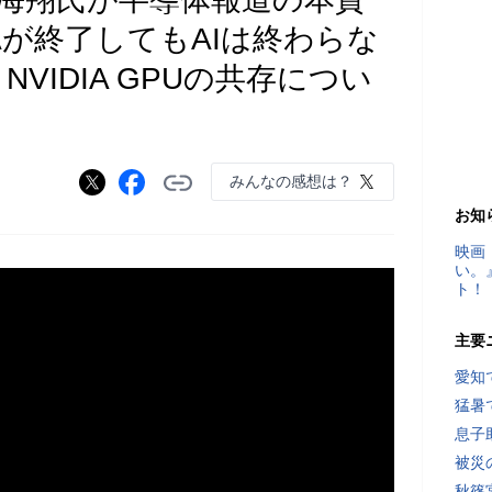
IAが終了してもAIは終わらな
とNVIDIA GPUの共存につい
みんなの感想は？
お知
映画
い。
ト！
主要
愛知
猛暑
息子
被災
秋篠