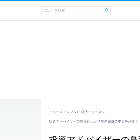
ニューストップ
IT 経済ニュース
>
>
投資アドバイザーの鳥海翔氏が半導体報道の本質を語る！
投資アドバイザーの鳥