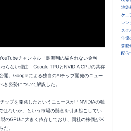
池袋
ケニ
レン
スク
俳優
森脇
配信
ouTubeチャンネル「鳥海翔の騙されない金融
らない理由！Google TPUとNVIDIA GPUの共存
開。Googleによる独自のAIチップ開発のニュー
べき姿勢について解説した。
Iチップを開発したというニュースが「NVIDIAの独
のではないか」という市場の懸念を引き起こしてい
IA製のGPUに大きく依存しており、同社の株価が米
らだ。