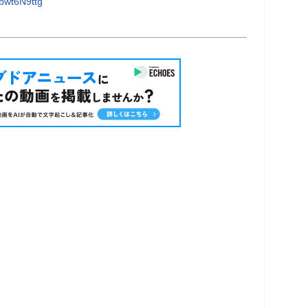
bwt6N9ttg