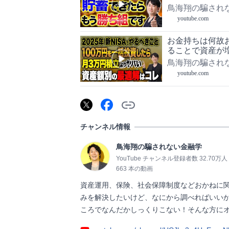
鳥海翔の騙され
youtube.com
お金持ちは何故
ることで資産が
え方や習慣につ
鳥海翔の騙され
youtube.com
チャンネル情報
鳥海翔の騙されない金融学
YouTube チャンネル登録者数 32.70万人
663 本の動画
資産運用、保険、社会保障制度などおかねに
みを解決したいけど、なにから調べればいい
ころでなんだかしっくりこない！そんな方にオススメのチャ