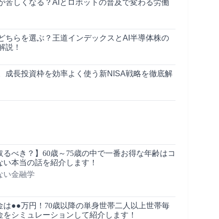
が苦しくなる？AIとロボットの普及で変わる労働
どちらを選ぶ？王道インデックスとAI半導体株の
解説！
。成長投資枠を効率よく使う新NISA戦略を徹底解
るべき？】60歳～75歳の中で一番お得な年齢はコ
ない本当の話を紹介します！
ない金融学
は●●万円！70歳以降の単身世帯二人以上世帯毎
金をシミュレーションして紹介します！