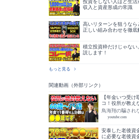
投資をしない人ほど生活
収入と資産形成の常識
高いリターンを狙うなら
正しい組み合わせを徹底
積立投資枠だけじゃない
説します！
もっと見る
関連動画（外部リンク）
【年金いつ受け取
コ！役所が教え
鳥海翔の騙され
youtube.com
安泰した老後資金
に必要な老後資