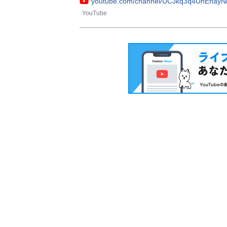
youtube.com/channel/UCJkq3q4UnEnayN
YouTube