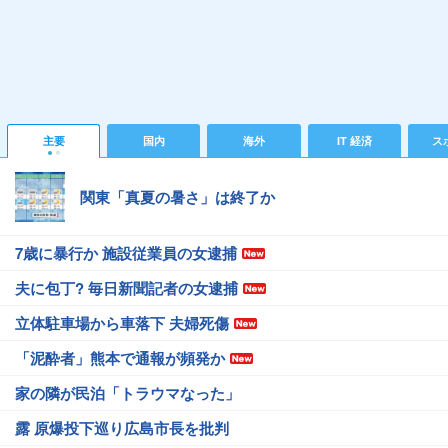
主要
国内
海外
IT 経済
ス
関東「真夏の暑さ」は終了か
7歳に暴行か 施設従業員の女逮捕
夫に包丁? 毎日新聞記者の女逮捕
立体駐車場から車落下 夫婦死傷
「泥酔者」熊本で通報が頻発か
家の隣が民泊「トラウマなった」
露 原爆投下巡り広島市長を批判