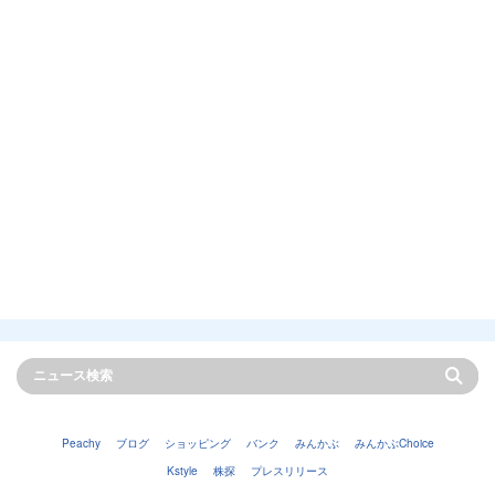
Peachy
ブログ
ショッピング
バンク
みんかぶ
みんかぶChoice
Kstyle
株探
プレスリリース