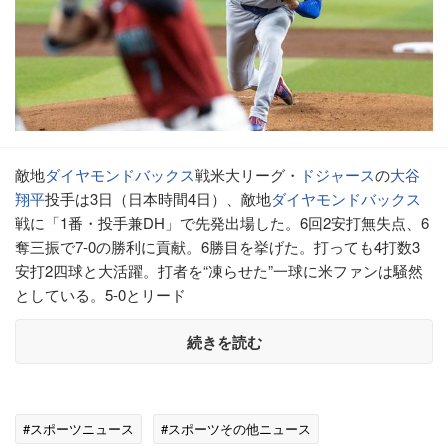
敵地
ダイヤモンドバックス
戦米大リーグ・
ドジャース
の
大谷
翔平
投手は3日（日本時間4日）、敵地
ダイヤモンドバックス
戦に「1番・投手兼DH」で先発出場した。6回2安打無失点、6
奪三振で7-0の勝利に貢献。6勝目を挙げた。打っても4打数3
安打2四球と大活躍。打者を“凍らせた”一球に米ファンは騒然
としている。5-0とリード
続きを読む
#スポーツニュース
#スポーツその他ニュース