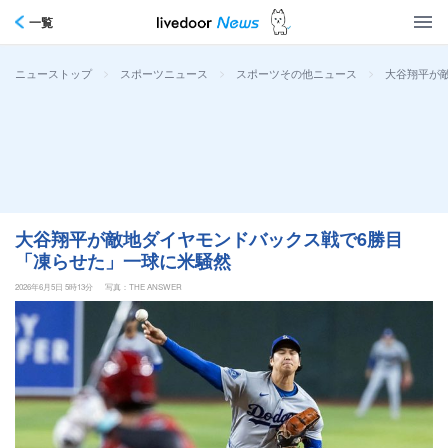
一覧
>
>
>
大谷翔平が
ニューストップ
スポーツニュース
スポーツその他ニュース
大谷翔平が敵地ダイヤモンドバックス戦で6勝目
「凍らせた」一球に米騒然
2026年6月5日 5時13分
写真：THE ANSWER