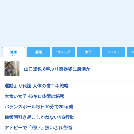
健康
芸能
ゴシップ
女子
トレンド
Y
山口達也 8年ぶり楽器姿に感涙か
運動より代謝 人体の省エネ戦略
大食い女子 46キロ体型の秘密
バランスボール毎日10分で20kg減
躁状態引き起こしかねないNG行動
アトピーで「汚い」扱いされ苦悩