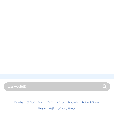
Peachy
ブログ
ショッピング
バンク
みんかぶ
みんかぶChoice
Kstyle
株探
プレスリリース