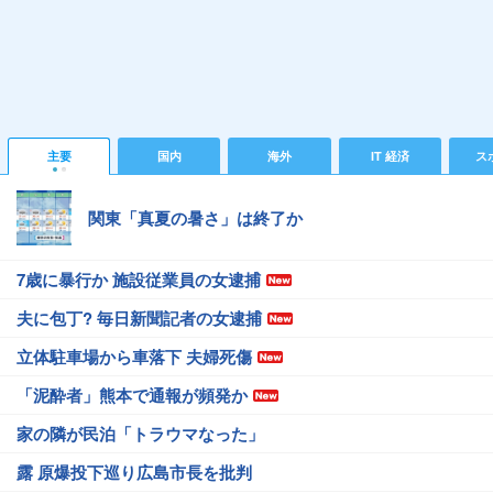
主要
国内
海外
IT 経済
ス
関東「真夏の暑さ」は終了か
7歳に暴行か 施設従業員の女逮捕
夫に包丁? 毎日新聞記者の女逮捕
立体駐車場から車落下 夫婦死傷
「泥酔者」熊本で通報が頻発か
家の隣が民泊「トラウマなった」
露 原爆投下巡り広島市長を批判