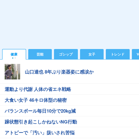
健康
芸能
ゴシップ
女子
トレンド
Y
山口達也 8年ぶり楽器姿に感涙か
運動より代謝 人体の省エネ戦略
大食い女子 46キロ体型の秘密
バランスボール毎日10分で20kg減
躁状態引き起こしかねないNG行動
アトピーで「汚い」扱いされ苦悩