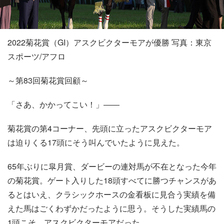
2022菊花賞（GI）アスクビクターモアが優勝 写真：東京
スポーツ/アフロ
～第83回菊花賞回顧～
「さあ、かかってこい！」――
菊花賞の第4コーナー、先頭に立ったアスクビクターモア
は迫りくる17頭にそう叫んでいたように見えた。
65年ぶりに皐月賞、ダービーの連対馬が不在となった今年
の菊花賞。ゲート入りした18頭すべてに勝つチャンスがあ
るとはいえ、クラシックホースの金看板に見合う実績を備
えた馬はごくわずかだったように思う。そうした実績馬の
1頭こそ、アスクビクターモアだった。