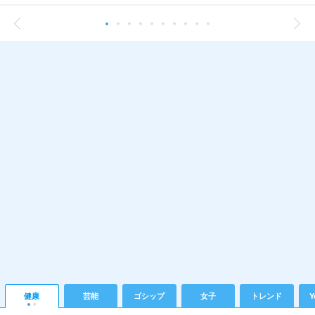
健康
芸能
ゴシップ
女子
トレンド
Y