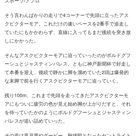
スポーツ/アフロ
そう言わんばかりの走りで4コーナーで先頭に立ったアス
クビクターモア。これだけの速いペースを2番手で追走し
ていたにもかかわらず、直線に入ってもまだ後続を突き放
しにかかった。
そんなアスクビクターモアに迫っていったのがボルドグフ
ーシュとジャスティンパレス。ともに神戸新聞杯で好走し
て本番を迎え、後続で静かに脚を溜めていた2頭は爆発的
な末脚で前を行くアスクビクターモアに迫っていく。
残り100m、これまで先頭を走ってきたアスクビクターモ
アにもついに疲労の色が見え始め脚が上がりだすと、それ
を待っていたかのようにボルドグフーシュとジャスティン
パレスが追い詰めていった。
その姿は皐月賞やダービー、秋緒戦となったセントライト