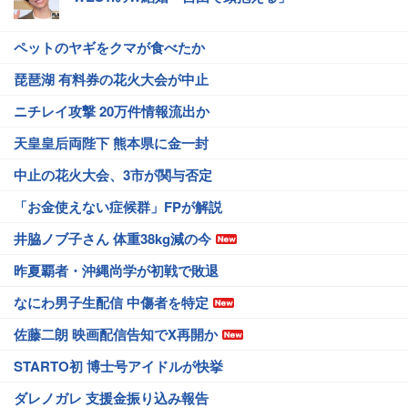
ペットのヤギをクマが食べたか
琵琶湖 有料券の花火大会が中止
ニチレイ攻撃 20万件情報流出か
天皇皇后両陛下 熊本県に金一封
中止の花火大会、3市が関与否定
「お金使えない症候群」FPが解説
井脇ノブ子さん 体重38kg減の今
昨夏覇者・沖縄尚学が初戦で敗退
なにわ男子生配信 中傷者を特定
佐藤二朗 映画配信告知でX再開か
STARTO初 博士号アイドルが快挙
ダレノガレ 支援金振り込み報告