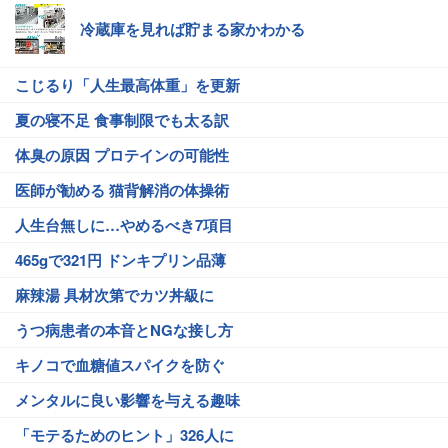
冷蔵庫を見れば貯まる家かわかる
こじるり「人生最高体重」を更新
夏の寝不足 食事制限でも太る訳
体臭の原因 プロテインの可能性
医師が勧める 猫背解消の体操術
人生台無しに…やめるべき7項目
465gで321円 ドンキプリン品薄
麻辣湯 具材次第でカツ丼級に
うつ病患者の本音とNGな接し方
キノコで血糖値スパイクを防ぐ
メンタルに良い影響を与える趣味
「モテるためのヒント」326人に