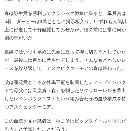
春は弥生賞を勝利してクラシック戦線に乗ると、皐月賞は
5着、ダービーは3着とともに掲示板入り。いずれも人気以
上に好走して十分健闘してみせたが、彼の前には常に何か
別の馬がいた。
直線ではいつも早めに先頭に立って押し切ろうとしていた
が、最後には何かに差されてしまう。そんなもどかしいレ
ースを繰り返して、アスクビクターモアの春は終わった。
父は菊花賞どころか牡馬三冠を制覇したディープインパク
トで母父には天皇賞（春）を制したサクラローレルを輩出
したレインボウクエストという組み合わせの血統構成を持
つアスクビクターモア。
この血統を見た識者は「秋こそはビッグタイトルを掴むだ
ろう」と予知したことだろう。