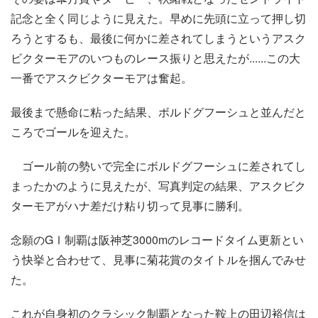
記念と全く同じように見えた。早めに先頭に立って押し切
ろうとするも、最後に何かに差されてしまうというアスク
ビクターモアのいつものレース振りと思えたが......この大
一番でアスクビクターモアは奮起。
最後まで懸命に粘った結果、ボルドグフーシュと並んだと
ころでゴールを迎えた。
ゴール前の勢いで完全にボルドグフーシュに差されてし
まったかのように見えたが、写真判定の結果、アスクビク
ターモアがハナ差だけ粘り切って見事に勝利。
念願のGⅠ制覇は阪神芝3000mのレコードタイム更新とい
う快挙と合わせて、見事に菊花賞のタイトルを掴んでみせ
た。
これが自身初のクラシック制覇となった鞍上の田辺裕信は