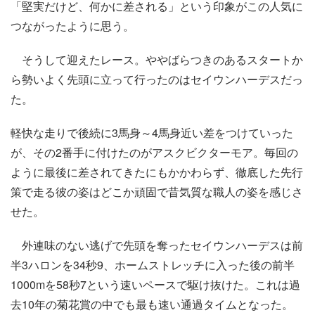
「堅実だけど、何かに差される」という印象がこの人気に
つながったように思う。
そうして迎えたレース。ややばらつきのあるスタートか
ら勢いよく先頭に立って行ったのはセイウンハーデスだっ
た。
軽快な走りで後続に3馬身～4馬身近い差をつけていった
が、その2番手に付けたのがアスクビクターモア。毎回の
ように最後に差されてきたにもかかわらず、徹底した先行
策で走る彼の姿はどこか頑固で昔気質な職人の姿を感じさ
せた。
外連味のない逃げで先頭を奪ったセイウンハーデスは前
半3ハロンを34秒9、ホームストレッチに入った後の前半
1000mを58秒7という速いペースで駆け抜けた。これは過
去10年の菊花賞の中でも最も速い通過タイムとなった。