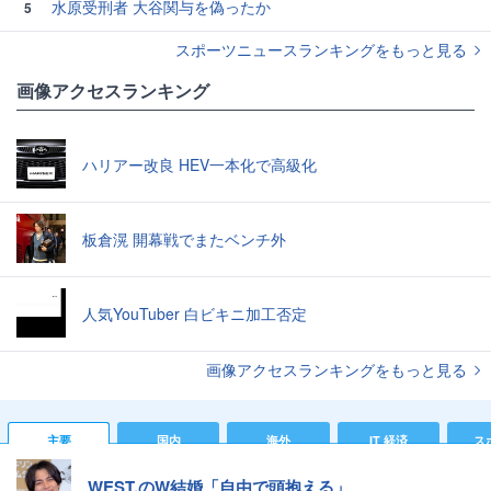
水原受刑者 大谷関与を偽ったか
5
スポーツニュースランキングをもっと見る
画像アクセスランキング
ハリアー改良 HEV一本化で高級化
板倉滉 開幕戦でまたベンチ外
人気YouTuber 白ビキニ加工否定
画像アクセスランキングをもっと見る
主要
国内
海外
IT 経済
ス
WEST.のW結婚「自由で頭抱える」