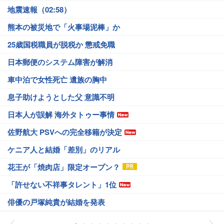
地震速報（02:58）
熊本の被災地で「火事場泥棒」か
25歳国税職員が脱税か 懲戒免職
日本郵便のシステム障害が解消
車中泊で女性死亡 遺族の胸中
息子助けようとした父 意識不明
日本人が誤解 海外タトゥー事情
佐野航大 PSVへの完全移籍が決定
ケニア人と結婚「差別」のリアル
花王が「焼肉店」限定オープン？
「許せない不祥事タレント」1位
俳優の戸塚純貴が結婚を発表