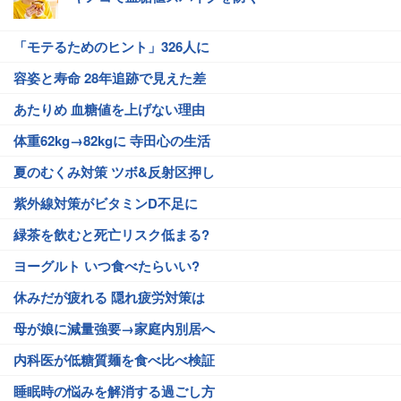
「モテるためのヒント」326人に
容姿と寿命 28年追跡で見えた差
あたりめ 血糖値を上げない理由
体重62kg→82kgに 寺田心の生活
夏のむくみ対策 ツボ&反射区押し
紫外線対策がビタミンD不足に
緑茶を飲むと死亡リスク低まる?
ヨーグルト いつ食べたらいい?
休みだが疲れる 隠れ疲労対策は
母が娘に減量強要→家庭内別居へ
内科医が低糖質麺を食べ比べ検証
睡眠時の悩みを解消する過ごし方