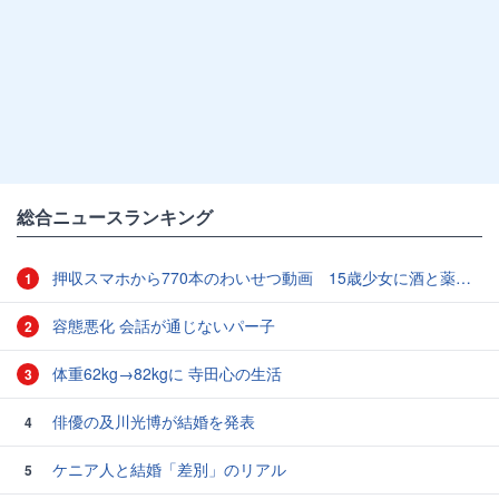
総合ニュースランキング
押収スマホから770本のわいせつ動画 15歳少女に酒と薬飲ませ性的暴行か 54歳男を再逮捕 「薬もありますよ」とSNSで誘い出し
1
容態悪化 会話が通じないパー子
2
体重62kg→82kgに 寺田心の生活
3
俳優の及川光博が結婚を発表
4
ケニア人と結婚「差別」のリアル
5