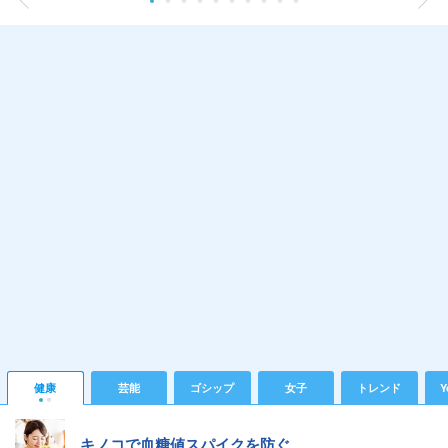
健康
芸能
ゴシップ
女子
トレンド
Y
キノコで血糖値スパイクを防ぐ