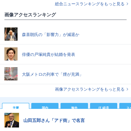
総合ニュースランキングをもっと見る
画像アクセスランキング
森喜朗氏の「影響力」が減退か
俳優の戸塚純貴が結婚を発表
大阪メトロの列車で「煙が充満」
画像アクセスランキングをもっと見る
主要
国内
海外
IT 経済
ス
山田五郎さん「アド街」で名言