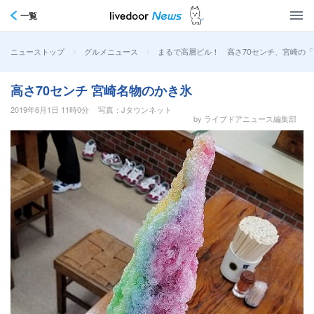
一覧
>
>
まるで高層ビル！ 高さ70センチ、宮崎の
ニューストップ
グルメニュース
高さ70センチ 宮崎名物のかき氷
2019年6月1日 11時0分
写真：Jタウンネット
by ライブドアニュース編集部