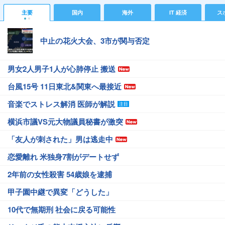
主要
国内
海外
IT 経済
ス
中止の花火大会、3市が関与否定
男女2人男子1人が心肺停止 搬送
台風15号 11日東北&関東へ最接近
音楽でストレス解消 医師が解説
横浜市議VS元大物議員秘書が激突
「友人が刺された」男は逃走中
恋愛離れ 米独身7割がデートせず
2年前の女性殺害 54歳娘を逮捕
甲子園中継で異変「どうした」
10代で無期刑 社会に戻る可能性