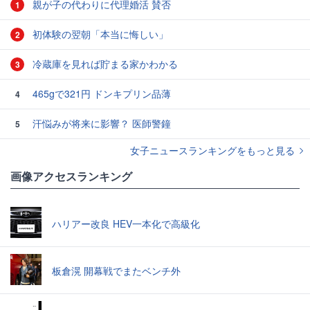
親が子の代わりに代理婚活 賛否
1
初体験の翌朝「本当に悔しい」
2
冷蔵庫を見れば貯まる家かわかる
3
465gで321円 ドンキプリン品薄
4
汗悩みが将来に影響？ 医師警鐘
5
女子ニュースランキングをもっと見る
画像アクセスランキング
ハリアー改良 HEV一本化で高級化
板倉滉 開幕戦でまたベンチ外