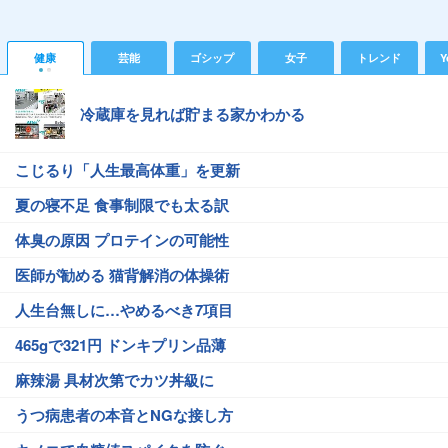
健康
芸能
ゴシップ
女子
トレンド
Y
冷蔵庫を見れば貯まる家かわかる
こじるり「人生最高体重」を更新
夏の寝不足 食事制限でも太る訳
体臭の原因 プロテインの可能性
医師が勧める 猫背解消の体操術
人生台無しに…やめるべき7項目
465gで321円 ドンキプリン品薄
麻辣湯 具材次第でカツ丼級に
うつ病患者の本音とNGな接し方