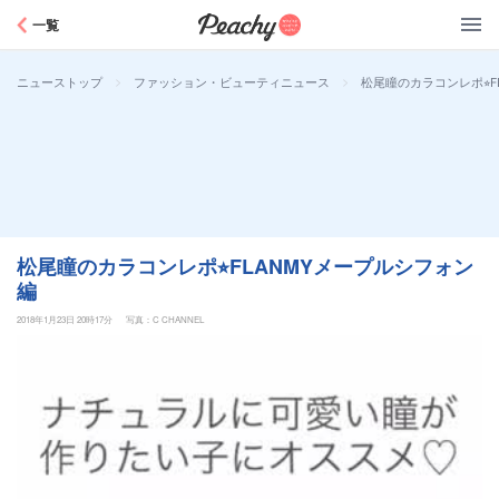
Peachy
一覧
>
>
松尾瞳のカラコンレポ⭐︎
ニューストップ
ファッション・ビューティニュース
松尾瞳のカラコンレポ⭐︎FLANMYメープルシフォン
編
2018年1月23日 20時17分
写真：C CHANNEL