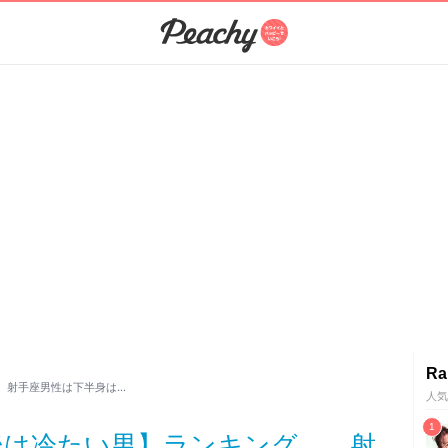
Ra
 射手座男性は下半身は…
人気
の後は冷たい男】ランキング 射