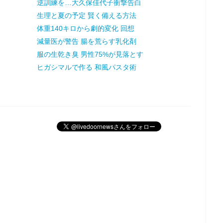
逆訓練を…大久保佳代子衝撃告白
生理と夏の予定 賢く備える方法
体重140キロから劇的変化 回想
減量医が警告 腸を荒らす乳化剤
服の生乾き臭 男性75%が見落とす
ヒガシマルで作る 和風パスタ術