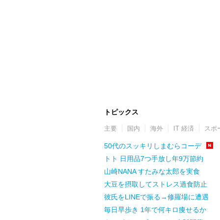
トピックス
主要
国内
海外
IT 経済
スポ
50代のスッキリしまむらコーデ
トト 日用品7つ手放し年9万節約
山崎NANA すたみな太郎を実食
大豆を摂取してストレス過食防止
彼氏をLINEで振る→修羅場に遭遇
毎日早歩き 1年で何キロ痩せるか