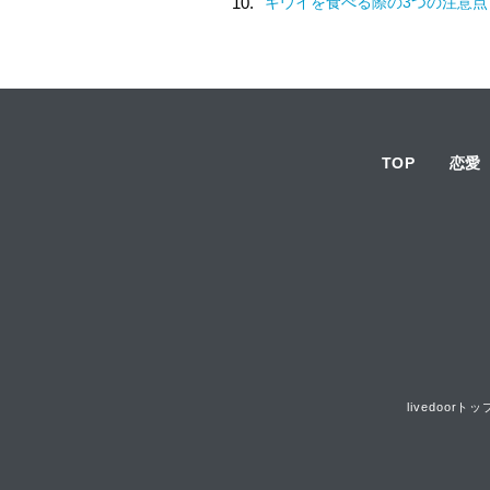
10.
キウイを食べる際の3つの注意点
TOP
恋愛
livedoorトッ