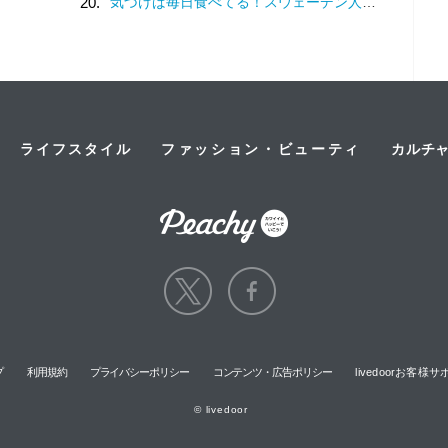
20.
気づけば毎日食べてる！スウェーデン人漫画家がリピートし続ける日本の定番食
ライフスタイル
ファッション・ビューティ
カルチ
プ
利用規約
プライバシーポリシー
コンテンツ・広告ポリシー
livedoorお客
© livedoor