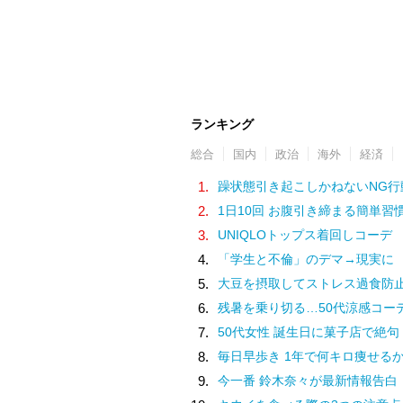
ランキング
総合
国内
政治
海外
経済
1.
躁状態引き起こしかねないNG行
2.
1日10回 お腹引き締まる簡単習
3.
UNIQLOトップス着回しコーデ
4.
「学生と不倫」のデマ→現実に
5.
大豆を摂取してストレス過食防
6.
残暑を乗り切る…50代涼感コー
7.
50代女性 誕生日に菓子店で絶句
8.
毎日早歩き 1年で何キロ痩せる
9.
今一番 鈴木奈々が最新情報告白