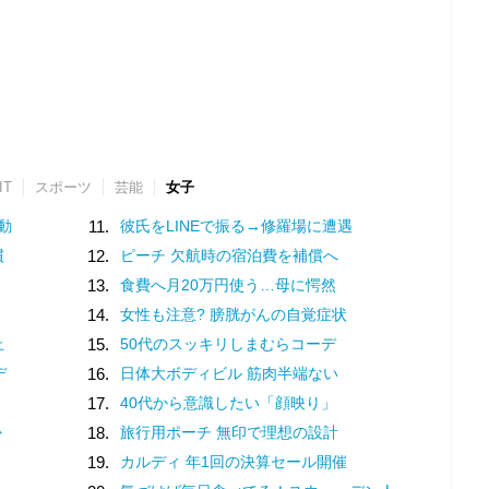
IT
スポーツ
芸能
女子
動
11.
彼氏をLINEで振る→修羅場に遭遇
慣
12.
ピーチ 欠航時の宿泊費を補償へ
13.
食費へ月20万円使う…母に愕然
14.
女性も注意? 膀胱がんの自覚症状
止
15.
50代のスッキリしまむらコーデ
デ
16.
日体大ボディビル 筋肉半端ない
17.
40代から意識したい「顔映り」
か
18.
旅行用ポーチ 無印で理想の設計
19.
カルディ 年1回の決算セール開催