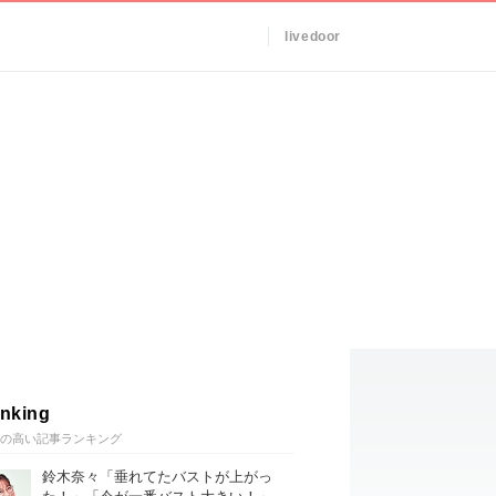
livedoor
nking
の高い記事ランキング
鈴木奈々「垂れてたバストが上がっ