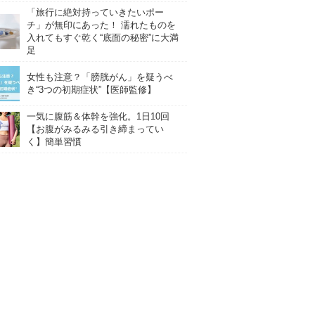
「旅行に絶対持っていきたいポー
チ」が無印にあった！ 濡れたものを
入れてもすぐ乾く“底面の秘密”に大満
足
女性も注意？「膀胱がん」を疑うべ
き“3つの初期症状”【医師監修】
一気に腹筋＆体幹を強化。1日10回
【お腹がみるみる引き締まってい
く】簡単習慣