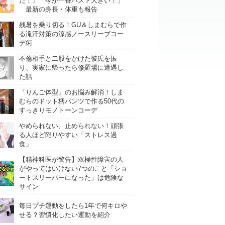
た！」「今が一番バスト大きい！」
最新の身長・体重も報告
残暑を乗り切る！GU＆しまむらで作
る滝汗対策の涼感ノースリーブコー
デ術
不倫相手と二股をかけた彼氏を振
り、実家に帰ったら修羅場に遭遇し
た話
「りんご体型」のお悩み解消！しま
むらのドット柄パンツで作る50代の
すっきりモノトーンコーデ
やめられない、止められない！頑張
る人ほど陥りやすい「ストレス過
食」
【精神科医が警告】双極性障害の人
がやってはいけない7つのこと「ショ
ートスリーパーになった」は危険な
サイン
毎日プチ運動をしたら1年で何キロや
せる？習慣化したい運動を紹介