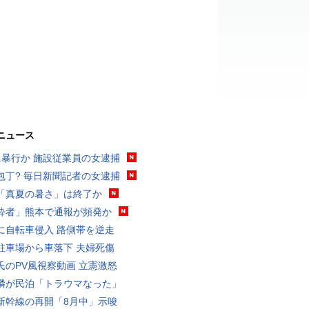
ニュース
に暴行か 施設従業員の女逮捕
包丁? 毎日新聞記者の女逮捕
「真夏の暑さ」は終了か
酔者」熊本で通報が頻発か
に自転車侵入 路側帯を逆走
駐車場から車落下 夫婦死傷
氏のPV風視察動画 立憲激怒
隣が民泊「トラウマなった」
新幹線の再開「8月中」示唆