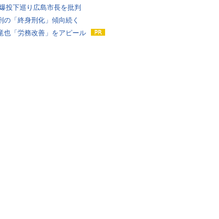
原爆投下巡り広島市長を批判
刑の「終身刑化」傾向続く
竜也「労務改善」をアピール