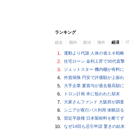
ランキング
総合
国内
政治
海外
経済
IT
1.
運動より代謝 人体の省エネ戦略
2.
住宅ローン 金利上昇で30代直撃
3.
ジェットスター 機内棚が有料に
4.
外貨保険 円安で評価額が上振れ
5.
大手企業 夏賞与が過去最高額に
6.
トロン計画 米に狙われた顛末
7.
大家さんファンド 大阪府が調査
8.
シニアが夜行バス利用 体験語る
9.
習近平政権 日本製材料を断てず
10.
なぜ14回も忌引申請 驚きの結末