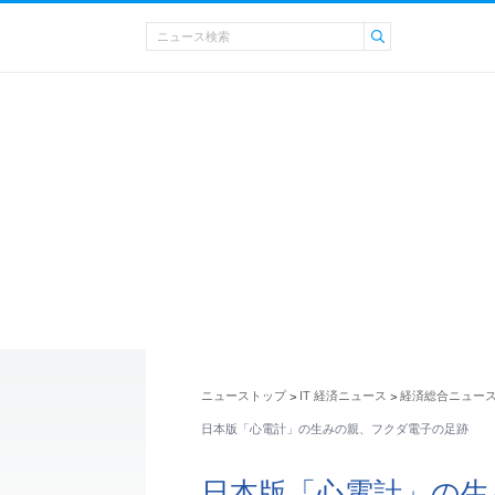
ニューストップ
IT 経済ニュース
経済総合ニュー
>
>
日本版「心電計」の生みの親、フクダ電子の足跡
日本版「心電計」の生