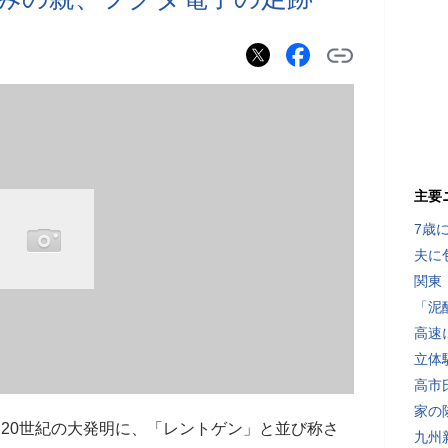
主要
7歳
夫に
関東
「泥
高速
立体
高市
家の
る20世紀の大発明に、「レントゲン」と並び称さ
九州