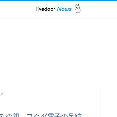
ス
>
みの親、フクダ電子の足跡