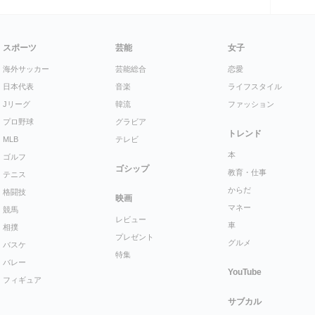
スポーツ
芸能
女子
海外サッカー
芸能総合
恋愛
日本代表
音楽
ライフスタイル
Jリーグ
韓流
ファッション
プロ野球
グラビア
トレンド
MLB
テレビ
本
ゴルフ
ゴシップ
教育・仕事
テニス
からだ
格闘技
映画
マネー
競馬
レビュー
車
相撲
プレゼント
グルメ
バスケ
特集
バレー
YouTube
フィギュア
サブカル