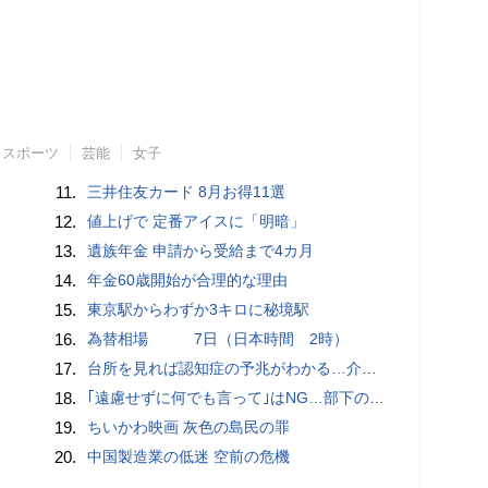
スポーツ
芸能
女子
11.
三井住友カード 8月お得11選
12.
値上げで 定番アイスに「明暗」
13.
遺族年金 申請から受給まで4カ月
14.
年金60歳開始が合理的な理由
15.
東京駅からわずか3キロに秘境駅
16.
為替相場 7日（日本時間 2時）
17.
台所を見れば認知症の予兆がわかる…介護のプロが断言｢物忘れ｣よりも早く気づける"食卓の異変"
18.
｢遠慮せずに何でも言って｣はNG…部下の本音を引き出す｢できる上司｣が使っている"言い換えフレーズ"
19.
ちいかわ映画 灰色の島民の罪
20.
中国製造業の低迷 空前の危機