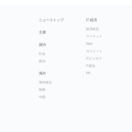
ニューストップ
IT 経済
経済総合
主要
マーケット
Web
国内
ガジェット
社会
ITビジネス
政治
IT総合
海外
PR
海外総合
韓国
中国