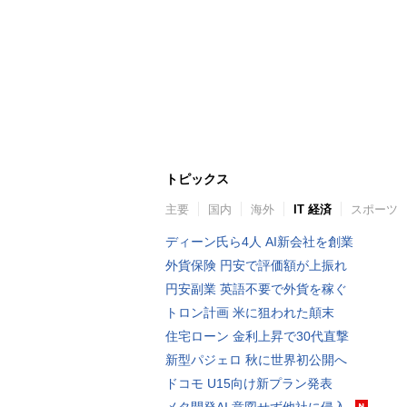
トピックス
主要
国内
海外
IT 経済
スポーツ
ディーン氏ら4人 AI新会社を創業
外貨保険 円安で評価額が上振れ
円安副業 英語不要で外貨を稼ぐ
トロン計画 米に狙われた顛末
住宅ローン 金利上昇で30代直撃
新型パジェロ 秋に世界初公開へ
ドコモ U15向け新プラン発表
メタ開発AI 意図せず他社に侵入