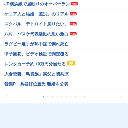
JR横浜線で居眠りのオーバーラン
ケニア人と結婚「差別」のリアル
スクバル「デトロイト戻りたい」
八村、バスケ代表活動の思い激白
ラグビー選手が熱中症で倒れ死亡
甲子園初、ビデオ検証で判定覆る
レンタカー予約 10万円分当たる
大倉忠義「鳥貴族」実父と初共演
音楽P・蔦谷好位置氏 離婚を公表