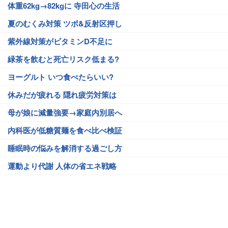
体重62kg→82kgに 寺田心の生活
夏のむくみ対策 ツボ&反射区押し
紫外線対策がビタミンD不足に
緑茶を飲むと死亡リスク低まる?
ヨーグルト いつ食べたらいい?
休みだが疲れる 隠れ疲労対策は
母が娘に減量強要→家庭内別居へ
内科医が低糖質麺を食べ比べ検証
睡眠時の悩みを解消する過ごし方
運動より代謝 人体の省エネ戦略