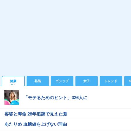
健康
芸能
ゴシップ
女子
トレンド
Y
「モテるためのヒント」326人に
容姿と寿命 28年追跡で見えた差
あたりめ 血糖値を上げない理由