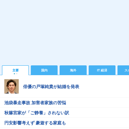
主要
国内
海外
IT 経済
ス
俳優の戸塚純貴が結婚を発表
池袋暴走事故 加害者家族の苦悩
秋篠宮家が「ご静養」されない訳
円安影響考えず 豪遊する家庭も