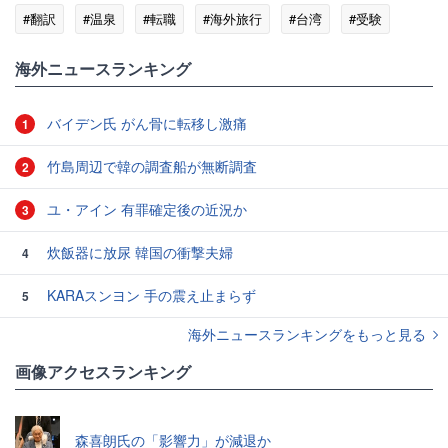
#翻訳
#温泉
#転職
#海外旅行
#台湾
#受験
海外ニュースランキング
バイデン氏 がん骨に転移し激痛
1
竹島周辺で韓の調査船が無断調査
2
ユ・アイン 有罪確定後の近況か
3
炊飯器に放尿 韓国の衝撃夫婦
4
KARAスンヨン 手の震え止まらず
5
海外ニュースランキングをもっと見る
画像アクセスランキング
森喜朗氏の「影響力」が減退か