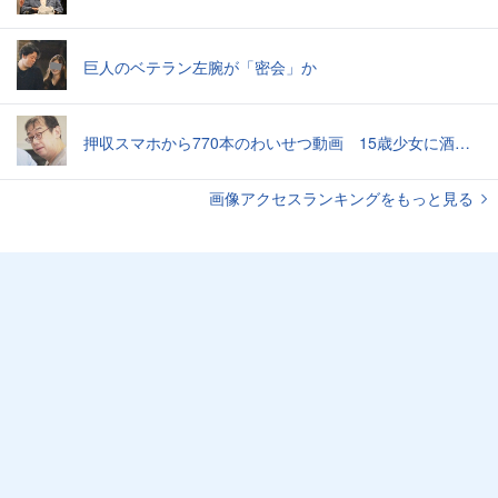
巨人のベテラン左腕が「密会」か
押収スマホから770本のわいせつ動画 15歳少女に酒と薬飲ませ性的暴行か 54歳男を再逮捕 「薬もありますよ」とSNSで誘い出し
画像アクセスランキングをもっと見る