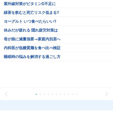
紫外線対策がビタミンD不足に
緑茶を飲むと死亡リスク低まる?
ヨーグルト いつ食べたらいい?
休みだが疲れる 隠れ疲労対策は
母が娘に減量強要→家庭内別居へ
内科医が低糖質麺を食べ比べ検証
睡眠時の悩みを解消する過ごし方