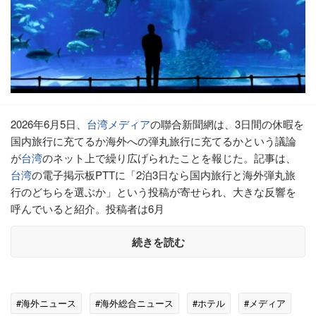
2026年6月5日、
台湾
メディア
の聯合新聞網は、3日間の休暇を
国内旅行に充てるか海外への弾丸旅行に充てるかという議論
が
台湾
のネット上で繰り広げられたことを報じた。記事は、
台湾
の電子掲示板PTTに「2泊3日なら国内旅行と海外弾丸旅
行のどちらを選ぶか」という投稿が寄せられ、大きな反響を
呼んでいると紹介。投稿者は6月
続きを読む
#海外ニュース
#海外総合ニュース
#ホテル
#メディア