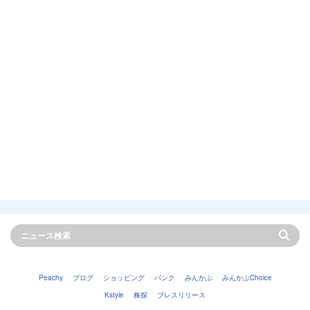
Peachy
ブログ
ショッピング
バンク
みんかぶ
みんかぶChoice
Kstyle
株探
プレスリリース