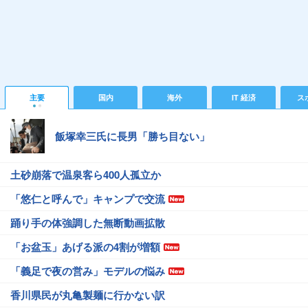
主要
国内
海外
IT 経済
ス
飯塚幸三氏に長男「勝ち目ない」
土砂崩落で温泉客ら400人孤立か
「悠仁と呼んで」キャンプで交流
踊り手の体強調した無断動画拡散
「お盆玉」あげる派の4割が増額
「義足で夜の営み」モデルの悩み
香川県民が丸亀製麺に行かない訳