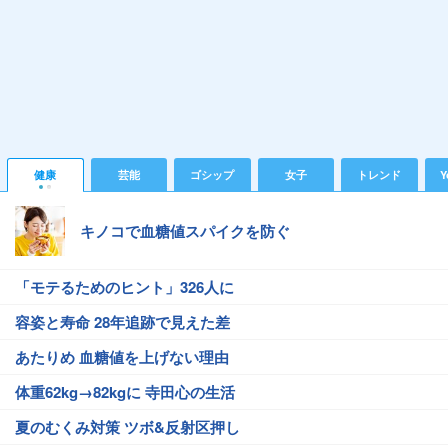
健康
芸能
ゴシップ
女子
トレンド
Y
キノコで血糖値スパイクを防ぐ
「モテるためのヒント」326人に
容姿と寿命 28年追跡で見えた差
あたりめ 血糖値を上げない理由
体重62kg→82kgに 寺田心の生活
夏のむくみ対策 ツボ&反射区押し