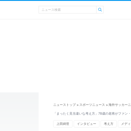
ニューストップ
スポーツニュース
海外サッカーニ
>
>
「まったく見当違いな考え方」78歳の老将がファン
上田綺世
インタビュー
考え方
メディ