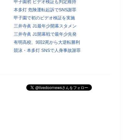
甲子園初 ビデオ検証も判定維持
本多灯 危険運転起訴でSNS謝罪
甲子園で初のビデオ検証を実施
三井寺眞 J1最年少開幕スタメン
三井寺眞 J1開幕戦で最年少先発
有明高校、9回2死から大逆転勝利
競泳・本多灯 SNSで人身事故謝罪