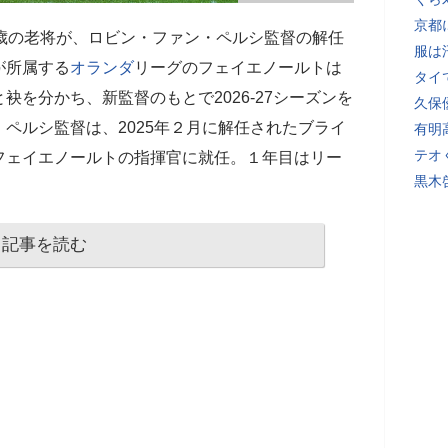
京都
8歳の老将が、ロビン・ファン・ペルシ監督の解任
服は
が所属する
オランダ
リーグのフェイエノールトは
タイ
を分かち、新監督のもとで2026-27シーズンを
久保
ペルシ監督は、2025年２月に解任されたブライ
有明
テオ
フェイエノールトの指揮官に就任。１年目はリー
黒木
記事を読む