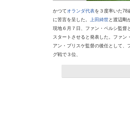
かつて
オランダ代表
を３度率いた7
に苦言を呈した。
上田綺世
と渡辺剛
現地６月７日、ファン・ペルシ監督と袂
スタートさせると発表した。ファン・
アン・プリスケ監督の後任として、
グ戦で３位、