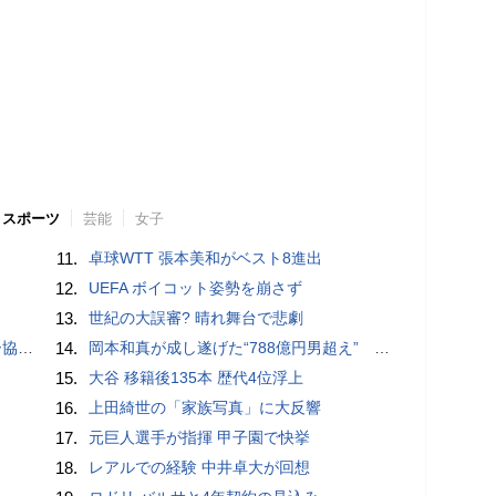
スポーツ
芸能
女子
11.
卓球WTT 張本美和がベスト8進出
12.
UEFA ボイコット姿勢を崩さず
13.
世紀の大誤審? 晴れ舞台で悲劇
が報道
14.
岡本和真が成し遂げた“788億円男超え” いつのまにか「3位」…見据える球団記録更新
15.
大谷 移籍後135本 歴代4位浮上
16.
上田綺世の「家族写真」に大反響
17.
元巨人選手が指揮 甲子園で快挙
18.
レアルでの経験 中井卓大が回想