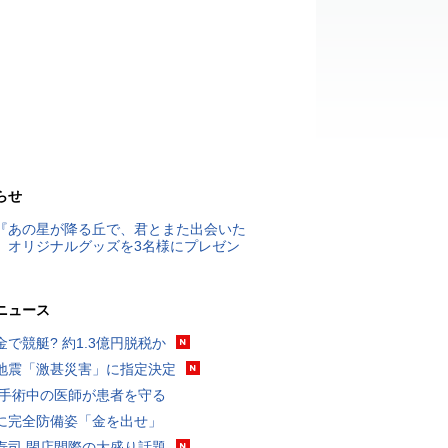
らせ
『あの星が降る丘で、君とまた出会いた
』オリジナルグッズを3名様にプレゼン
ニュース
金で競艇? 約1.3億円脱税か
地震「激甚災害」に指定決定
 手術中の医師が患者を守る
に完全防備姿「金を出せ」
寿司 閉店間際の大盛り話題