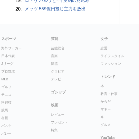
19.
ロドリ バルサと4年契約の見込み
20.
メッツ 559億円投じ主力を放出
スポーツ
芸能
女子
海外サッカー
芸能総合
恋愛
日本代表
音楽
ライフスタイル
Jリーグ
韓流
ファッション
プロ野球
グラビア
トレンド
MLB
テレビ
本
ゴルフ
ゴシップ
教育・仕事
テニス
からだ
格闘技
映画
マネー
競馬
レビュー
車
相撲
プレゼント
グルメ
バスケ
特集
バレー
YouTube