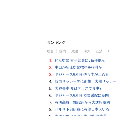
ランキング
総合
国内
政治
海外
経済
IT
1.
須江監督 女子部員に3条件提示
2.
中日が新庄監督招聘を検討か
3.
ドジャース6連敗 佐々木が止める
4.
韓国サッカー界に衝撃 大韓サッカー協会に外国人審判への“性的接待”疑惑 韓国メディア
5.
大谷夫妻 夏はテラスで食事?
6.
ドジャース6連敗 監督采配に疑問
7.
有明高校、9回2死から大逆転勝利
8.
バルサ下部組織に有望日本人いる