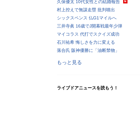
久保優太 10代女性との結婚報告
村上控えで無謀走塁 批判噴出
シックスペンス 仏G1マイルへ
三井寺眞 16歳でJ開幕戦最年少弾
マイコラス 代打でスクイズ成功
石川祐希 悔しさを力に変える
落合氏 阪神優勝に「油断禁物」
もっと見る
ライブドアニュースを読もう！