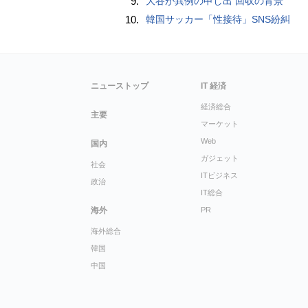
9.
大谷が異例の申し出 回収の背景
10.
韓国サッカー「性接待」SNS紛糾
ニューストップ
IT 経済
経済総合
主要
マーケット
Web
国内
ガジェット
社会
ITビジネス
政治
IT総合
海外
PR
海外総合
韓国
中国