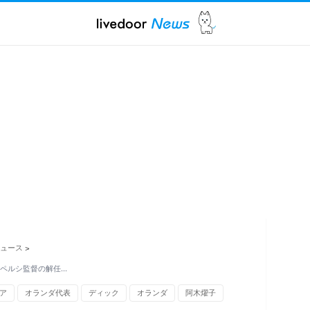
ュース
>
・ペルシ監督の解任…
ア
オランダ代表
ディック
オランダ
阿木燿子