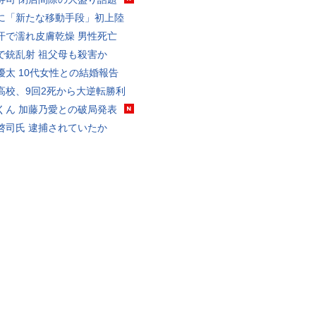
に「新たな移動手段」初上陸
汗で濡れ皮膚乾燥 男性死亡
で銃乱射 祖父母も殺害か
優太 10代女性との結婚報告
高校、9回2死から大逆転勝利
くん 加藤乃愛との破局発表
啓司氏 逮捕されていたか