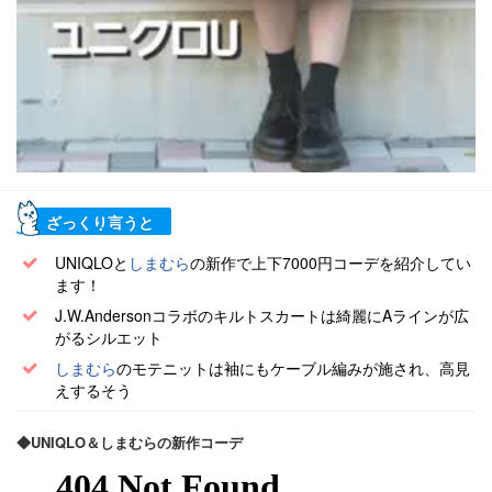
ざっくり言うと
UNIQLOと
しまむら
の新作で上下7000円コーデを紹介してい
ます！
J.W.Andersonコラボのキルトスカートは綺麗にAラインが広
がるシルエット
しまむら
のモテニットは袖にもケーブル編みが施され、高見
えするそう
◆UNIQLO＆しまむらの新作コーデ