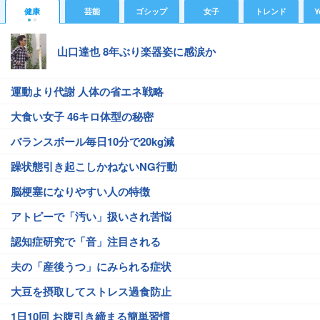
健康
芸能
ゴシップ
女子
トレンド
Y
山口達也 8年ぶり楽器姿に感涙か
運動より代謝 人体の省エネ戦略
大食い女子 46キロ体型の秘密
バランスボール毎日10分で20kg減
躁状態引き起こしかねないNG行動
脳梗塞になりやすい人の特徴
アトピーで「汚い」扱いされ苦悩
認知症研究で「音」注目される
夫の「産後うつ」にみられる症状
大豆を摂取してストレス過食防止
1日10回 お腹引き締まる簡単習慣