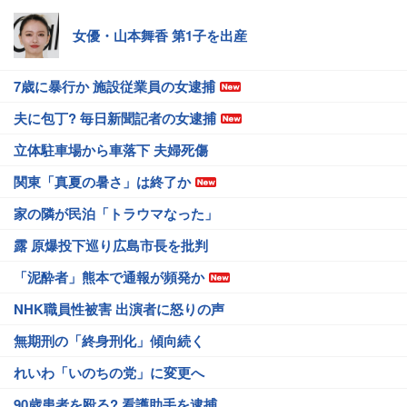
女優・山本舞香 第1子を出産
7歳に暴行か 施設従業員の女逮捕
夫に包丁? 毎日新聞記者の女逮捕
立体駐車場から車落下 夫婦死傷
関東「真夏の暑さ」は終了か
家の隣が民泊「トラウマなった」
露 原爆投下巡り広島市長を批判
「泥酔者」熊本で通報が頻発か
NHK職員性被害 出演者に怒りの声
無期刑の「終身刑化」傾向続く
れいわ「いのちの党」に変更へ
90歳患者を殴る? 看護助手を逮捕