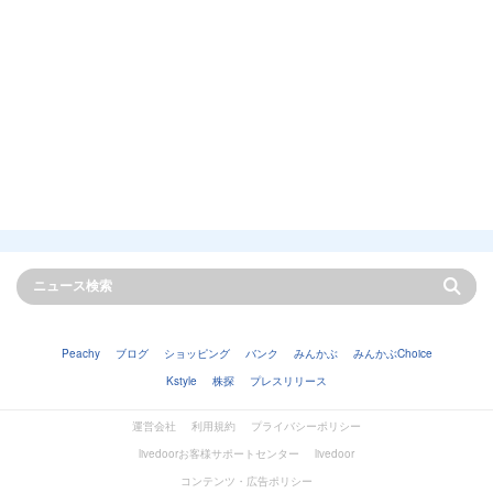
Peachy
ブログ
ショッピング
バンク
みんかぶ
みんかぶChoice
Kstyle
株探
プレスリリース
運営会社
利用規約
プライバシーポリシー
livedoorお客様サポートセンター
livedoor
コンテンツ・広告ポリシー