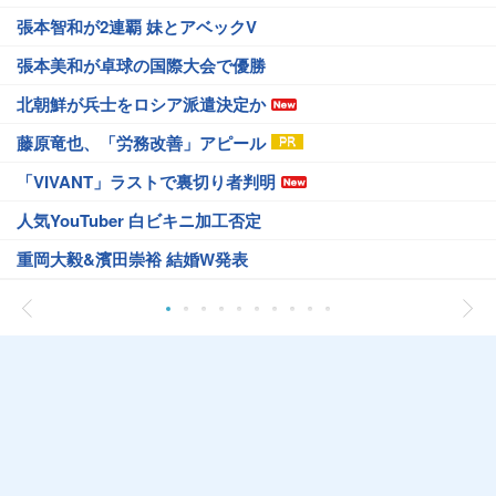
張本智和が2連覇 妹とアベックV
張本美和が卓球の国際大会で優勝
北朝鮮が兵士をロシア派遣決定か
藤原竜也、「労務改善」アピール
「VIVANT」ラストで裏切り者判明
人気YouTuber 白ビキニ加工否定
重岡大毅&濱田崇裕 結婚W発表