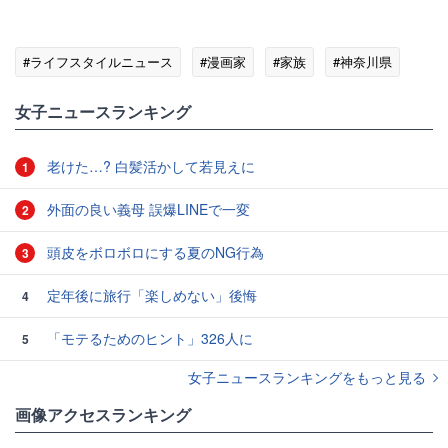
#ライフスタイルニュース
#漫画家
#家族
#神奈川県
女子ニュースランキング
老けた…? 白髪活かして若見えに
1
外面の良い義母 誤爆LINEで一変
2
頭皮をボロボロにする夏のNG行為
3
定年後に旅行「楽しめない」後悔
4
「モテるためのヒント」326人に
5
女子ニュースランキングをもっと見る
画像アクセスランキング