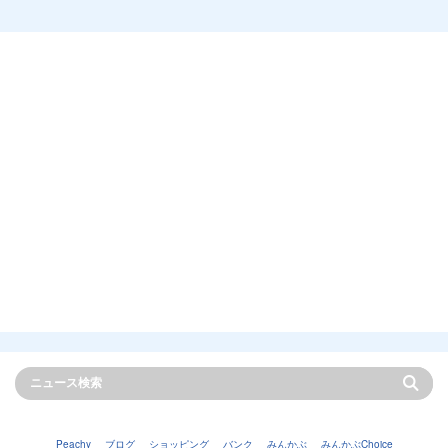
Peachy
ブログ
ショッピング
バンク
みんかぶ
みんかぶChoice