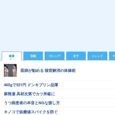
健康
芸能
ゴシップ
女子
トレンド
Y
医師が勧める 猫背解消の体操術
465gで321円 ドンキプリン品薄
麻辣湯 具材次第でカツ丼級に
うつ病患者の本音とNGな接し方
キノコで血糖値スパイクを防ぐ