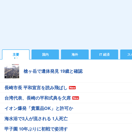
主要
国内
海外
IT 経済
ス
槍ヶ岳で遺体発見 19歳と確認
長崎市長 平和宣言を読み飛ばし
台湾代表、長崎の平和式典を欠席
イオン爆発「貴重品OK」と許可か
海水浴で3人が流される 1人死亡
甲子園 10年ぶりに初戦で姿消す