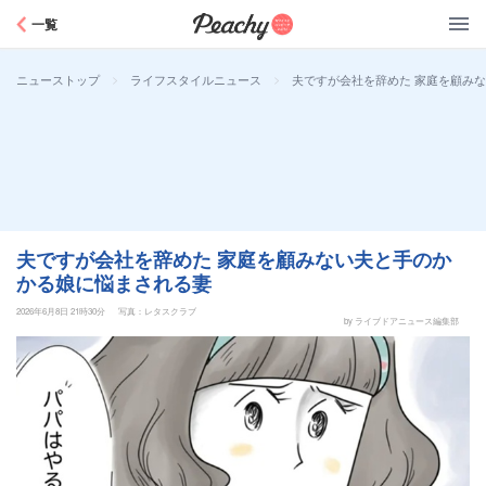
Peachy
一覧
>
>
夫ですが会社を辞めた 家庭を顧み
ニューストップ
ライフスタイルニュース
夫ですが会社を辞めた 家庭を顧みない夫と手のか
かる娘に悩まされる妻
2026年6月8日 21時30分
写真：レタスクラブ
by ライブドアニュース編集部