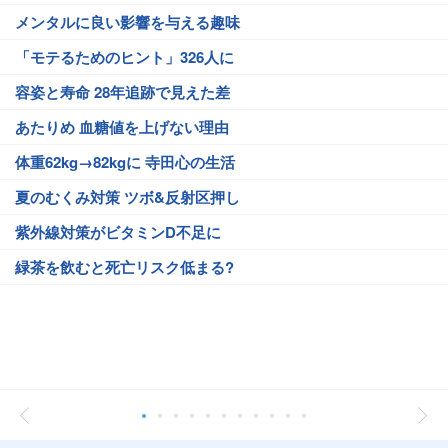
メンタルに良い影響を与える趣味
「モテるためのヒント」326人に
容姿と寿命 28年追跡で見えた差
あたりめ 血糖値を上げない理由
体重62kg→82kgに 寺田心の生活
夏のむくみ対策 ツボ&反射区押し
紫外線対策がビタミンD不足に
緑茶を飲むと死亡リスク低まる?