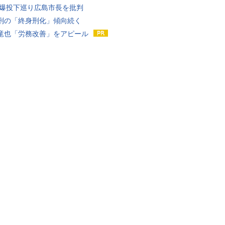
原爆投下巡り広島市長を批判
刑の「終身刑化」傾向続く
竜也「労務改善」をアピール