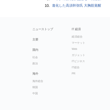
10.
進化した高須幹弥氏 大胸筋覚醒
ニューストップ
IT 経済
経済総合
主要
マーケット
Web
国内
ガジェット
社会
ITビジネス
政治
IT総合
海外
PR
海外総合
韓国
中国