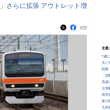
」さらに拡張 アウトレット増
主要
7歳
夫に
関東
「泥
高速
立体
高市
家の
九州