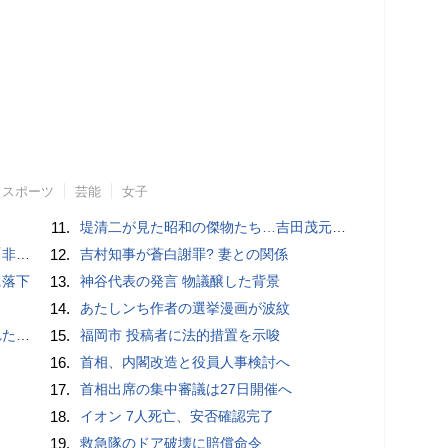
スポーツ
芸能
女子
11.
堤清二が見た昭和の傑物たち…吉田茂元首相は「あんたの親父さんが死んでホッとしたよ」と口にした
」と主張
12.
吉村知事が蒼白謝罪? 妻との関係
に落下
13.
神谷代表の発言 物議醸した背景
14.
あたしンち作者の選挙漫画が波紋
言避ける
15.
福岡市 投稿者に法的措置を示唆
16.
首相、内閣改造と役員人事検討へ
17.
首相出席の集中審議は27日開催へ
18.
イオン 7人死亡、安否確認完了
19.
救急隊のドア破壊に賠償命令