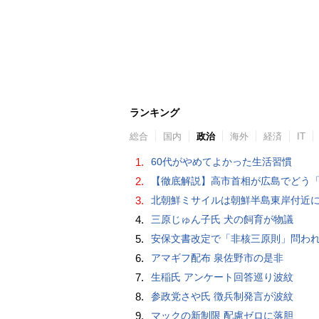
ランキング
総合
国内
政治
海外
経済
IT
1.
60代がやめてよかった生活習慣
2.
【徹底解説】高市首相が広島でどう「非核三原則」言及？現状にとどめ将来は明言せず 著書では「邪魔になる
3.
北朝鮮ミサイルは朝鮮半島東岸付近
4.
三原じゅん子氏 犬の飼育が物議
5.
安保文書改定で「非核三原則」問われた高市首相、「私が予断することは差し控える」…堅持維持へ明
6.
アマギフ配布 泉佐野市の是非
7.
生稲氏 アンケート回答巡り波紋
8.
参政党さや氏 徴兵制発言が波紋
9.
マックの新制限 配慮ゼロに落胆