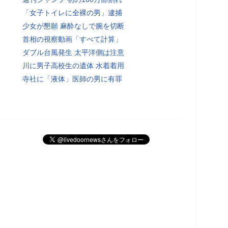
「女子トイレに全裸の男」逮捕
少女が懇願 麻酔なしで腕を切断
首相の視察動画「すべて計算」
ダブル台風発生 太平洋側は注意
川に男子高校生の遺体 水着着用
寺社に「液体」医師の男に有罪