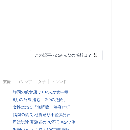
この記事へのみんなの感想は？
芸能
ゴシップ
女子
トレンド
静岡の飲食店で192人が食中毒
8月の台風 潜む「2つの危険」
女性はねる「無呼吸」治療せず
福岡の議長 地震巡り不謹慎発言
司法試験 受験者のPC不具合247件
週刊ジャンプ 初の100万部割れ