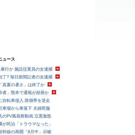
ニュース
に暴行か 施設従業員の女逮捕
包丁? 毎日新聞記者の女逮捕
「真夏の暑さ」は終了か
酔者」熊本で通報が頻発か
に自転車侵入 路側帯を逆走
駐車場から車落下 夫婦死傷
氏のPV風視察動画 立憲激怒
隣が民泊「トラウマなった」
新幹線の再開「8月中」示唆