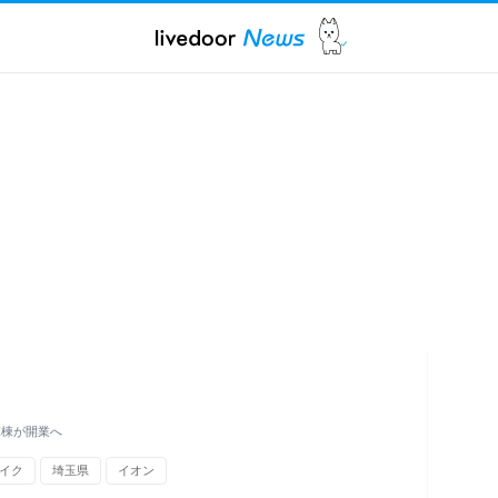
床棟が開業へ
イク
埼玉県
イオン