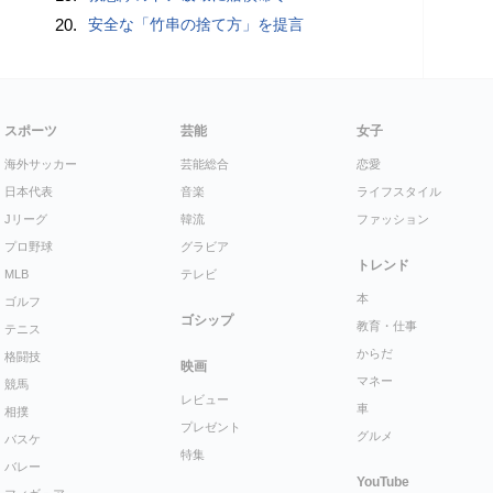
20.
安全な「竹串の捨て方」を提言
スポーツ
芸能
女子
海外サッカー
芸能総合
恋愛
日本代表
音楽
ライフスタイル
Jリーグ
韓流
ファッション
プロ野球
グラビア
トレンド
MLB
テレビ
本
ゴルフ
ゴシップ
教育・仕事
テニス
からだ
格闘技
映画
マネー
競馬
レビュー
車
相撲
プレゼント
グルメ
バスケ
特集
バレー
YouTube