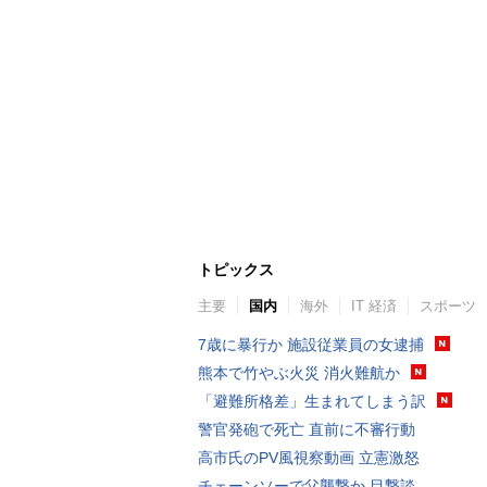
トピックス
主要
国内
海外
IT 経済
スポーツ
7歳に暴行か 施設従業員の女逮捕
熊本で竹やぶ火災 消火難航か
「避難所格差」生まれてしまう訳
警官発砲で死亡 直前に不審行動
高市氏のPV風視察動画 立憲激怒
チェーンソーで父襲撃か 目撃談