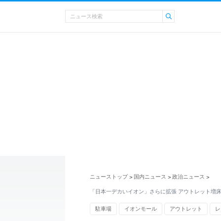
ニューストップ
国内ニュース
政治ニュース
>
>
>
「日本一デカいイオン」さらに拡張 アウトレット増
駐車場
イオンモール
アウトレット
レ