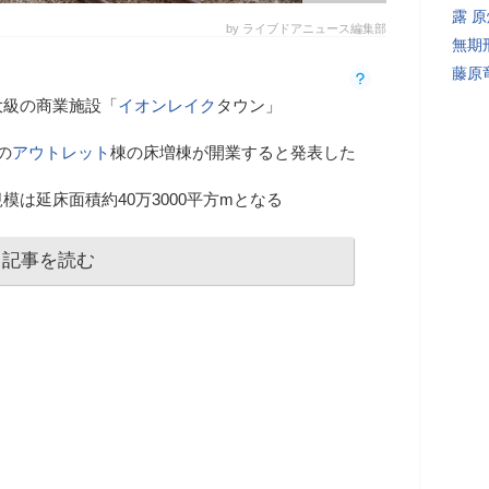
露 
by ライブドアニュース編集部
無期
藤原
大級の商業施設「
イオン
レイク
タウン」
の
アウトレット
棟の床増棟が開業すると発表した
は延床面積約40万3000平方mとなる
記事を読む