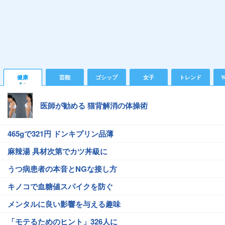
健康
芸能
ゴシップ
女子
トレンド
Y
医師が勧める 猫背解消の体操術
465gで321円 ドンキプリン品薄
麻辣湯 具材次第でカツ丼級に
うつ病患者の本音とNGな接し方
キノコで血糖値スパイクを防ぐ
メンタルに良い影響を与える趣味
「モテるためのヒント」326人に