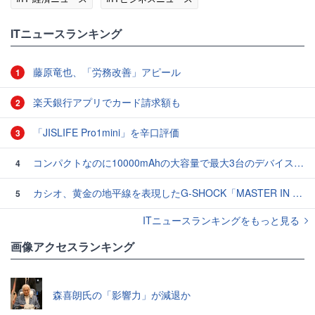
ITニュースランキング
藤原竜也、「労務改善」アピール
1
楽天銀行アプリでカード請求額も
2
「JISLIFE Pro1mini」を辛口評価
3
コンパクトなのに10000mAhの大容量で最大3台のデバイスを同時充電できる半固体モバイルバッテリー「SMARTCOBY Pro SLIM SS」レビュー
4
カシオ、黄金の地平線を表現したG-SHOCK「MASTER IN HORIZON GOLD」3モデル
5
ITニュースランキングをもっと見る
画像アクセスランキング
森喜朗氏の「影響力」が減退か