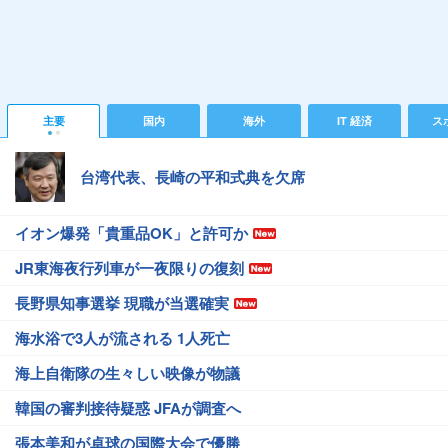
主要
国内
海外
IT 経済
ス
台湾代表、長崎の平和式典を欠席
イオン爆発「貴重品OK」と許可か
JR東海夜行列車が一夜限りの復刻
長野県知事選挙 現職が当選確実
海水浴で3人が流される 1人死亡
海上自衛隊の生々しい映像が物議
韓国の審判接待疑惑 JFAが調査へ
張本美和が卓球の国際大会で優勝