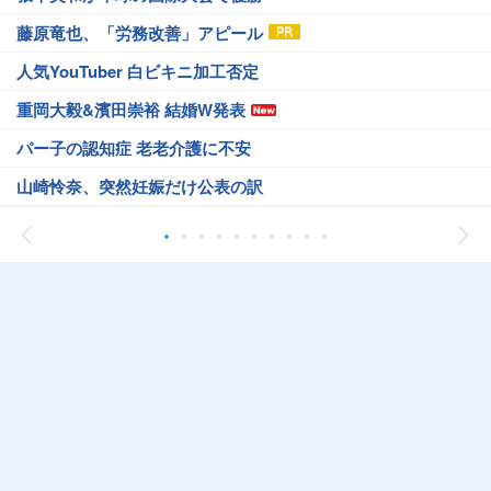
藤原竜也、「労務改善」アピール
人気YouTuber 白ビキニ加工否定
重岡大毅&濱田崇裕 結婚W発表
パー子の認知症 老老介護に不安
山崎怜奈、突然妊娠だけ公表の訳