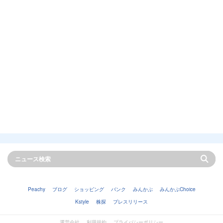
Peachy
ブログ
ショッピング
バンク
みんかぶ
みんかぶChoice
Kstyle
株探
プレスリリース
運営会社
利用規約
プライバシーポリシー