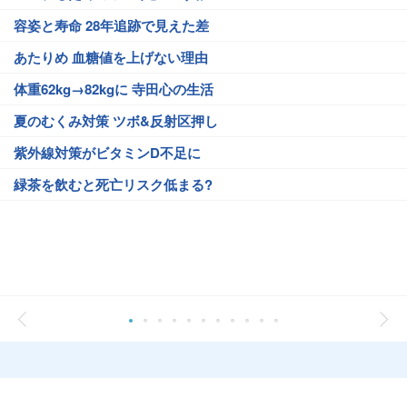
容姿と寿命 28年追跡で見えた差
あたりめ 血糖値を上げない理由
体重62kg→82kgに 寺田心の生活
夏のむくみ対策 ツボ&反射区押し
紫外線対策がビタミンD不足に
緑茶を飲むと死亡リスク低まる?