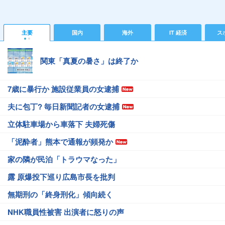
主要
国内
海外
IT 経済
ス
関東「真夏の暑さ」は終了か
7歳に暴行か 施設従業員の女逮捕
夫に包丁? 毎日新聞記者の女逮捕
立体駐車場から車落下 夫婦死傷
「泥酔者」熊本で通報が頻発か
家の隣が民泊「トラウマなった」
露 原爆投下巡り広島市長を批判
無期刑の「終身刑化」傾向続く
NHK職員性被害 出演者に怒りの声