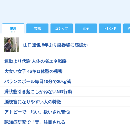
健康
芸能
ゴシップ
女子
トレンド
Y
山口達也 8年ぶり楽器姿に感涙か
運動より代謝 人体の省エネ戦略
大食い女子 46キロ体型の秘密
バランスボール毎日10分で20kg減
躁状態引き起こしかねないNG行動
脳梗塞になりやすい人の特徴
アトピーで「汚い」扱いされ苦悩
認知症研究で「音」注目される