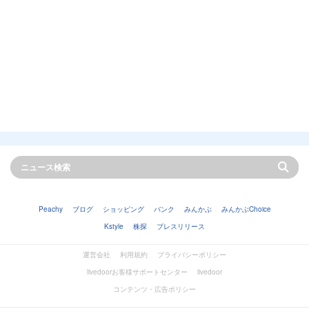
Peachy
ブログ
ショッピング
バンク
みんかぶ
みんかぶChoice
Kstyle
株探
プレスリリース
運営会社
利用規約
プライバシーポリシー
livedoorお客様サポートセンター
livedoor
コンテンツ・広告ポリシー