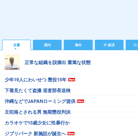
主要
国内
海外
IT 経済
ス
正常な組織を誤摘出 重篤な状態
少年19人にわいせつ 懲役15年
下着見たくて盗撮 巡査部長送検
沖縄などでJAPANローミング提供
主犯格とされる男 無期懲役判決
カラオケで15歳少女に性暴行か
ジブリパーク 新施設が誕生へ