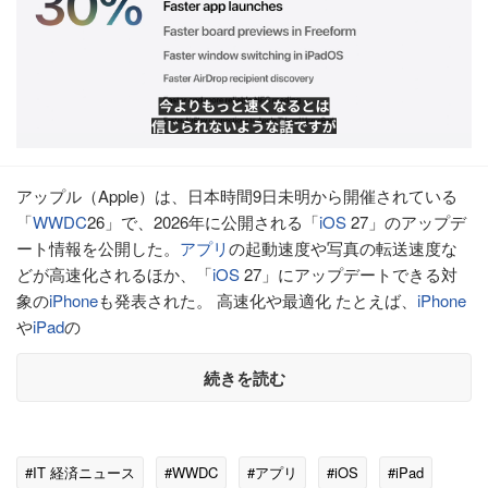
アップル（Apple）は、日本時間9日未明から開催されている
「
WWDC
26」で、2026年に公開される「
iOS
27」のアップデ
ート情報を公開した。
アプリ
の起動速度や写真の転送速度な
どが高速化されるほか、「
iOS
27」にアップデートできる対
象の
iPhone
も発表された。 高速化や最適化 たとえば、
iPhone
や
iPad
の
続きを読む
#IT 経済ニュース
#WWDC
#アプリ
#iOS
#iPad