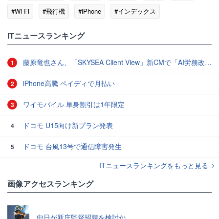
#Wi-Fi
#飛行機
#iPhone
#インデックス
ITニュースランキング
藤原竜也さん、「SKYSEA Client View」新CMで「AI労務改善」をアピール 働き方をAIが分析したら「すぐに休んで」と言われる？
1
iPhone高騰 ペイディで月払い
2
ワイモバイル 単身割引は1年限定
3
ドコモ U15向け新プラン発表
4
ドコモ 台風13号で通信障害発生
5
ITニュースランキングをもっと見る
画像アクセスランキング
中日が新庄監督招聘を検討か