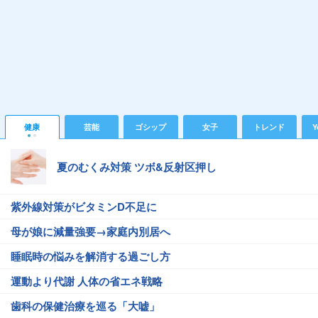
健康
芸能
ゴシップ
女子
トレンド
Y
夏のむくみ対策 ツボ&反射区押し
紫外線対策がビタミンD不足に
母が娘に減量強要→家庭内別居へ
睡眠時の悩みを解消する過ごし方
運動より代謝 人体の省エネ戦略
歯科の保健治療を巡る「大嘘」