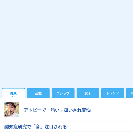
健康
芸能
ゴシップ
女子
トレンド
Y
アトピーで「汚い」扱いされ苦悩
認知症研究で「音」注目される