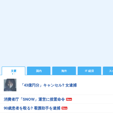
主要
国内
海外
IT 経済
ス
「43億円分」キャンセル? 女逮捕
消費者庁「SNOW」運営に措置命令
90歳患者を殴る? 看護助手を逮捕