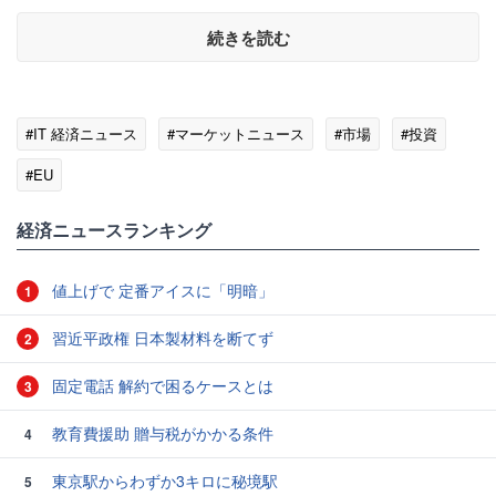
続きを読む
#IT 経済ニュース
#マーケットニュース
#市場
#投資
#EU
経済ニュースランキング
値上げで 定番アイスに「明暗」
1
習近平政権 日本製材料を断てず
2
固定電話 解約で困るケースとは
3
教育費援助 贈与税がかかる条件
4
東京駅からわずか3キロに秘境駅
5