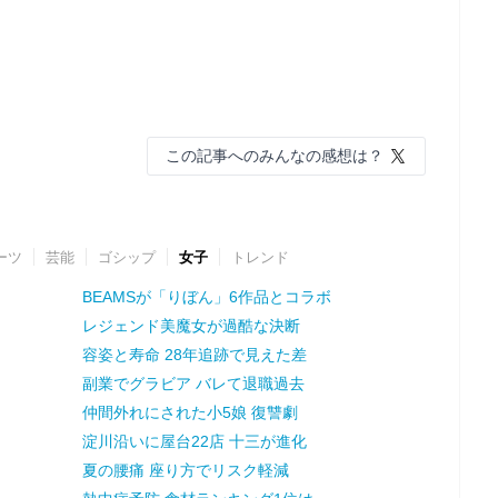
この記事へのみんなの感想は？
ーツ
芸能
ゴシップ
女子
トレンド
BEAMSが「りぼん」6作品とコラボ
レジェンド美魔女が過酷な決断
容姿と寿命 28年追跡で見えた差
副業でグラビア バレて退職過去
仲間外れにされた小5娘 復讐劇
淀川沿いに屋台22店 十三が進化
夏の腰痛 座り方でリスク軽減