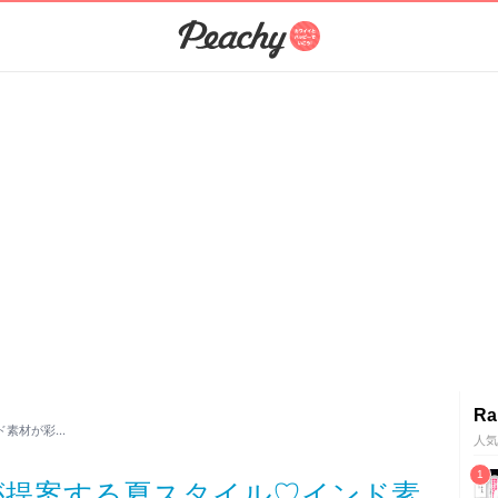
Ra
ド素材が彩…
人気
が提案する夏スタイル♡インド素