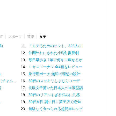
IT
スポーツ
芸能
女子
動
11.
「モテるためのヒント」326人に
12.
仲間外れにされた小5娘 復讐劇
13.
毎日早歩き 1年で何キロ痩せるか
14.
ミセスドーナツ 全4種をレビュー
方
15.
旅行用ポーチ 無印で理想の設計
？褒め言葉です♡
16.
50代のスッキリしまむらコーデ
慣
17.
北欧女子驚いた日本人の血液型話
18.
50代のリアルすぎる悩みに共感
し
19.
50代女性 誕生日に菓子店で絶句
20.
無駄なく食べられる超簡単レシピ