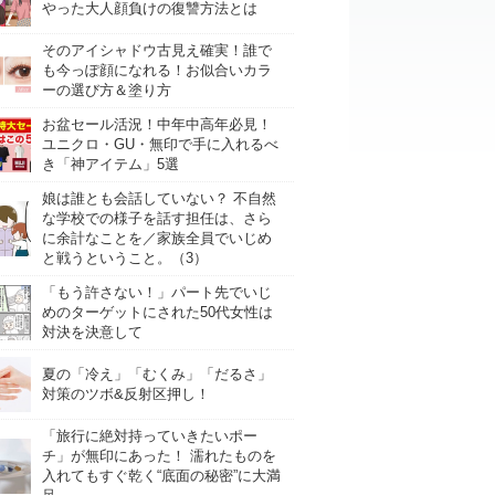
やった大人顔負けの復讐方法とは
そのアイシャドウ古見え確実！誰で
も今っぽ顔になれる！お似合いカラ
ーの選び方＆塗り方
お盆セール活況！中年中高年必見！
ユニクロ・GU・無印で手に入れるべ
き「神アイテム」5選
娘は誰とも会話していない？ 不自然
な学校での様子を話す担任は、さら
に余計なことを／家族全員でいじめ
と戦うということ。（3）
「もう許さない！」パート先でいじ
めのターゲットにされた50代女性は
対決を決意して
夏の「冷え」「むくみ」「だるさ」
対策のツボ&反射区押し！
「旅行に絶対持っていきたいポー
チ」が無印にあった！ 濡れたものを
入れてもすぐ乾く“底面の秘密”に大満