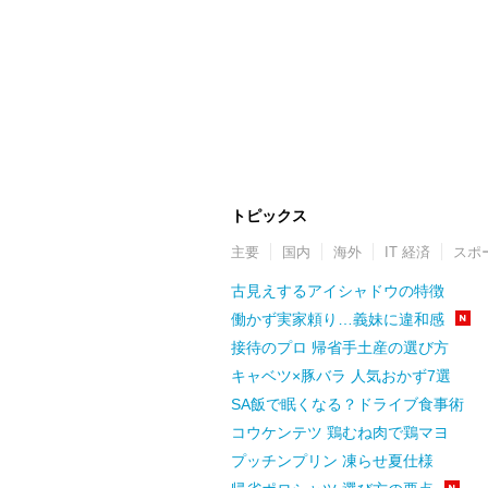
トピックス
主要
国内
海外
IT 経済
スポ
古見えするアイシャドウの特徴
働かず実家頼り…義妹に違和感
接待のプロ 帰省手土産の選び方
キャベツ×豚バラ 人気おかず7選
SA飯で眠くなる？ドライブ食事術
コウケンテツ 鶏むね肉で鶏マヨ
プッチンプリン 凍らせ夏仕様