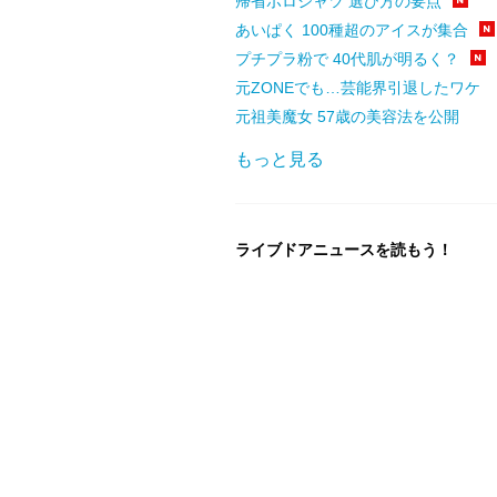
帰省ポロシャツ 選び方の要点
あいぱく 100種超のアイスが集合
プチプラ粉で 40代肌が明るく？
元ZONEでも…芸能界引退したワケ
元祖美魔女 57歳の美容法を公開
もっと見る
ライブドアニュースを読もう！