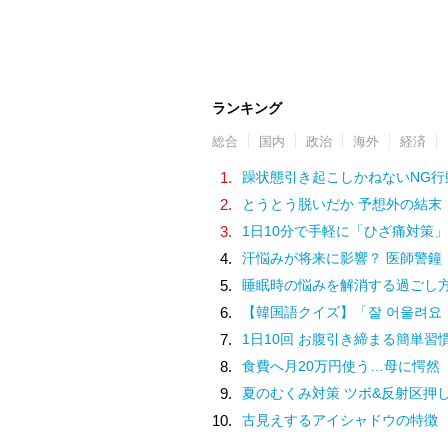
ランキング
総合
国内
政治
海外
経済
1.
躁状態引き起こしかねないNG行
2.
とうとう脱いだか 予想外の結末
3.
1日10分で手軽に「ひざ痛対策」
4.
汗悩みが将来に影響？ 医師警鐘
5.
睡眠時の悩みを解消する過ごし
6.
【韓国語クイズ】「잘 어울려요（チャル オウルリョヨ）」の意味は
7.
1日10回 お腹引き締まる簡単習
8.
食費へ月20万円使う…母に愕然
9.
夏のむくみ対策 ツボ&反射区押
10.
古見えするアイシャドウの特徴