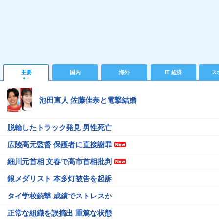
主要
国内
海外
IT 経済
ス
池田直人 佐藤佳奈と電撃結婚
脱輪したトラック発見 男性死亡
広陵高元監督 保護者に直接謝罪
細川元首相 文春で高市首相批判
銀メダリスト 本多灯被告を起訴
タイ学校銃撃 成績でストレスか
正常な組織を誤摘出 重篤な状態