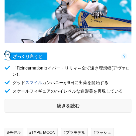
ざっくり言うと
「Reincarnationセイバー・リリィ～全て遠き理想郷(アヴァロ
ン)」
グッド
スマイル
カンパニーが9日に出荷を開始する
スケールフィギュアのハイレベルな造形美を再現している
続きを読む
#モデル
#TYPE-MOON
#プラモデル
#ラッシュ