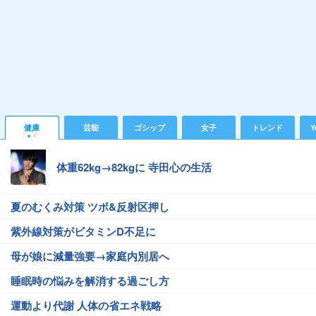
健康
芸能
ゴシップ
女子
トレンド
Y
体重62kg→82kgに 寺田心の生活
夏のむくみ対策 ツボ&反射区押し
紫外線対策がビタミンD不足に
母が娘に減量強要→家庭内別居へ
睡眠時の悩みを解消する過ごし方
運動より代謝 人体の省エネ戦略