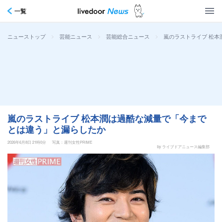
一覧
>
>
>
嵐のラストライブ 松
ニューストップ
芸能ニュース
芸能総合ニュース
嵐のラストライブ 松本潤は過酷な減量で「今まで
とは違う」と漏らしたか
2026年6月8日 21時0分
写真：週刊女性PRIME
by ライブドアニュース編集部