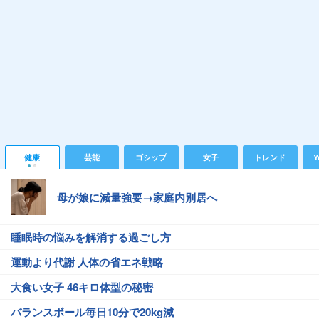
健康
芸能
ゴシップ
女子
トレンド
Y
母が娘に減量強要→家庭内別居へ
睡眠時の悩みを解消する過ごし方
運動より代謝 人体の省エネ戦略
大食い女子 46キロ体型の秘密
バランスボール毎日10分で20kg減