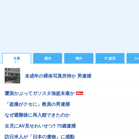
主要
国内
海外
IT 経済
ス
未成年の裸体写真所持か 男逮捕
覆面かぶってガソスタ強盗未遂か
「盗撮がクセに」教員の男逮捕
なぜ避難後に再入館できたのか
女児にAV見せわいせつ? 75歳逮捕
訪日米人が「日本の遺物」に感動