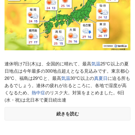
連休明け7日(木)は、全国的に晴れて、最高
気温
25℃以上の夏
日地点は今年最多の300地点超えとなる見込みです。東京都心
26℃、福島は29℃と、最高
気温
30℃以上の
真夏日
に迫る所も
あるでしょう。連休の疲れが出るところに、各地で湿度が高
くなるため、
熱中症
のリスク大。対策をまとめました。6日
(水・祝)は北日本で夏日続出連
続きを読む