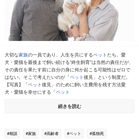
大切な
家族
の一員であり、人生を共にする
ペット
たち。愛
犬・愛猫を最後まで飼い続ける“終生飼育”は当然の責任だが、
その責任を果たす前に自分の身に何か起こる可能性はゼロで
はない。そこで考えたいのが「
ペット
後見」という制度だ。
【写真】「
ペット
後見」のために飼い主費用を残す方法愛
犬・愛猫を幸せにする「
ペット
続きを読む
#相談
#家族
#高齢者
#ペット
#孤独死