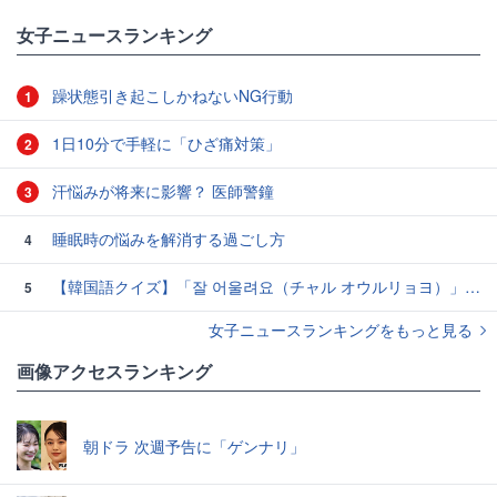
女子ニュースランキング
躁状態引き起こしかねないNG行動
1
1日10分で手軽に「ひざ痛対策」
2
汗悩みが将来に影響？ 医師警鐘
3
睡眠時の悩みを解消する過ごし方
4
【韓国語クイズ】「잘 어울려요（チャル オウルリョヨ）」の意味は？褒め言葉です♡
5
女子ニュースランキングをもっと見る
画像アクセスランキング
朝ドラ 次週予告に「ゲンナリ」