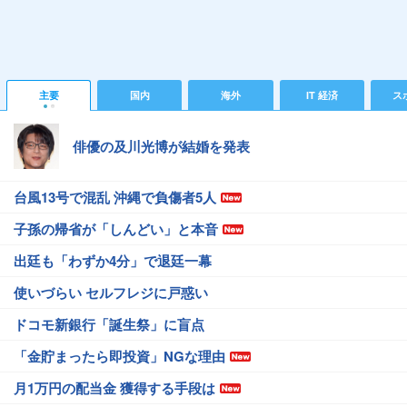
主要
国内
海外
IT 経済
ス
俳優の及川光博が結婚を発表
台風13号で混乱 沖縄で負傷者5人
子孫の帰省が「しんどい」と本音
出廷も「わずか4分」で退廷一幕
使いづらい セルフレジに戸惑い
ドコモ新銀行「誕生祭」に盲点
「金貯まったら即投資」NGな理由
月1万円の配当金 獲得する手段は