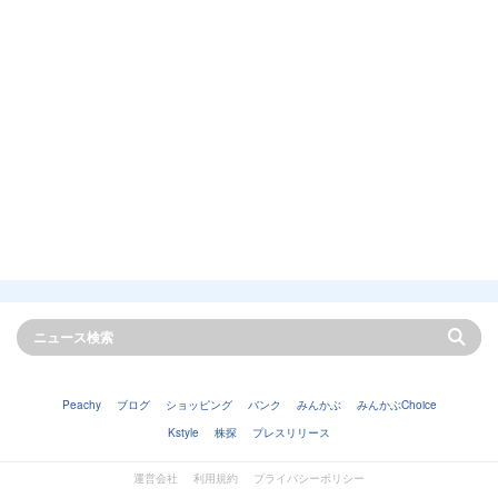
Peachy
ブログ
ショッピング
バンク
みんかぶ
みんかぶChoice
Kstyle
株探
プレスリリース
運営会社
利用規約
プライバシーポリシー