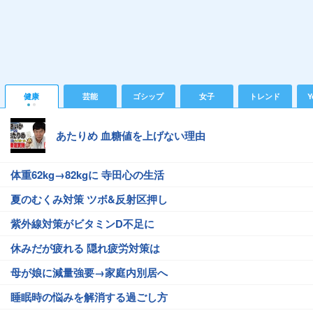
健康
芸能
ゴシップ
女子
トレンド
Y
あたりめ 血糖値を上げない理由
体重62kg→82kgに 寺田心の生活
夏のむくみ対策 ツボ&反射区押し
紫外線対策がビタミンD不足に
休みだが疲れる 隠れ疲労対策は
母が娘に減量強要→家庭内別居へ
睡眠時の悩みを解消する過ごし方